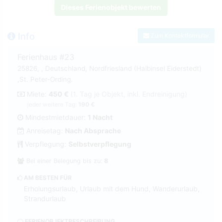
Dieses Ferienobjekt bewerten
Info
Zum Kontaktformular
Ferienhaus #23
25826, , Deutschland, Nordfriesland (Halbinsel Eiderstedt)
,St. Peter-Ording.
Miete:
450 €
(1. Tag je Objekt, inkl. Endreinigung)
jeder weitere Tag:
190 €
Mindestmietdauer:
1 Nacht
Anreisetag:
Nach Absprache
Verpflegung:
Selbstverpflegung
Bei einer Belegung bis zu:
8
AM BESTEN FÜR
Erholungsurlaub, Urlaub mit dem Hund, Wanderurlaub,
Strandurlaub
FERIENOBJEKTBESCHREIBUNG