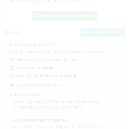
Ferienwohnungen und ein Apartment.
Dieses Ferienobjekt bewerten
Info
Zum Kontaktformular
Ferienwohnung #274
26340, , Deutschland, Friesland ,Zetel Neuenburg.
Miete ab:
54 €
pro Nacht je Objekt
Anreisetag:
beliebig
Verpflegung:
Selbstverpflegung
Bei einer Belegung bis zu:
4
AM BESTEN FÜR
Erholungsurlaub, Wanderurlaub, Strandurlaub,
Singleurlaub, Stadt und Kultururlaub
FERIENOBJEKTBESCHREIBUNG
mit jeweils separatem Eingang in 26340 Zetel, nur