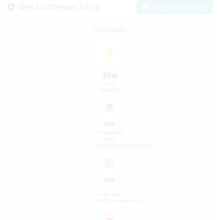
Gesamtbewertung
Zum Kontaktformular
Insgesamt
n/a
Service
und
Angebot
n/a
Umgebung
und
Ausflugsmöglichkeiten
n/a
Lage und
Verkehrsanbindung