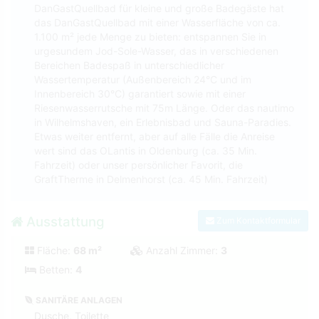
DanGastQuellbad für kleine und große Badegäste hat
das DanGastQuellbad mit einer Wasserfläche von ca.
1.100 m² jede Menge zu bieten: entspannen Sie in
urgesundem Jod-Sole-Wasser, das in verschiedenen
Bereichen Badespaß in unterschiedlicher
Wassertemperatur (Außenbereich 24°C und im
Innenbereich 30°C) garantiert sowie mit einer
Riesenwasserrutsche mit 75m Länge. Oder das nautimo
in Wilhelmshaven, ein Erlebnisbad und Sauna-Paradies.
Etwas weiter entfernt, aber auf alle Fälle die Anreise
wert sind das OLantis in Oldenburg (ca. 35 Min.
Fahrzeit) oder unser persönlicher Favorit, die
GraftTherme in Delmenhorst (ca. 45 Min. Fahrzeit)
Ausstattung
Zum Kontaktformular
Fläche:
68 m²
Anzahl Zimmer:
3
Betten:
4
SANITÄRE ANLAGEN
Dusche, Toilette