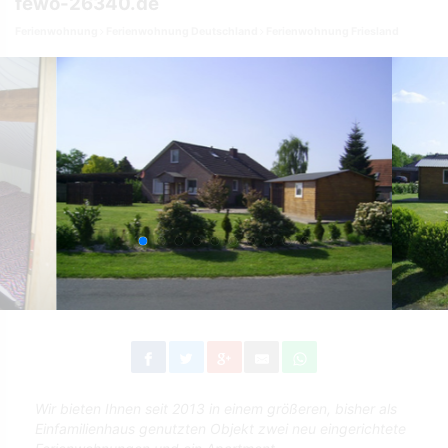
fewo-26340.de
Ferienwohnung
Ferienwohnung Deutschland
Ferienwohnung Friesland
Wir bieten Ihnen seit 2013 in einem größeren, bisher als
Einfamilienhaus genutzten Objekt zwei neu eingerichtete