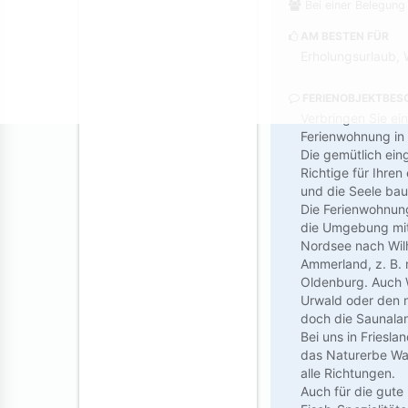
Bei einer Belegung
AM BESTEN FÜR
Erholungsurlaub, 
FERIENOBJEKTBES
Verbringen Sie ei
Ferienwohnung in 
Die gemütlich ein
Richtige für Ihre
und die Seele bau
Die Ferienwohnung 
die Umgebung mit
Nordsee nach Wilh
Ammerland, z. B.
Oldenburg. Auch 
Urwald oder den n
doch die Saunala
Bei uns in Friesla
das Naturerbe Wat
alle Richtungen.
Auch für die gute 