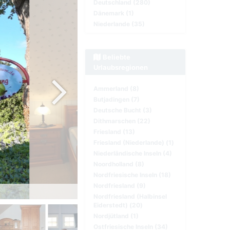
Deutschland (280)
Dänemark (1)
Niederlande (35)
Beliebte
Urlaubsregionen
Ammerland (8)
Butjadingen (7)
Deutsche Bucht (3)
Dithmarschen (22)
Friesland (13)
Friesland (Niederlande) (1)
Niederländische Inseln (4)
Noordholland (8)
Nordfriesische Inseln (18)
Nordfriesland (9)
Wohn/Schlafzimmer
Nordfriesland (Halbinsel
Eiderstedt) (20)
Nordjütland (1)
Ostfriesische Inseln (34)