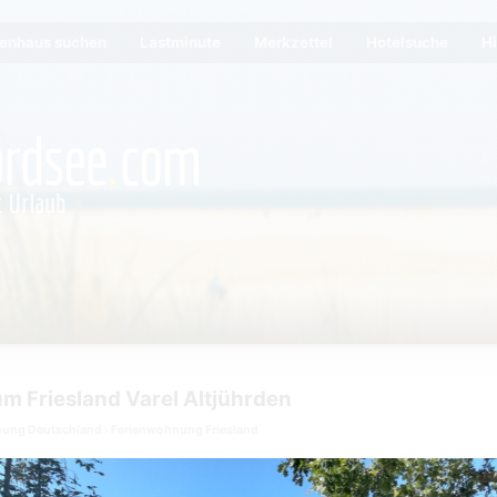
ienhaus suchen
Lastminute
Merkzettel
Hotelsuche
Hi
m Friesland Varel Altjührden
nung Deutschland
Ferienwohnung Friesland