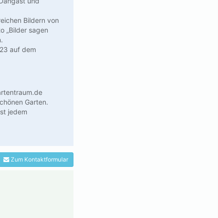
, Dangast und
reichen Bildern von
 „Bilder sagen
.
2023 auf dem
artentraum.de
schönen Garten.
ast jedem
Zum Kontaktformular