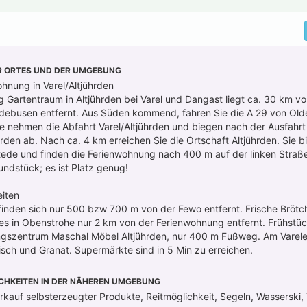
R ORTES UND DER UMGEBUNG
hnung in Varel/Altjührden
 Gartentraum in Altjührden bei Varel und Dangast liegt ca. 30 km 
debusen entfernt. Aus Süden kommend, fahren Sie die A 29 von Old
e nehmen die Abfahrt Varel/Altjührden und biegen nach der Ausfahrt 
rden ab. Nach ca. 4 km erreichen Sie die Ortschaft Altjührden. Sie b
ede und finden die Ferienwohnung nach 400 m auf der linken Straße
undstück; es ist Platz genug!
eiten
inden sich nur 500 bzw 700 m von der Fewo entfernt. Frische Bröt
t es in Obenstrohe nur 2 km von der Ferienwohnung entfernt. Frühstü
ungszentrum Maschal Möbel Altjührden, nur 400 m Fußweg. Am Vare
Fisch und Granat. Supermärkte sind in 5 Min zu erreichen.
CHKEITEN IN DER NÄHEREN UMGEBUNG
erkauf selbsterzeugter Produkte, Reitmöglichkeit, Segeln, Wasserski,