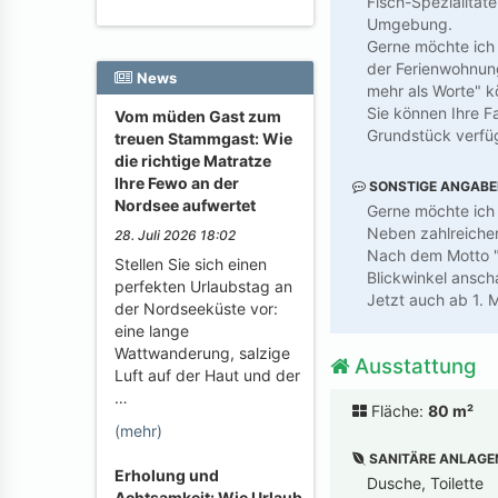
Fisch-Spezialität
Umgebung.
Gerne möchte ich 
der Ferienwohnun
News
mehr als Worte" k
Sie können Ihre F
Vom müden Gast zum
Grundstück verfü
treuen Stammgast: Wie
die richtige Matratze
Ihre Fewo an der
SONSTIGE ANGAB
Nordsee aufwertet
Gerne möchte ich 
Neben zahlreiche
28. Juli 2026 18:02
Nach dem Motto "B
Stellen Sie sich einen
Blickwinkel ansch
perfekten Urlaubstag an
Jetzt auch ab 1. 
der Nordseeküste vor:
eine lange
Wattwanderung, salzige
Ausstattung
Luft auf der Haut und der
…
Fläche:
80 m²
(mehr)
SANITÄRE ANLAGE
Erholung und
Dusche, Toilette
Achtsamkeit: Wie Urlaub