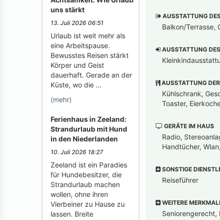
uns stärkt
AUSSTATTUNG DES 
13. Juli 2026 06:51
Balkon/Terrasse, G
Urlaub ist weit mehr als
eine Arbeitspause.
AUSSTATTUNG DES 
Bewusstes Reisen stärkt
Kleinkindausstatt
Körper und Geist
dauerhaft. Gerade an der
AUSSTATTUNG DER
Küste, wo die …
Kühlschrank, Gesc
(mehr)
Toaster, Eierkoche
Ferienhaus in Zeeland:
GERÄTE IM HAUS
Strandurlaub mit Hund
Radio, Stereoanla
in den Niederlanden
Handtücher, Wlan
10. Juli 2026 18:27
Zeeland ist ein Paradies
SONSTIGE DIENSTL
für Hundebesitzer, die
Reiseführer
Strandurlaub machen
wollen, ohne ihren
WEITERE MERKMAL
Vierbeiner zu Hause zu
Seniorengerecht, 
lassen. Breite