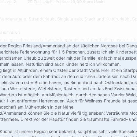
 bis zu:
2
Zusätzliche Person:
10,00 € pro Nacht
Wanderurlaub, Strandurlaub, Singleurlaub, Stadt und Kultururlaub, Sp
CHREIBUNG
nen angenehmen und abwechslungsreichen Aufenthalt in unserer liebe
der Region Friesland/Ammerland an der südlichen Nordsee bei Dang
gerichtete Ferienwohnung für 1-5 Personen, zusätzlich ein Kinderbett
n erholsamen Urlaub zu zweit oder mit der Familie, einfach mal aussp
meln lassen. Natürlich sind auch Kinder herzlich willkommen.
liegt in Altjührden, einem Ortsteil der Stadt Varel. Hier ist ein Startp
 dem Auto oder dem Fahrrad: an den südlichen Jadebusen nach Dan
elmshaven oder Bremerhaven, ins Binnenland nach Ostfriesland, in
 nach Westerstede, Wiefelstede, Rastede und an das Bad Zwischena
Wandern ist möglich, am Mühlenteich, durch den nahen Vareler Wal
ur 1 km entfernten Herrenneuen. Auch für Wellness-Freunde ist gesor
ndschaft am Mühlenteich in der Nähe.
nd/Ammerland können Sie die Natur vielfältig erleben: Verträumte Moo
tenmeer. Direkt vor der Haustür finden Sie traumhafte Fahrrad- un
Küche ist unsere Region sehr bekannt, so gibt es sehr viele Speiselo