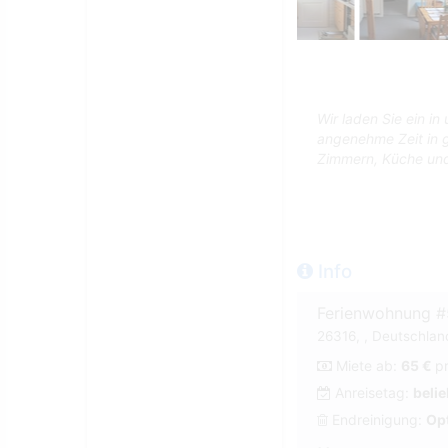
Wir laden Sie ein in
angenehme Zeit in 
Zimmern, Küche und 
Info
Ferienwohnung 
26316, , Deutschland
Miete ab:
65 €
p
Anreisetag:
belie
Endreinigung:
Opt