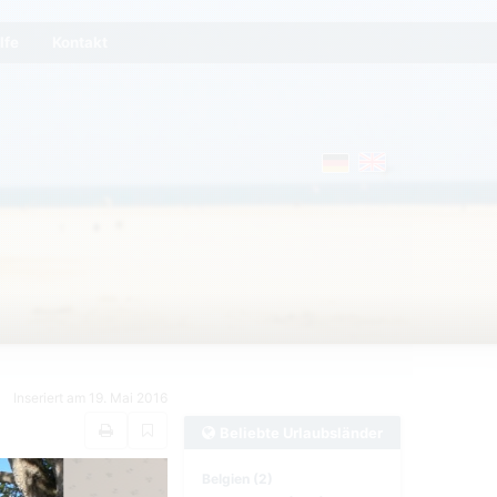
lfe
Kontakt
Inseriert am 19. Mai 2016
Beliebte Urlaubsländer
Belgien (2)