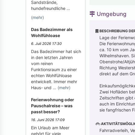
Sandstrände,
hundefreundliche …
Umgebung
(mehr)
Das Badezimmer als
BESCHREIBUNG DE
Wohlfühloase
Lage der Ferienwo
Die Ferienwohnung
6. Juli 2026 17:30
ca. 10 km vom Ja
Das Badezimmer hat sich
Wilhelmshaven. Si
in den letzten Jahren
Obenstrohe/Altjüh
vom reinen
Richtung Westerst
Funktionsraum zu einer
direkt auf dem Gr
echten Wohlfühloase
entwickelt. Immer mehr
Einkaufsmöglichk
Haus- und …
(mehr)
Zwei Hofläden bef
Zeitschriften gib
Ferienwohnung oder
auch im Einricht
Pauschalreise – was
sie fangfrischen 
passt besser?
16. Juni 2026 17:09
AKTIVITÄTSMÖGLI
Ein Urlaub am Meer
Fahrradverleih, V
gehört für viele