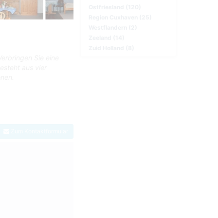
Ostfriesland (120)
Region Cuxhaven (25)
Westflandern (2)
Zeeland (14)
Zuid Holland (8)
Verbringen Sie eine
steht aus vier
onen.
Zum Kontaktformular