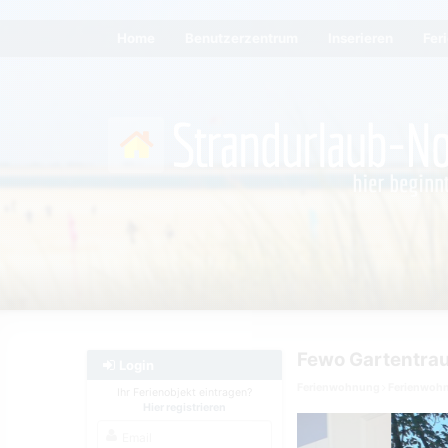
Home
Benutzerzentrum
Inserieren
Fer
Fewo Gartentrau
Login
Ferienwohnung
Ferienwoh
Ihr Ferienobjekt eintragen?
Hier registrieren