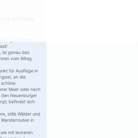
ort & Aktivurlaub
voll gestalteten
ast!
, ist genau das
annen vom Alltag
unkt für Ausflüge in
gast, an die
s schöne
hner Meer oder nach
d, den Neuenburger
gt; befindet sich
re, stille Wälder und
d Wanderrouten in
kale mit leckeren