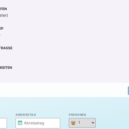
FEN
eter)
OF
)
RASSE
KEITEN
ABREISETAG
PERSONEN