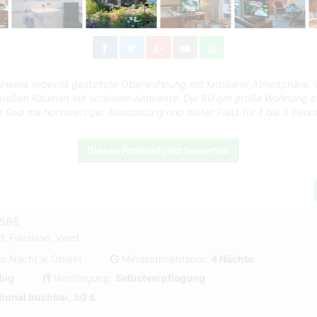
 unsere liebevoll gestaltete Oberwohnung mit familiärer Atmosphäre. 
großen Räumen mit schönem Ambiente. Die 80 qm große Wohnung be
Bad mit hochwertiger Ausstattung und bietet Platz für 1 bis 4 Pers
Dieses Ferienobjekt bewerten
#588
, Friesland ,Varel.
ro Nacht je Objekt
Mindestmietdauer:
4 Nächte
big
Verpflegung:
Selbstverpflegung
ional buchbar, 50 €