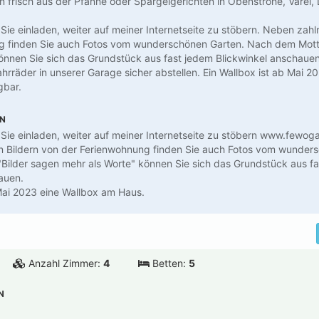
en frisch aus der Pfanne oder Spargelgerichten in Obenstrohe, Varel
Sie einladen, weiter auf meiner Internetseite zu stöbern. Neben zahl
g finden Sie auch Fotos vom wunderschönen Garten. Nach dem Motto
önnen Sie sich das Grundstück aus fast jedem Blickwinkel anschauen
ahrräder in unserer Garage sicher abstellen. Ein Wallbox ist ab Mai 
gbar.
EN
Sie einladen, weiter auf meiner Internetseite zu stöbern www.fewog
n Bildern von der Ferienwohnung finden Sie auch Fotos vom wunder
ilder sagen mehr als Worte" können Sie sich das Grundstück aus f
auen.
Mai 2023 eine Wallbox am Haus.
Anzahl Zimmer:
4
Betten:
5
N