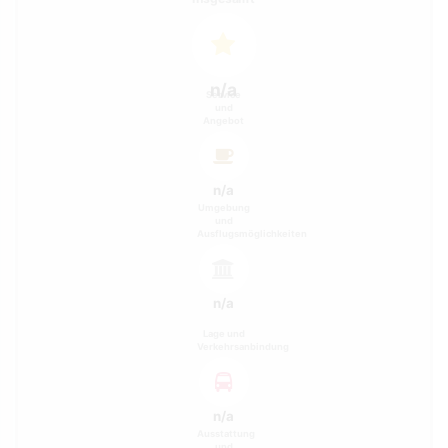
n/a
Service
und
Angebot
n/a
Umgebung
und
Ausflugsmöglichkeiten
n/a
Lage und
Verkehrsanbindung
n/a
Ausstattung
und