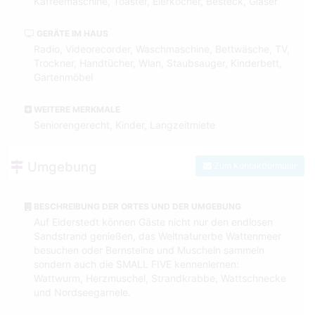
Kaffeemaschine, Toaster, Eierkocher, Besteck, Gläser
GERÄTE IM HAUS
Radio, Videorecorder, Waschmaschine, Bettwäsche, TV,
Trockner, Handtücher, Wlan, Staubsauger, Kinderbett,
Gartenmöbel
WEITERE MERKMALE
Seniorengerecht, Kinder, Langzeitmiete
Umgebung
Zum Kontaktformular
BESCHREIBUNG DER ORTES UND DER UMGEBUNG
Auf Eiderstedt können Gäste nicht nur den endlosen
Sandstrand genießen, das Weltnaturerbe Wattenmeer
besuchen oder Bernsteine und Muscheln sammeln
sondern auch die SMALL FIVE kennenlernen:
Wattwurm, Herzmuschel, Strandkrabbe, Wattschnecke
und Nordseegarnele.