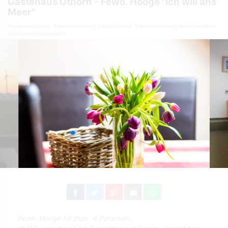
Gästehaus Uthörn - Fewo. Hooge "ich will ans
Meer"
Ferienwohnung
Ferienwohnung Deutschland
Ferienwohnung Nordfriesland
(Halbinsel Eiderstedt)
Fewo. Hooge für max. 4 Personen,