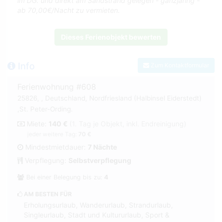
im DG. und direkt am Sandstrand gelegen - ganzjährig -
ab 70,00€/Nacht zu vermieten.
Dieses Ferienobjekt bewerten
Info
Zum Kontaktformular
Ferienwohnung #608
25826, , Deutschland, Nordfriesland (Halbinsel Eiderstedt)
,St. Peter-Ording.
Miete:
140 €
(1. Tag je Objekt, inkl. Endreinigung)
jeder weitere Tag:
70 €
Mindestmietdauer:
7 Nächte
Verpflegung:
Selbstverpflegung
Bei einer Belegung bis zu:
4
AM BESTEN FÜR
Erholungsurlaub, Wanderurlaub, Strandurlaub,
Singleurlaub, Stadt und Kultururlaub, Sport &