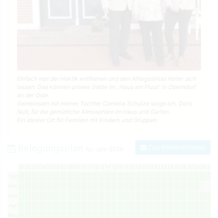
Einfach mal der Hektik entfliehen und den Alltagsstress hinter sich
lassen. Das können unsere Gäste im „Haus am Fluss“ in Oberndorf
an der Oste.
Gemeinsam mit meiner Tochter Cornelia Schulze sorge ich, Doris
Nuß, für die gemütliche Atmosphäre im Haus und Garten.
Ein idealer Ort für Familien mit Kindern und Gruppen.
Belegungsplan
Zum Kontaktformular
für Jahr
2026
01
02
03
04
05
06
07
08
09
10
11
12
13
14
15
16
17
18
19
20
21
22
23
24
25
26
27
28
29
30
3
Jan
Feb
Mar
Apr
May