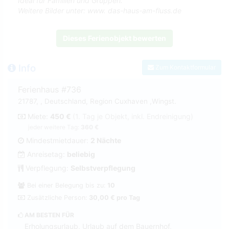
Ideal für Familien und Gruppen.
Weitere Bilder unter: www. das-haus-am-fluss.de
Dieses Ferienobjekt bewerten
Info
Zum Kontaktformular
Ferienhaus #736
21787, , Deutschland, Region Cuxhaven ,Wingst.
Miete:
450 €
(1. Tag je Objekt, inkl. Endreinigung)
jeder weitere Tag:
360 €
Mindestmietdauer:
2 Nächte
Anreisetag:
beliebig
Verpflegung:
Selbstverpflegung
Bei einer Belegung bis zu:
10
Zusätzliche Person:
30,00 € pro Tag
AM BESTEN FÜR
Erholungsurlaub, Urlaub auf dem Bauernhof,