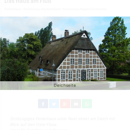
Das Haus am Fluß
Ferienhaus
Ferienhaus Deutschland
Ferienhaus Region Cuxhaven
Deichseite
Großzügiges Ferienhaus unter Reet direkt am Deich mit
Blick auf den Oste-Fluss.