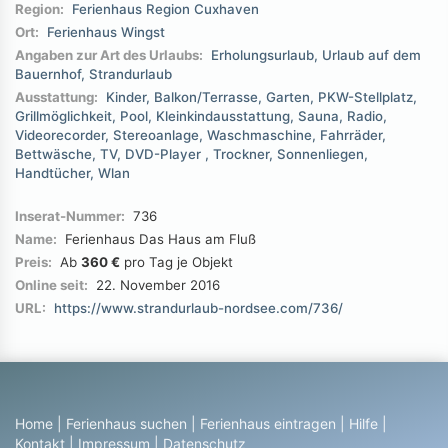
Region:
Ferienhaus Region Cuxhaven
Ort:
Ferienhaus Wingst
Angaben zur Art des Urlaubs:
Erholungsurlaub
Urlaub auf dem
Bauernhof
Strandurlaub
Ausstattung:
Kinder
Balkon/Terrasse
Garten
PKW-Stellplatz
Grillmöglichkeit
Pool
Kleinkindausstattung
Sauna
Radio
Videorecorder
Stereoanlage
Waschmaschine
Fahrräder
Bettwäsche
TV
DVD-Player
Trockner
Sonnenliegen
Handtücher
Wlan
Inserat-Nummer:
736
Name:
Ferienhaus Das Haus am Fluß
Preis:
Ab
360 €
pro Tag je Objekt
Online seit:
22. November 2016
URL:
https://www.strandurlaub-nordsee.com/736/
Home
|
Ferienhaus suchen
|
Ferienhaus eintragen
|
Hilfe
|
Kontakt
|
Impressum
|
Datenschutz