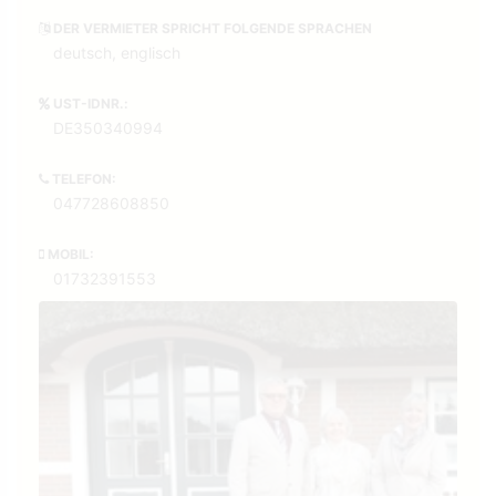
DER VERMIETER SPRICHT FOLGENDE SPRACHEN
deutsch, englisch
UST-IDNR.:
DE350340994
TELEFON:
047728608850
MOBIL:
01732391553