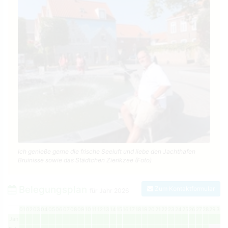
Ich genieße gerne die frische Seeluft und liebe den Jachthafen
Bruinisse sowie das Städtchen Zierikzee (Foto)
Belegungsplan
Zum Kontaktformular
für Jahr
2026
01
02
03
04
05
06
07
08
09
10
11
12
13
14
15
16
17
18
19
20
21
22
23
24
25
26
27
28
29
30
3
Jan