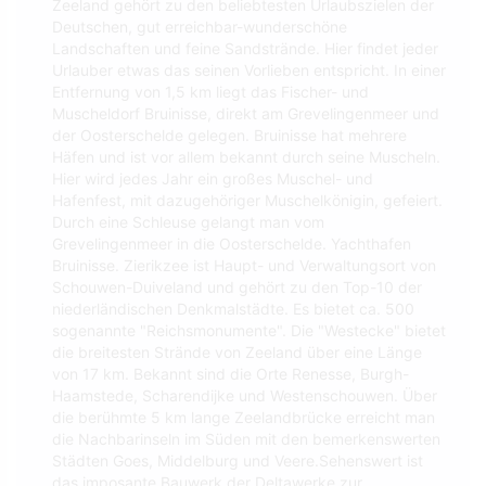
Zeeland gehört zu den beliebtesten Urlaubszielen der
Deutschen, gut erreichbar-wunderschöne
Landschaften und feine Sandstrände. Hier findet jeder
Urlauber etwas das seinen Vorlieben entspricht. In einer
Entfernung von 1,5 km liegt das Fischer- und
Muscheldorf Bruinisse, direkt am Grevelingenmeer und
der Oosterschelde gelegen. Bruinisse hat mehrere
Häfen und ist vor allem bekannt durch seine Muscheln.
Hier wird jedes Jahr ein großes Muschel- und
Hafenfest, mit dazugehöriger Muschelkönigin, gefeiert.
Durch eine Schleuse gelangt man vom
Grevelingenmeer in die Oosterschelde. Yachthafen
Bruinisse. Zierikzee ist Haupt- und Verwaltungsort von
Schouwen-Duiveland und gehört zu den Top-10 der
niederländischen Denkmalstädte. Es bietet ca. 500
sogenannte "Reichsmonumente". Die "Westecke" bietet
die breitesten Strände von Zeeland über eine Länge
von 17 km. Bekannt sind die Orte Renesse, Burgh-
Haamstede, Scharendijke und Westenschouwen. Über
die berühmte 5 km lange Zeelandbrücke erreicht man
die Nachbarinseln im Süden mit den bemerkenswerten
Städten Goes, Middelburg und Veere.Sehenswert ist
das imposante Bauwerk der Deltawerke zur