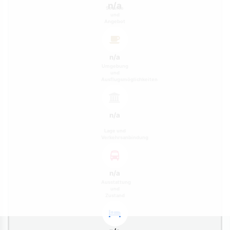
n/a
Service
und
Angebot
n/a
Umgebung
und
Ausflugsmöglichkeiten
n/a
Lage und
Verkehrsanbindung
n/a
Ausstattung
und
Zustand