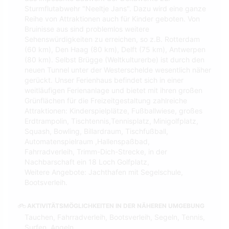
Sturmflutabwehr "Neeltje Jans". Dazu wird eine ganze
Reihe von Attraktionen auch für Kinder geboten. Von
Bruinisse aus sind problemlos weitere
Sehenswürdigkeiten zu erreichen, so z.B. Rotterdam
(60 km), Den Haag (80 km), Delft (75 km), Antwerpen
(80 km). Selbst Brügge (Weltkulturerbe) ist durch den
neuen Tunnel unter der Westerschelde wesentlich näher
gerückt. Unser Ferienhaus befindet sich in einer
weitläufigen Ferienanlage und bietet mit ihren großen
Grünflächen für die Freizeitgestaltung zahlreiche
Attraktionen: Kinderspielplätze, Fußballwiese, großes
Erdtrampolin, Tischtennis,Tennisplatz, Minigolfplatz,
Squash, Bowling, Billardraum, Tischfußball,
Automatenspielraum ,Hallenspaßbad,
Fahrradverleih, Trimm-Dich-Strecke, in der
Nachbarschaft ein 18 Loch Golfplatz,
Weitere Angebote: Jachthafen mit Segelschule,
Bootsverleih.
AKTIVITÄTSMÖGLICHKEITEN IN DER NÄHEREN UMGEBUNG
Tauchen, Fahrradverleih, Bootsverleih, Segeln, Tennis,
Surfen, Angeln