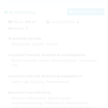
Ausstattung
Zum Kontaktformular
Fläche:
105 m²
Anzahl Zimmer:
4
Betten:
5
SANITÄRE ANLAGEN
Badewanne, Dusche, Toilette
AUSSTATTUNG DES OBJEKTES IM AUSSENBEREICH
Balkon/Terrasse, Garten, Kinderspielplatz, Tennisplatz,
Pool
AUSSTATTUNG DES OBJEKTES IM INNENBEREICH
Kamin, sep. Eingang, Zentralheizung
AUSSTATTUNG DER KÜCHE
Gasherd, Kühlschrank, Geschirrspüler,
Geschirreinrichtung, Tiefkühlfach, Wasserkocher,
Kaffeemaschine, Toaster, Eierkocher, Besteck, Gläser