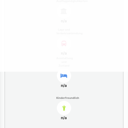
Ausflugsmöglichkeiten
n/a
Lage und
Verkehrsanbindung
n/a
Ausstattung
und
Zustand
n/a
Kinderfreundlich
n/a