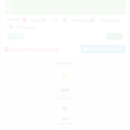
Oct
Nov
Dec
LEGENDE:
2025
2027
Gesamtbewertung
Zum Kontaktformular
Insgesamt
n/a
Service
und
Angebot
n/a
Umgebung
und