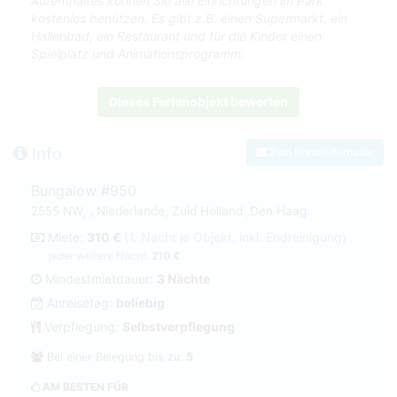
Aufenthaltes können Sie alle Einrichtungen im Park
kostenlos benützen. Es gibt z.B. einen Supermarkt, ein
Hallenbad, ein Restaurant und für die Kinder einen
Spielplatz und Animationsprogramm.
Dieses Ferienobjekt bewerten
Info
Zum Kontaktformular
Bungalow #950
2555 NW, , Niederlande, Zuid Holland ,Den Haag.
Miete:
310 €
(1. Nacht je Objekt, inkl. Endreinigung)
jeder weitere Nacht:
210 €
Mindestmietdauer:
3 Nächte
Anreisetag:
beliebig
Verpflegung:
Selbstverpflegung
Bei einer Belegung bis zu:
5
AM BESTEN FÜR