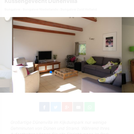
Kussengevecht Dünenvilla
Bungalow
Bungalow Niederlande
Bungalow Zuid Holland
Großartige Dünenvilla im Kijkduinpark nur wenige
Gehminuten von Dünen und Strand. Während Ihres