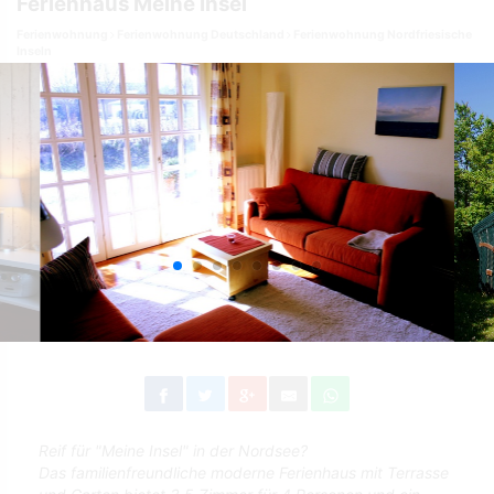
Ferienhaus Meine Insel
Ferienwohnung
Ferienwohnung Deutschland
Ferienwohnung Nordfriesische
Inseln
Reif für "Meine Insel" in der Nordsee?
Das familienfreundliche moderne Ferienhaus mit Terrasse