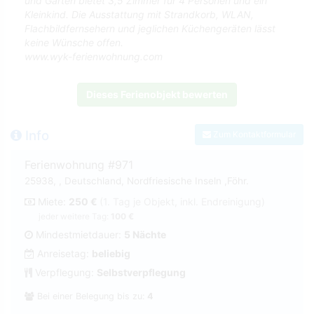
und Garten bietet 3,5 Zimmer für 4 Personen und ein
Kleinkind. Die Ausstattung mit Strandkorb, WLAN,
Flachbildfernsehern und jeglichen Küchengeräten lässt
keine Wünsche offen.
www.wyk-ferienwohnung.com
Dieses Ferienobjekt bewerten
Info
Zum Kontaktformular
Ferienwohnung #971
25938, , Deutschland, Nordfriesische Inseln ,Föhr.
Miete:
250 €
(1. Tag je Objekt, inkl. Endreinigung)
jeder weitere Tag:
100 €
Mindestmietdauer:
5 Nächte
Anreisetag:
beliebig
Verpflegung:
Selbstverpflegung
Bei einer Belegung bis zu:
4