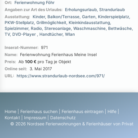
Ort:
Ferienwohnung Föhr
Angaben zur Art des Urlaubs:
Erholungsurlaub
Strandurlaub
Ausstattung:
Kinder
Balkon/Terrasse
Garten
Kinderspielplatz
PKW-Stellplatz
Grillmöglichkeit
Kleinkindausstattung
Spielzimmer
Radio
Stereoanlage
Waschmaschine
Bettwäsche
TV
DVD-Player
Handtücher
Wlan
Inserat-Nummer:
971
Name:
Ferienwohnung Ferienhaus Meine Insel
Preis:
Ab
100 €
pro Tag je Objekt
Online seit:
3. Mai 2017
URL:
https://www.strandurlaub-nordsee.com/971/
Home
|
Ferienhaus suchen
|
Ferienhaus eintragen
|
Hilfe
|
Kontakt
|
Impressum
|
Datenschutz
© 2026 Nordsee Ferienwohnungen & Ferienhäuser von Privat