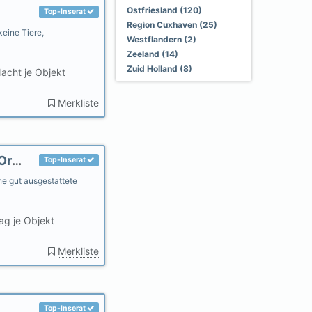
Ostfriesland (120)
Top-Inserat
Region Cuxhaven (25)
keine Tiere,
Westflandern (2)
Zeeland (14)
Zuid Holland (8)
acht je Objekt
Merkliste
Fewo. Friesenjung - Nordseeurlaub für 2 im Ortsteil Dorf
Top-Inserat
ne gut ausgestattete
ag je Objekt
Merkliste
Top-Inserat