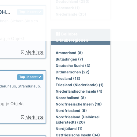
Deutschland (280)
Dänemark (1)
DUHNEN CUXHAVEN MEERBLICK FERIENWOHNUNG MEERKIEKER AM STRAND
Top-Inserat
Niederlande (35)
nen. Sichern Sie sich
Beliebte
ag je Objekt
Urlaubsregionen
Merkliste
Ammerland (8)
Butjadingen (7)
Deutsche Bucht (3)
Dithmarschen (22)
Top-Inserat
Friesland (13)
Friesland (Niederlande) (1)
derurlaub, Strandurlaub,
Niederländische Inseln (4)
Noordholland (8)
ag je Objekt
Nordfriesische Inseln (18)
Nordfriesland (9)
Merkliste
Nordfriesland (Halbinsel
Eiderstedt) (20)
Nordjütland (1)
Ostfriesische Inseln (34)