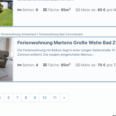
2
Betten:
6
Fläche:
95m
Miete ab:
85 €
pro N
Ferienwohnung Ammerland
Ferienwohnung Bad Zwischenahn
Die Ferienwohnung mit Balkon liegt in einer ruhigen Seitenstraße 10
Zentrum entfernt. Die modern eingerichtete Wohnun…
2
Betten:
4
Fläche:
85m
Miete ab:
70 €
pro T
5
6
7
8
9
10
11
»