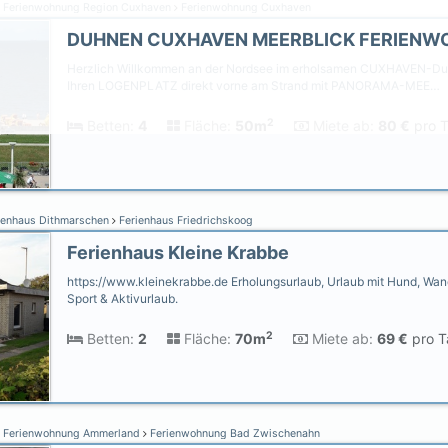
Ferienwohnung Region Cuxhaven
Ferienwohnung Cuxhaven
Herzlich Willkommen an der Nordsee im erholsamen CUXHAVEN-Duh
Ihren LOGENPLATZ direkt vorne am Strand mit PANORAMA-MEE…
2
Betten:
4
Fläche:
50m
Miete ab:
80 €
pro T
ienhaus Dithmarschen
Ferienhaus Friedrichskoog
Ferienhaus Kleine Krabbe
https://www.kleinekrabbe.de Erholungsurlaub, Urlaub mit Hund, Wan
Sport & Aktivurlaub.
2
Betten:
2
Fläche:
70m
Miete ab:
69 €
pro T
Ferienwohnung Ammerland
Ferienwohnung Bad Zwischenahn