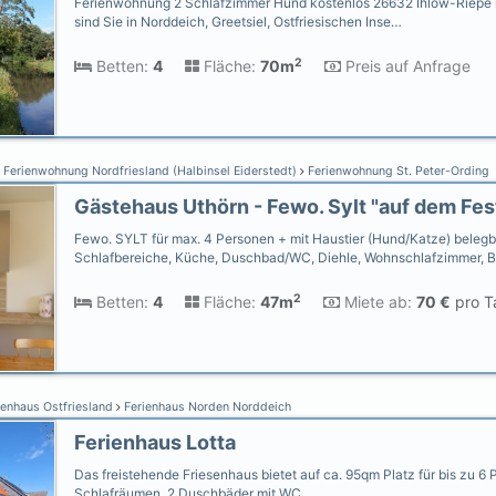
Ferienwohnung 2 Schlafzimmer Hund kostenlos 26632 Ihlow-Riepe i
sind Sie in Norddeich, Greetsiel, Ostfriesischen Inse…
2
Betten:
4
Fläche:
70m
Preis auf Anfrage
Ferienwohnung Nordfriesland (Halbinsel Eiderstedt)
Ferienwohnung St. Peter-Ording
Fewo. SYLT für max. 4 Personen + mit Haustier (Hund/Katze) belegb
Schlafbereiche, Küche, Duschbad/WC, Diehle, Wohnschlafzimmer, 
2
Betten:
4
Fläche:
47m
Miete ab:
70 €
pro T
ienhaus Ostfriesland
Ferienhaus Norden Norddeich
Ferienhaus Lotta
Das freistehende Friesenhaus bietet auf ca. 95qm Platz für bis zu 6 
Schlafräumen, 2 Duschbäder mit WC …