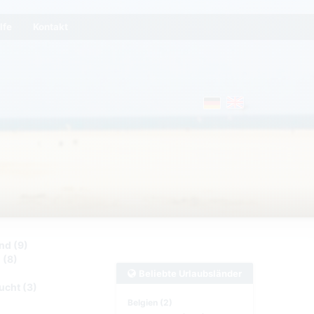
lfe
Kontakt
nd (9)
 (8)
Beliebte Urlaubsländer
ucht (3)
Belgien (2)