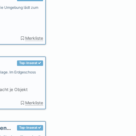
. Die Umgebung lädt zum
Merkliste
Top-Inserat
slage. Im Erdgeschoss
cht je Objekt
Merkliste
Haus am Fluß, Garten in Ihlow-Riepe Nordseenähe, gerne Hunde
Top-Inserat