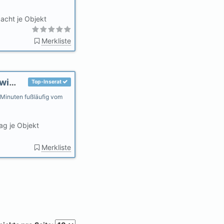
acht je Objekt
Merkliste
Ferienwohnung Martens Große Wehe Bad Zwischenahn
Top-Inserat
 Minuten fußläufig vom
ag je Objekt
Merkliste