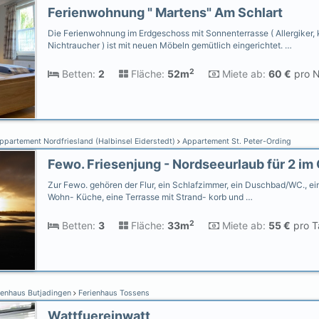
Ferienwohnung " Martens" Am Schlart
Die Ferienwohnung im Erdgeschoss mit Sonnenterrasse ( Allergiker, 
Nichtraucher ) ist mit neuen Möbeln gemütlich eingerichtet. …
2
Betten:
2
Fläche:
52m
Miete ab:
60 €
pro N
partement Nordfriesland (Halbinsel Eiderstedt)
Appartement St. Peter-Ording
Zur Fewo. gehören der Flur, ein Schlafzimmer, ein Duschbad/WC., ei
Wohn- Küche, eine Terrasse mit Strand- korb und …
2
Betten:
3
Fläche:
33m
Miete ab:
55 €
pro T
ienhaus Butjadingen
Ferienhaus Tossens
Wattfuereinwatt