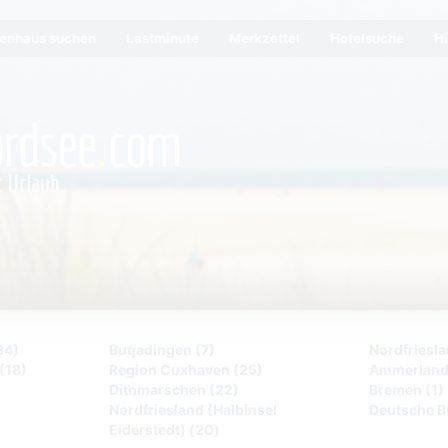
ienhaus suchen
Lastminute
Merkzettel
Hotelsuche
Hi
34)
Butjadingen (7)
Nordfriesla
(18)
Region Cuxhaven (25)
Ammerland
Dithmarschen (22)
Bremen (1)
Nordfriesland (Halbinsel
Deutsche B
Eiderstedt) (20)