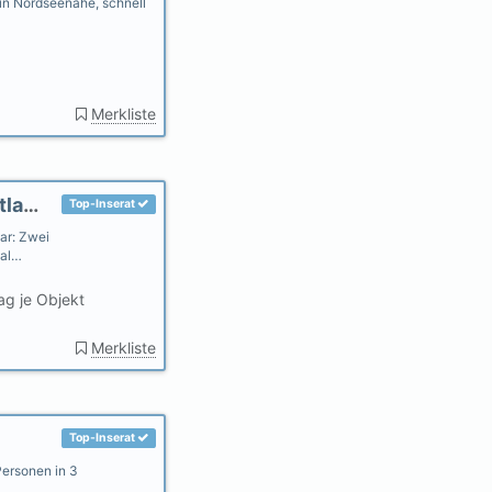
n Nordseenähe, schnell
Merkliste
Gästehaus Uthörn - Fewo. Sylt "auf dem Festland"
Top-Inserat
ar: Zwei
Bal…
ag je Objekt
Merkliste
Top-Inserat
Personen in 3