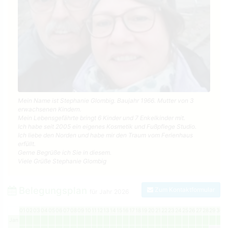
Mein Name ist Stephanie Glombig. Baujahr 1966. Mutter von 3
erwachsenen Kindern.
Mein Lebensgefährte bringt 6 Kinder und 7 Enkelkinder mit.
Ich habe seit 2005 ein eigenes Kosmetik und Fußpflege Studio.
Ich liebe den Norden und habe mir den Traum vom Ferienhaus
erfüllt.
Gerne Begrüße ich Sie in diesem.
Viele Grüße Stephanie Glombig
Belegungsplan
Zum Kontaktformular
für Jahr
2026
01
02
03
04
05
06
07
08
09
10
11
12
13
14
15
16
17
18
19
20
21
22
23
24
25
26
27
28
29
30
3
Jan