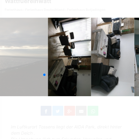
Wattfuereinwatt
Ferienhaus
Ferienhaus Deutschland
Ferienhaus Butjadingen
Im Luftkurort Tossens liegt der AIDA Park, direkt hinter
dem Deich .