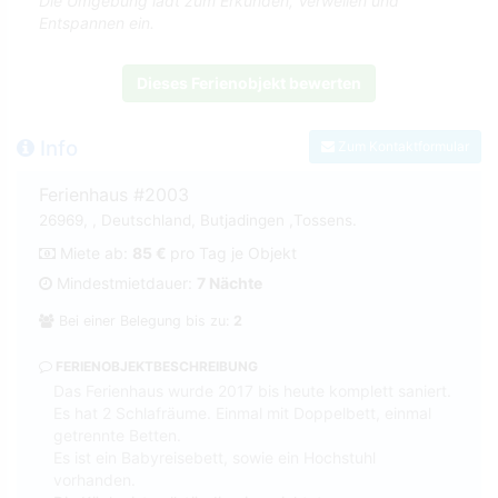
Die Umgebung lädt zum Erkunden, Verweilen und
Entspannen ein.
Dieses Ferienobjekt bewerten
Info
Zum Kontaktformular
Ferienhaus #2003
26969, , Deutschland, Butjadingen ,Tossens.
Miete ab:
85 €
pro Tag je Objekt
Mindestmietdauer:
7 Nächte
Bei einer Belegung bis zu:
2
FERIENOBJEKTBESCHREIBUNG
Das Ferienhaus wurde 2017 bis heute komplett saniert.
Es hat 2 Schlafräume. Einmal mit Doppelbett, einmal
getrennte Betten.
Es ist ein Babyreisebett, sowie ein Hochstuhl
vorhanden.