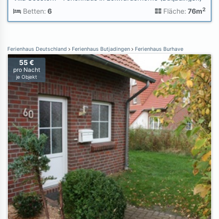
2
Betten:
6
Fläche:
76m
Ferienhaus Deutschland
Ferienhaus Butjadingen
Ferienhaus Burhave
55 €
pro Nacht
je Objekt