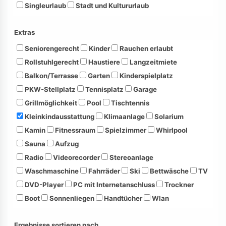
Singleurlaub
Stadt und Kultururlaub
Extras
Seniorengerecht
Kinder
Rauchen erlaubt
Rollstuhlgerecht
Haustiere
Langzeitmiete
Balkon/Terrasse
Garten
Kinderspielplatz
PKW-Stellplatz
Tennisplatz
Garage
Grillmöglichkeit
Pool
Tischtennis
Kleinkindausstattung
Klimaanlage
Solarium
Kamin
Fitnessraum
Spielzimmer
Whirlpool
Sauna
Aufzug
Radio
Videorecorder
Stereoanlage
Waschmaschine
Fahrräder
Ski
Bettwäsche
TV
DVD-Player
PC mit Internetanschluss
Trockner
Boot
Sonnenliegen
Handtücher
Wlan
Ergebnisse sortieren nach