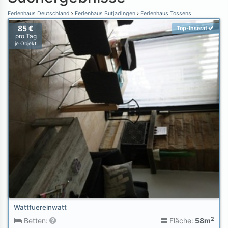
Ferienhaus Deutschland
Ferienhaus Butjadingen
Ferienhaus Tossens
85 €
Top-Inserat
pro Tag
je Objekt
Wattfuereinwatt
2
Betten:
Fläche:
58m