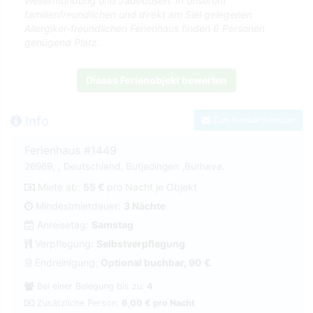
Wesermündung und Jadebusen. In unserem
familienfreundlichen und direkt am Siel gelegenen
Allergiker-freundlichen Ferienhaus finden 6 Personen
genügend Platz.
Dieses Ferienobjekt bewerten
Info
Zum Kontaktformular
Ferienhaus #1449
26969, , Deutschland, Butjadingen ,Burhave.
Miete ab:
55 €
pro Nacht je Objekt
Mindestmietdauer:
3 Nächte
Anreisetag:
Samstag
Verpflegung:
Selbstverpflegung
Endreinigung:
Optional buchbar, 90 €
Bei einer Belegung bis zu:
4
Zusätzliche Person:
6,00 € pro Nacht