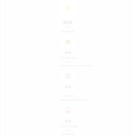
n/a
Service
und
Angebot
n/a
Umgebung
und
Ausflugsmöglichkeiten
n/a
Lage und
Verkehrsanbindung
n/a
Ausstattung
und
Zustand