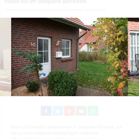
Haus 60 im Seepark Burhave
Ferienhaus
Ferienhaus Deutschland
Ferienhaus Butjadingen
Moin und herzlich willkommen im Seepark Burhave, auf
der grünen Halbinsel Butjadingen zwischen