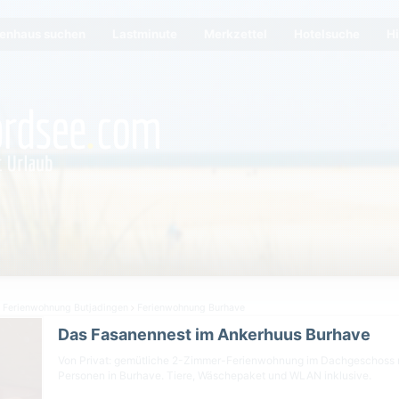
ienhaus suchen
Lastminute
Merkzettel
Hotelsuche
Hi
Ferienwohnung Butjadingen
Ferienwohnung Burhave
Das Fasanennest im Ankerhuus Burhave
Von Privat: gemütliche 2-Zimmer-Ferienwohnung im Dachgeschoss m
Personen in Burhave. Tiere, Wäschepaket und WLAN inklusive.