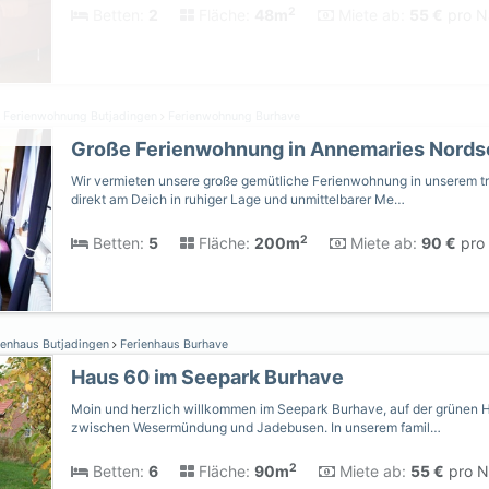
2
Betten:
2
Fläche:
48m
Miete ab:
55 €
pro Na
Ferienwohnung Butjadingen
Ferienwohnung Burhave
Große Ferienwohnung in Annemaries Nord
Wir vermieten unsere große gemütliche Ferienwohnung in unserem tr
direkt am Deich in ruhiger Lage und unmittelbarer Me…
2
Betten:
5
Fläche:
200m
Miete ab:
90 €
pro 
ienhaus Butjadingen
Ferienhaus Burhave
Haus 60 im Seepark Burhave
Moin und herzlich willkommen im Seepark Burhave, auf der grünen H
zwischen Wesermündung und Jadebusen. In unserem famil…
2
Betten:
6
Fläche:
90m
Miete ab:
55 €
pro N