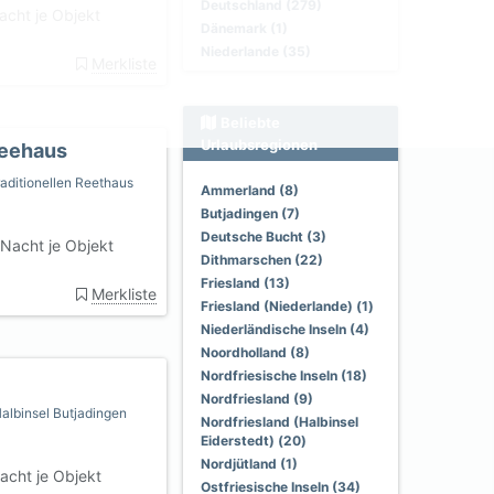
Deutschland (279)
cht je Objekt
Dänemark (1)
Niederlande (35)
Merkliste
Beliebte
Urlaubsregionen
seehaus
aditionellen Reethaus
Ammerland (8)
Butjadingen (7)
Deutsche Bucht (3)
Nacht je Objekt
Dithmarschen (22)
Friesland (13)
Merkliste
Friesland (Niederlande) (1)
Niederländische Inseln (4)
Noordholland (8)
Nordfriesische Inseln (18)
Nordfriesland (9)
albinsel Butjadingen
Nordfriesland (Halbinsel
Eiderstedt) (20)
Nordjütland (1)
acht je Objekt
Ostfriesische Inseln (34)