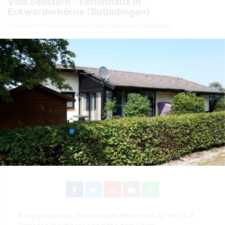
Villa Seestern - Ferienhaus in
Eckwarderhörne (Butjadingen)
Ferienhaus
Ferienhaus Deutschland
Ferienhaus Butjadingen
Ruhig gelegenes, ebenerdiges Ferienhaus für bis zu 6