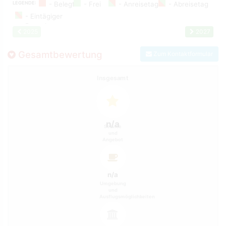
LEGENDE:
2025
2027
Gesamtbewertung
Zum Kontaktformular
Insgesamt
n/a
Service
und
Angebot
n/a
Umgebung
und
Ausflugsmöglichkeiten