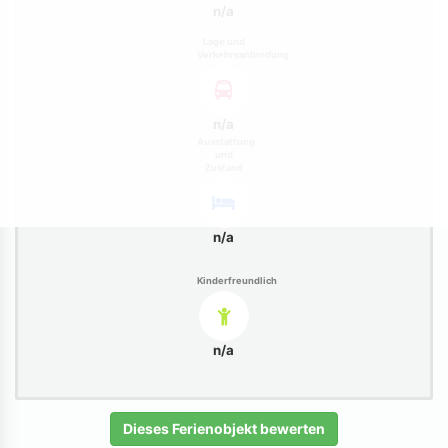
n/a
Lage und
Verkehrsanbindung
n/a
Ausstattung
und
Zustand
n/a
Kinderfreundlich
n/a
Dieses Ferienobjekt bewerten