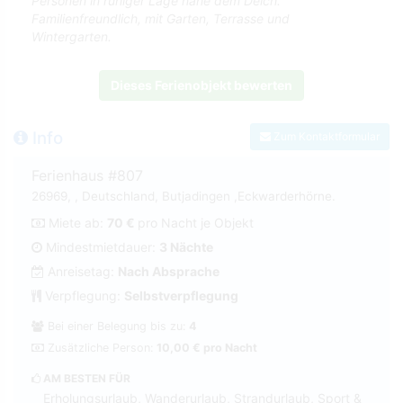
Personen in ruhiger Lage nahe dem Deich.
Familienfreundlich, mit Garten, Terrasse und
Wintergarten.
Dieses Ferienobjekt bewerten
Info
Zum Kontaktformular
Ferienhaus #807
26969, , Deutschland, Butjadingen ,Eckwarderhörne.
Miete ab:
70 €
pro Nacht je Objekt
Mindestmietdauer:
3 Nächte
Anreisetag:
Nach Absprache
Verpflegung:
Selbstverpflegung
Bei einer Belegung bis zu:
4
Zusätzliche Person:
10,00 € pro Nacht
AM BESTEN FÜR
Erholungsurlaub, Wanderurlaub, Strandurlaub, Sport &