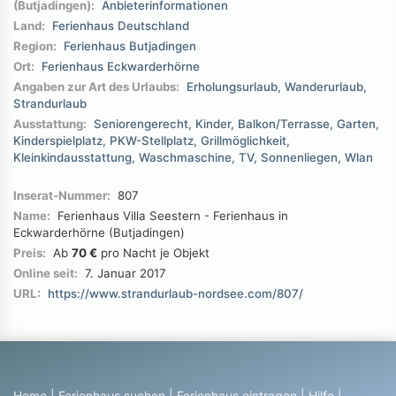
(Butjadingen):
Anbieterinformationen
Land:
Ferienhaus Deutschland
Region:
Ferienhaus Butjadingen
Ort:
Ferienhaus Eckwarderhörne
Angaben zur Art des Urlaubs:
Erholungsurlaub
Wanderurlaub
Strandurlaub
Ausstattung:
Seniorengerecht
Kinder
Balkon/Terrasse
Garten
Kinderspielplatz
PKW-Stellplatz
Grillmöglichkeit
Kleinkindausstattung
Waschmaschine
TV
Sonnenliegen
Wlan
Inserat-Nummer:
807
Name:
Ferienhaus Villa Seestern - Ferienhaus in
Eckwarderhörne (Butjadingen)
Preis:
Ab
70 €
pro Nacht je Objekt
Online seit:
7. Januar 2017
URL:
https://www.strandurlaub-nordsee.com/807/
Home
|
Ferienhaus suchen
|
Ferienhaus eintragen
|
Hilfe
|