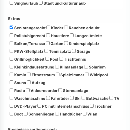
Singleurlaub
Stadt und Kultururlaub
Extras
Seniorengerecht
Kinder
Rauchen erlaubt
Rollstuhlgerecht
Haustiere
Langzeitmiete
Balkon/Terrasse
Garten
Kinderspielplatz
PKW-Stellplatz
Tennisplatz
Garage
Grillmöglichkeit
Pool
Tischtennis
Kleinkindausstattung
Klimaanlage
Solarium
Kamin
Fitnessraum
Spielzimmer
Whirlpool
Sauna
Aufzug
Radio
Videorecorder
Stereoanlage
Waschmaschine
Fahrräder
Ski
Bettwäsche
TV
DVD-Player
PC mit Internetanschluss
Trockner
Boot
Sonnenliegen
Handtücher
Wlan
Ergebnisse sortieren nach