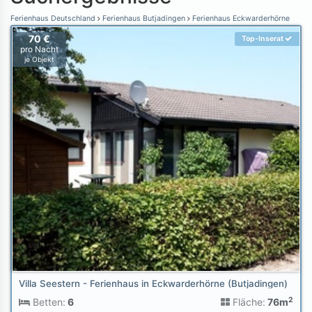
Ferienhaus Deutschland
Ferienhaus Butjadingen
Ferienhaus Eckwarderhörne
70 €
Top-Inserat
pro Nacht
je Objekt
Villa Seestern - Ferienhaus in Eckwarderhörne (Butjadingen)
2
Betten:
6
Fläche:
76m