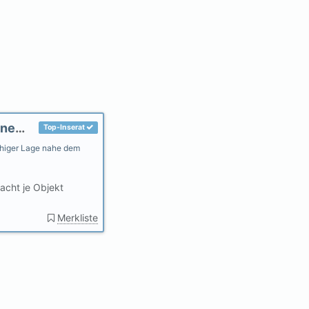
Villa Seestern - Ferienhaus in Eckwarderhörne (Butjadingen)
Top-Inserat
ruhiger Lage nahe dem
acht je Objekt
Merkliste