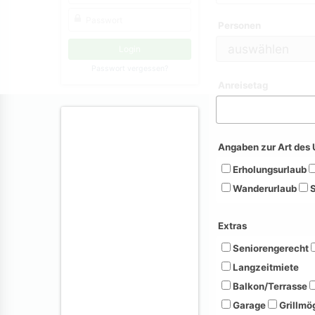
Personen
Passwort vergessen?
Anreisetag
Angaben zur Art des 
Erholungsurlaub
Wanderurlaub
S
Extras
Seniorengerecht
Langzeitmiete
Balkon/Terrasse
Garage
Grillmög