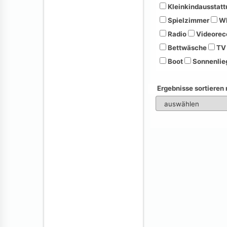
Kleinkindausstatt
Spielzimmer
Wh
Radio
Videorec
Bettwäsche
TV
Boot
Sonnenlie
Ergebnisse sortieren