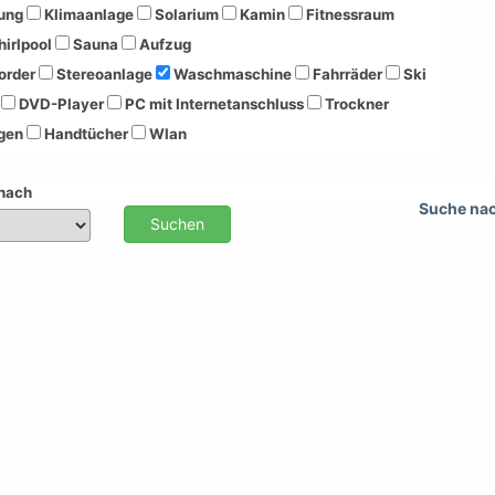
ung
Klimaanlage
Solarium
Kamin
Fitnessraum
irlpool
Sauna
Aufzug
order
Stereoanlage
Waschmaschine
Fahrräder
Ski
DVD-Player
PC mit Internetanschluss
Trockner
gen
Handtücher
Wlan
 nach
Suche na
Suchen