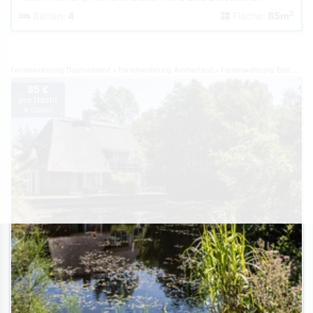
2
Betten:
4
Fläche:
85m
Ferienwohnung Deutschland
Ferienwohnung Ammerland
Ferienwohnung Bad Zwischenahn
85 €
pro Nacht
je Objekt