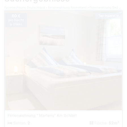
Ferienwohnung Deutschland
Ferienwohnung Ammerland
Ferienwohnung Bad Zwischenahn
60 €
Top-Inserat
pro Nacht
je Objekt
Ferienwohnung " Martens" Am Schlart
2
Betten:
2
Fläche:
52m