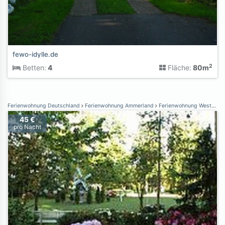
fewo-idylle.de
2
Betten:
4
Fläche:
80m
Ferienwohnung Deutschland
Ferienwohnung Ammerland
Ferienwohnung Westerstede
45 €
pro Nacht