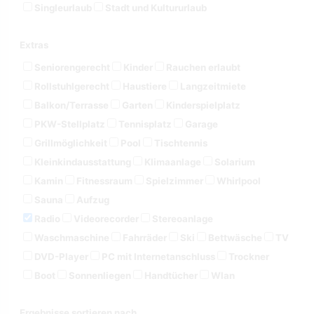
Singleurlaub
Stadt und Kultururlaub
Extras
Seniorengerecht
Kinder
Rauchen erlaubt
Rollstuhlgerecht
Haustiere
Langzeitmiete
Balkon/Terrasse
Garten
Kinderspielplatz
PKW-Stellplatz
Tennisplatz
Garage
Grillmöglichkeit
Pool
Tischtennis
Kleinkindausstattung
Klimaanlage
Solarium
Kamin
Fitnessraum
Spielzimmer
Whirlpool
Sauna
Aufzug
Radio
Videorecorder
Stereoanlage
Waschmaschine
Fahrräder
Ski
Bettwäsche
TV
DVD-Player
PC mit Internetanschluss
Trockner
Boot
Sonnenliegen
Handtücher
Wlan
Ergebnisse sortieren nach