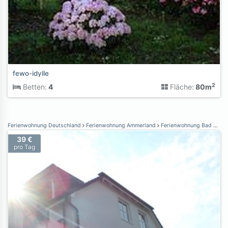
fewo-idylle
2
Betten:
4
Fläche:
80m
Ferienwohnung Deutschland
Ferienwohnung Ammerland
Ferienwohnung Bad Zwischenahn
39 €
pro Tag