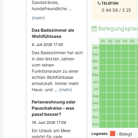
Sandstrände,
TELEFON:
hundefreundliche …
0 44 58 / 3 25
(mehr)
Belegungspla
Das Badezimmer als
Wohlfühloase
01
02
03
04
05
6. Juli 2026 17:30
Jan
Das Badezimmer hat sich
Feb
in den letzten Jahren
Mar
vom reinen
Apr
Funktionsraum zu einer
May
echten Wohlfühloase
Jun
entwickelt. Immer mehr
Jul
Haus- und …
(mehr)
Aug
Ferienwohnung oder
Sep
Pauschalreise – was
Oct
passt besser?
Nov
16. Juni 2026 17:09
Dec
Ein Urlaub am Meer
Legende:
gehört für viele