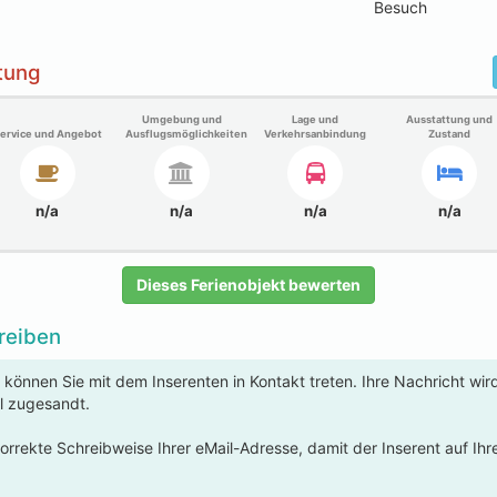
tung
Umgebung und
Lage und
Ausstattung und
ervice und Angebot
Ausflugsmöglichkeiten
Verkehrsanbindung
Zustand
n/a
n/a
n/a
n/a
Dieses Ferienobjekt bewerten
reiben
 können Sie mit dem Inserenten in Kontakt treten. Ihre Nachricht wi
l zugesandt.
korrekte Schreibweise Ihrer eMail-Adresse, damit der Inserent auf Ih