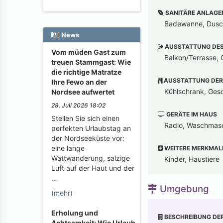
SANITÄRE ANLAGE
Badewanne, Dusch
News
AUSSTATTUNG DES 
Vom müden Gast zum
Balkon/Terrasse, G
treuen Stammgast: Wie
die richtige Matratze
AUSSTATTUNG DER
Ihre Fewo an der
Kühlschrank, Gesch
Nordsee aufwertet
28. Juli 2026 18:02
GERÄTE IM HAUS
Stellen Sie sich einen
Radio, Waschmasch
perfekten Urlaubstag an
der Nordseeküste vor:
eine lange
WEITERE MERKMAL
Wattwanderung, salzige
Kinder, Haustiere
Luft auf der Haut und der
…
Umgebung
(mehr)
Erholung und
BESCHREIBUNG DE
Achtsamkeit: Wie Urlaub