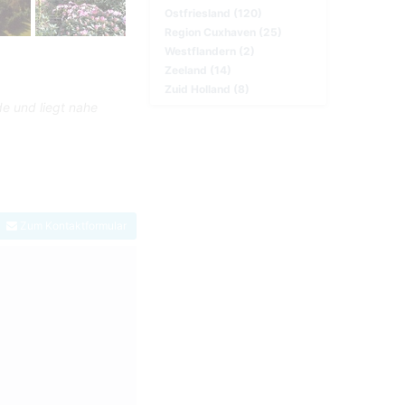
Ostfriesland (120)
Region Cuxhaven (25)
Westflandern (2)
Zeeland (14)
Zuid Holland (8)
de und liegt nahe
Zum Kontaktformular