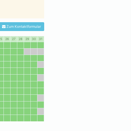
Zum Kontaktformular
25
26
27
28
29
30
31