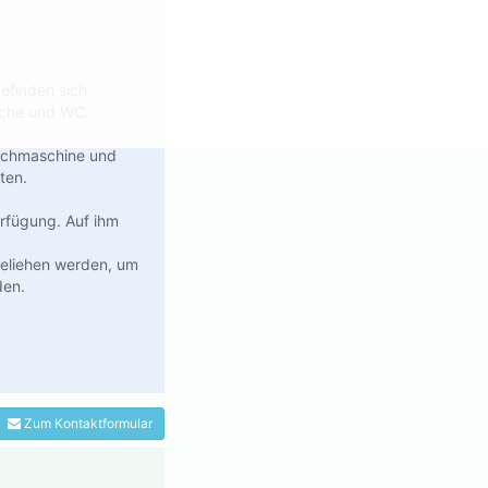
efinden sich
sche und WC.
aschmaschine und
ten.
erfügung. Auf ihm
geliehen werden, um
den.
Zum Kontaktformular