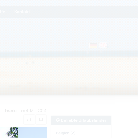
lfe
Kontakt
Inseriert am 4. Mai 2014
Beliebte Urlaubsländer
Belgien (2)