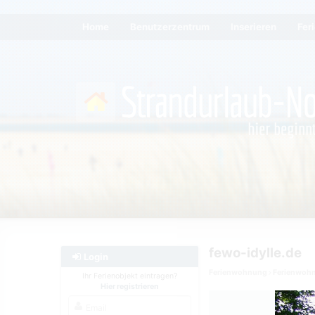
Home
Benutzerzentrum
Inserieren
Fer
fewo-idylle.de
Login
Ferienwohnung
Ferienwoh
Ihr Ferienobjekt eintragen?
Hier registrieren