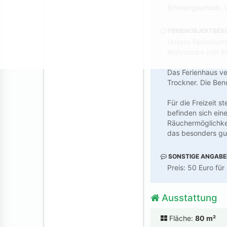
Erholungsurlaub,
FERIENOBJEKTBES
Unsere Ferienwohn
Wohnstube (mit E
Das Ferienhaus ve
Trockner. Die Ben
Für die Freizeit 
befinden sich ein
Räuchermöglichkei
das besonders gu
SONSTIGE ANGAB
Preis: 50 Euro für
Ausstattung
Fläche:
80 m²