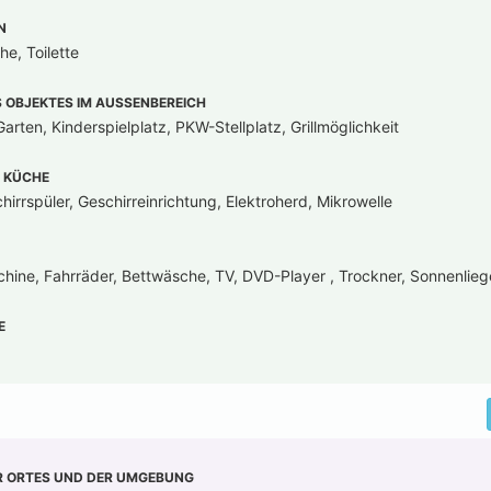
N
e, Toilette
OBJEKTES IM AUSSENBEREICH
arten, Kinderspielplatz, PKW-Stellplatz, Grillmöglichkeit
 KÜCHE
irrspüler, Geschirreinrichtung, Elektroherd, Mikrowelle
ine, Fahrräder, Bettwäsche, TV, DVD-Player , Trockner, Sonnenlie
E
R ORTES UND DER UMGEBUNG