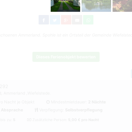
 schoenen Ammerland. Spohle ist ein Ortsteil der Gemeinde Wiefelste
Dieses Ferienobjekt bewerten
#292
d, Ammerland ,Wiefelstede.
ro Nacht je Objekt
Mindestmietdauer:
2 Nächte
 Absprache
Verpflegung:
Selbstverpflegung
 bis zu:
5
Zusätzliche Person:
5,00 € pro Nacht