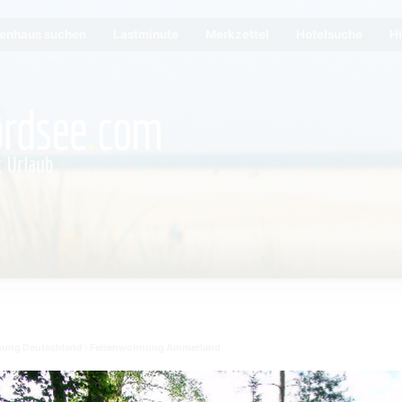
ienhaus suchen
Lastminute
Merkzettel
Hotelsuche
Hi
nung Deutschland
Ferienwohnung Ammerland