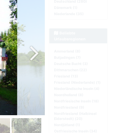
Deutschland (280)
Dänemark (1)
Niederlande (35)
Beliebte
Urlaubsregionen
Ammerland (8)
Butjadingen (7)
Deutsche Bucht (3)
Dithmarschen (22)
Friesland (13)
Friesland (Niederlande) (1)
Niederländische Inseln (4)
Noordholland (8)
Nordfriesische Inseln (18)
Nordfriesland (9)
Nordfriesland (Halbinsel
Eiderstedt) (20)
Nordjütland (1)
Ostfriesische Inseln (34)