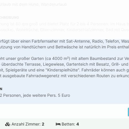
 Urlaub mit dem Hund, Wanderurlaub
CHREIBUNG
ung ist 80 qm groß und bietet Platz für 2 bis 4 Personen. Im Haus b
ssecke), Wohnküche, Elternzimmer, Kinderschlafzimmer, Bad mit Du
rfügt über einen Farbfernseher mit Sat-Antenne, Radio, Telefon, W
utzung von Handtüchern und Bettwäsche ist natürlich im Preis enthal
steht unser großer Garten (ca 4000 m²) mit altem Baumbestand zur V
e überdachte Terrasse, Liegewiese, Gartenteich mit Besatz, Grill- und
t, Spielgeräte und eine "Kinderspielhütte". Fahrräder können auch 
t ausgebaute Fahrradwegenetz mit verschiedenen Routen zu erkun
EN
 2 Personen, jede weitere Pers. 5 Euro
Anzahl Zimmer:
2
Betten:
4