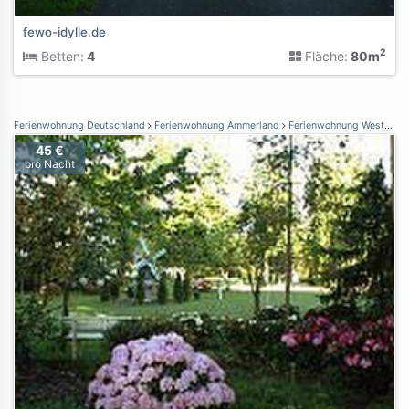
fewo-idylle.de
2
Betten:
4
Fläche:
80m
Ferienwohnung Deutschland
Ferienwohnung Ammerland
Ferienwohnung Westerstede
45 €
pro Nacht