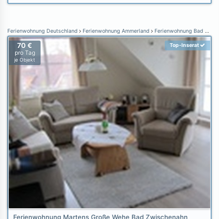
Ferienwohnung Deutschland
Ferienwohnung Ammerland
Ferienwohnung Bad Zwischenahn
70 €
Top-Inserat
pro Tag
je Objekt
Ferienwohnung Martens Große Wehe Bad Zwischenahn