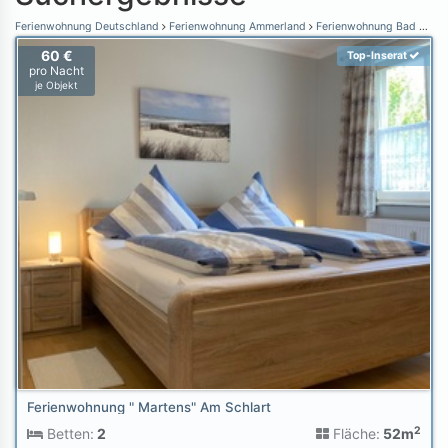
Ferienwohnung Deutschland
Ferienwohnung Ammerland
Ferienwohnung Bad Zwischenahn
60 €
Top-Inserat
pro Nacht
je Objekt
Ferienwohnung " Martens" Am Schlart
2
Betten:
2
Fläche:
52m