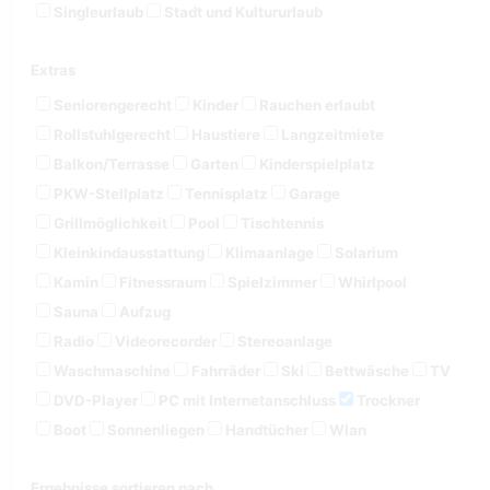
Singleurlaub
Stadt und Kultururlaub
Extras
Seniorengerecht
Kinder
Rauchen erlaubt
Rollstuhlgerecht
Haustiere
Langzeitmiete
Balkon/Terrasse
Garten
Kinderspielplatz
PKW-Stellplatz
Tennisplatz
Garage
Grillmöglichkeit
Pool
Tischtennis
Kleinkindausstattung
Klimaanlage
Solarium
Kamin
Fitnessraum
Spielzimmer
Whirlpool
Sauna
Aufzug
Radio
Videorecorder
Stereoanlage
Waschmaschine
Fahrräder
Ski
Bettwäsche
TV
DVD-Player
PC mit Internetanschluss
Trockner
Boot
Sonnenliegen
Handtücher
Wlan
Ergebnisse sortieren nach