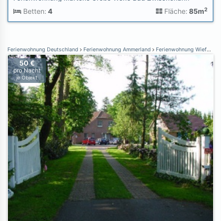
2
Betten:
4
Fläche:
85m
Ferienwohnung Deutschland
Ferienwohnung Ammerland
Ferienwohnung Wiefelstede
50 €
pro Nacht
je Objekt