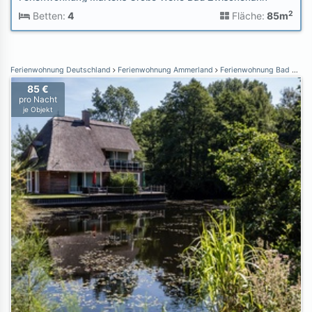
2
Betten:
4
Fläche:
85m
Ferienwohnung Deutschland
Ferienwohnung Ammerland
Ferienwohnung Bad Zwischenahn
85 €
pro Nacht
je Objekt