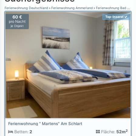
Ferienwohnung Deutschland
Ferienwohnung Ammerland
Ferienwohnung Bad Zwischenahn
60 €
Top-Inserat
pro Nacht
je Objekt
Ferienwohnung " Martens" Am Schlart
2
Betten:
2
Fläche:
52m