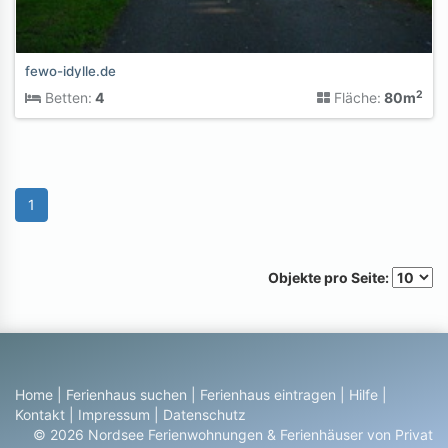
fewo-idylle.de
2
Betten:
4
Fläche:
80m
1
Objekte pro Seite:
Home
|
Ferienhaus suchen
|
Ferienhaus eintragen
|
Hilfe
|
Kontakt
|
Impressum
|
Datenschutz
© 2026 Nordsee Ferienwohnungen & Ferienhäuser von Privat