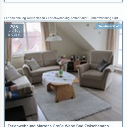
Ferienwohnung Deutschland
Ferienwohnung Ammerland
Ferienwohnung Bad Zwischenahn
70 €
Top-Inserat
pro Tag
je Objekt
Ferienwohnung Martens Große Wehe Bad Zwischenahn