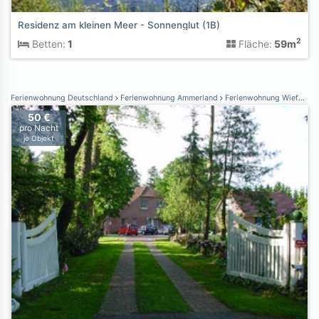
Residenz am kleinen Meer - Sonnenglut (1B)
2
Betten:
1
Fläche:
59m
Ferienwohnung Deutschland
Ferienwohnung Ammerland
Ferienwohnung Wiefelstede
50 €
pro Nacht
je Objekt