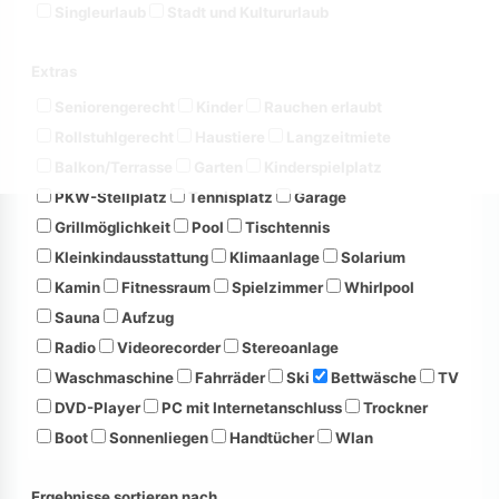
Singleurlaub
Stadt und Kultururlaub
Extras
Seniorengerecht
Kinder
Rauchen erlaubt
Rollstuhlgerecht
Haustiere
Langzeitmiete
Balkon/Terrasse
Garten
Kinderspielplatz
PKW-Stellplatz
Tennisplatz
Garage
Grillmöglichkeit
Pool
Tischtennis
Kleinkindausstattung
Klimaanlage
Solarium
Kamin
Fitnessraum
Spielzimmer
Whirlpool
Sauna
Aufzug
Radio
Videorecorder
Stereoanlage
Waschmaschine
Fahrräder
Ski
Bettwäsche
TV
DVD-Player
PC mit Internetanschluss
Trockner
Boot
Sonnenliegen
Handtücher
Wlan
Ergebnisse sortieren nach