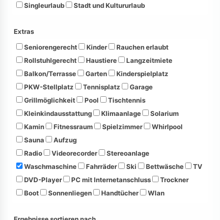
Singleurlaub
Stadt und Kultururlaub
Extras
Seniorengerecht
Kinder
Rauchen erlaubt
Rollstuhlgerecht
Haustiere
Langzeitmiete
Balkon/Terrasse
Garten
Kinderspielplatz
PKW-Stellplatz
Tennisplatz
Garage
Grillmöglichkeit
Pool
Tischtennis
Kleinkindausstattung
Klimaanlage
Solarium
Kamin
Fitnessraum
Spielzimmer
Whirlpool
Sauna
Aufzug
Radio
Videorecorder
Stereoanlage
Waschmaschine
Fahrräder
Ski
Bettwäsche
TV
DVD-Player
PC mit Internetanschluss
Trockner
Boot
Sonnenliegen
Handtücher
Wlan
Ergebnisse sortieren nach