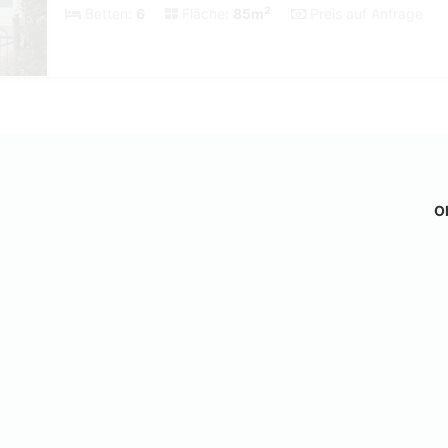
2
Betten:
6
Fläche:
85m
Preis auf Anfrage
Ob