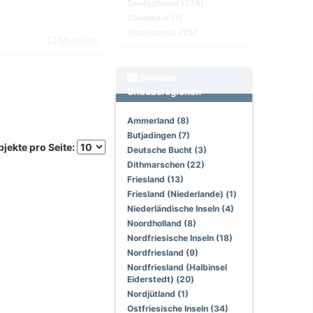
Deutschland (279)
Dänemark (1)
Niederlande (35)
Merkliste
Beliebte
Urlaubsregionen
Ammerland (8)
Butjadingen (7)
jekte pro Seite:
Deutsche Bucht (3)
Dithmarschen (22)
Friesland (13)
Friesland (Niederlande) (1)
Niederländische Inseln (4)
Noordholland (8)
Nordfriesische Inseln (18)
Nordfriesland (9)
Nordfriesland (Halbinsel
Eiderstedt) (20)
Nordjütland (1)
Ostfriesische Inseln (34)