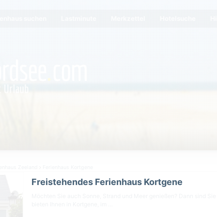
ienhaus suchen
Lastminute
Merkzettel
Hotelsuche
Hi
enhaus Zeeland
Ferienhaus Kortgene
Freistehendes Ferienhaus Kortgene
Möchten Sie auch Sonne, Strand und Meer genießen? Dann sind Sie h
bieten Ihnen in Kortgene, im …