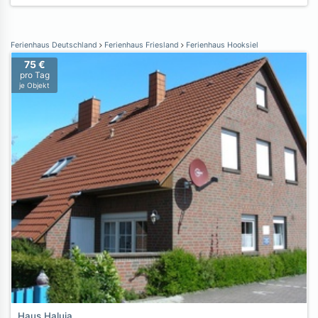
Ferienhaus Deutschland
Ferienhaus Friesland
Ferienhaus Hooksiel
75 €
pro Tag
je Objekt
Haus Haluja