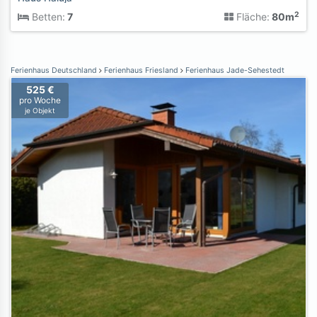
2
Betten:
7
Fläche:
80m
Ferienhaus Deutschland
Ferienhaus Friesland
Ferienhaus Jade-Sehestedt
525 €
pro Woche
je Objekt