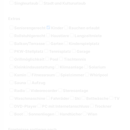
Singleurlaub
Stadt und Kultururlaub
Extras
Seniorengerecht
Kinder
Rauchen erlaubt
Rollstuhlgerecht
Haustiere
Langzeitmiete
Balkon/Terrasse
Garten
Kinderspielplatz
PKW-Stellplatz
Tennisplatz
Garage
Grillmöglichkeit
Pool
Tischtennis
Kleinkindausstattung
Klimaanlage
Solarium
Kamin
Fitnessraum
Spielzimmer
Whirlpool
Sauna
Aufzug
Radio
Videorecorder
Stereoanlage
Waschmaschine
Fahrräder
Ski
Bettwäsche
TV
DVD-Player
PC mit Internetanschluss
Trockner
Boot
Sonnenliegen
Handtücher
Wlan
Ergebnisse sortieren nach