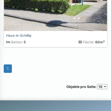
Haus-in-Schillig
2
Betten:
5
Fläche:
60m
1
Objekte pro Seite: