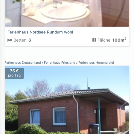
Ferienhaus Nordsee Rundum wohl
2
Betten:
6
Fläche:
100m
Ferienhaus Deutschland
Ferienhaus Friesland
Ferienhaus Horumersiel
75 €
pro Tag