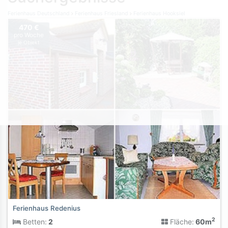
Ferienhaus Deutschland
Ferienhaus Friesland
Ferienhaus Hooksiel
470 €
pro Woche
je Objekt
Ferienhaus Redenius
2
Betten:
2
Fläche:
60m