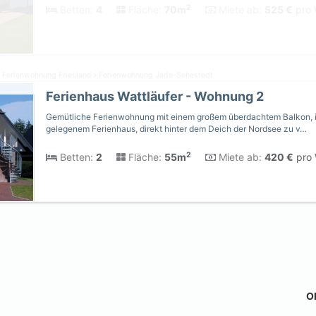
2
Betten:
4
Fläche:
70m
Miete ab:
525 €
pro 
Ferienwohnung Friesland
Ferienwohnung Jade-Sehestedt
Ferienhaus Wattläufer - Wohnung 2
Gemütliche Ferienwohnung mit einem großem überdachtem Balkon, i
gelegenem Ferienhaus, direkt hinter dem Deich der Nordsee zu v…
2
Betten:
2
Fläche:
55m
Miete ab:
420 €
pro 
Ob