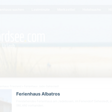
ienhaus suchen
Lastminute
Merkzettel
Hotelsuche
Hi
ienhaus Friesland
Ferienhaus Jade-Sehestedt
Ferienhaus Albatros
Freistehendes Ferienhaus am Jadebusen, im Feriendorf Sehestedt, zu
(WLAN) vorhanden.