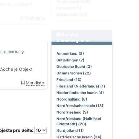
Deutschland (280)
Woche je Objekt
Dänemark (1)
Niederlande (35)
Merkliste
Beliebte
Urlaubsregionen
n einem ruhig
Ammerland (8)
Butjadingen (7)
Deutsche Bucht (3)
Woche je Objekt
Dithmarschen (22)
Friesland (13)
Merkliste
Friesland (Niederlande) (1)
Niederländische Inseln (4)
Noordholland (8)
Nordfriesische Inseln (18)
Nordfriesland (9)
Nordfriesland (Halbinsel
Eiderstedt) (20)
jekte pro Seite:
Nordjütland (1)
Ostfriesische Inseln (34)