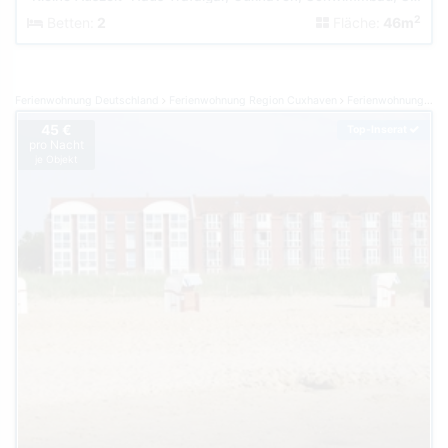
2
Betten:
2
Fläche:
46m
Ferienwohnung Deutschland
Ferienwohnung Region Cuxhaven
Ferienwohnung Cuxhaven-Sahlenburg
45 €
Top-Inserat
pro Nacht
je Objekt