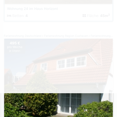
Wohnung 24 im Haus Horizont
2
Betten:
4
Fläche:
45m
Ferienwohnung Deutschland
Ferienwohnung Region Cuxhaven
Ferienwohnung Dorum-Neufeld
495 €
pro Woche
je Objekt