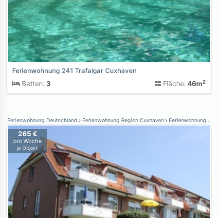
Ferienwohnung 241 Trafalgar Cuxhaven
2
Betten:
3
Fläche:
46m
Ferienwohnung Deutschland
Ferienwohnung Region Cuxhaven
Ferienwohnung Dorum-Neufeld
265 €
pro Woche
je Objekt