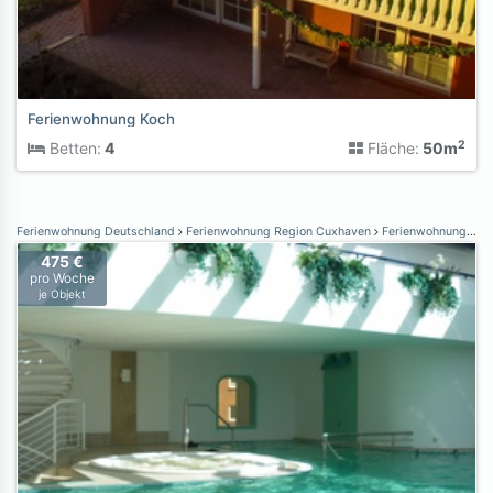
Ferienwohnung Koch
2
Betten:
4
Fläche:
50m
Ferienwohnung Deutschland
Ferienwohnung Region Cuxhaven
Ferienwohnung Cuxhaven
475 €
pro Woche
je Objekt