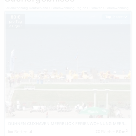
Ferienwohnung Deutschland
Ferienwohnung Region Cuxhaven
Ferienwohnung Cuxhaven
80 €
Top-Inserat
pro Tag
je Objekt
DUHNEN CUXHAVEN MEERBLICK FERIENWOHNUNG MEERKIEKER AM STRAND
2
Betten:
4
Fläche:
50m