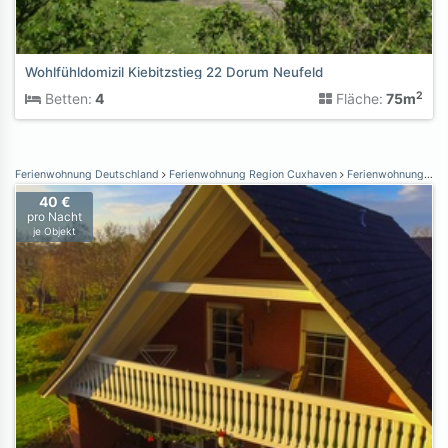
Wohlfühldomizil Kiebitzstieg 22 Dorum Neufeld
2
Betten:
4
Fläche:
75m
Ferienwohnung Deutschland
Ferienwohnung Region Cuxhaven
Ferienwohnung Otterndorf
40 €
pro Nacht
je Objekt