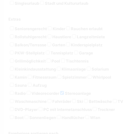
Singleurlaub
Stadt und Kultururlaub
Extras
Seniorengerecht
Kinder
Rauchen erlaubt
Rollstuhlgerecht
Haustiere
Langzeitmiete
Balkon/Terrasse
Garten
Kinderspielplatz
PKW-Stellplatz
Tennisplatz
Garage
Grillmöglichkeit
Pool
Tischtennis
Kleinkindausstattung
Klimaanlage
Solarium
Kamin
Fitnessraum
Spielzimmer
Whirlpool
Sauna
Aufzug
Radio
Videorecorder
Stereoanlage
Waschmaschine
Fahrräder
Ski
Bettwäsche
TV
DVD-Player
PC mit Internetanschluss
Trockner
Boot
Sonnenliegen
Handtücher
Wlan
Ergebnisse sortieren nach