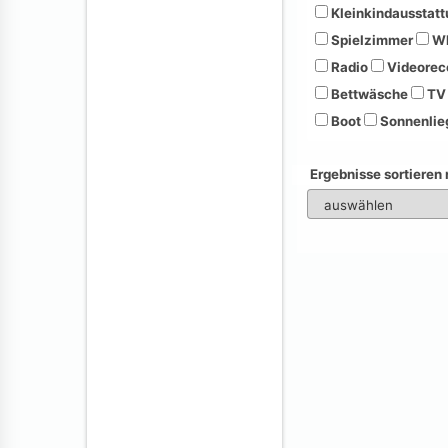
Kleinkindausstatt
Spielzimmer
Wh
Radio
Videorec
Bettwäsche
TV
Boot
Sonnenlie
Ergebnisse sortieren