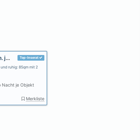
Ferienapartments Borkum 85 qm und 100qm. je 2 Schlafzimmern
Top-Inserat
 und ruhig: 85qm mit 2
 Nacht je Objekt
Merkliste