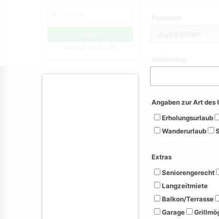
Personen
Passwort vergessen?
Anreisetag
Angaben zur Art des 
Erholungsurlaub
Wanderurlaub
S
Extras
Seniorengerecht
Langzeitmiete
Balkon/Terrasse
Garage
Grillmög