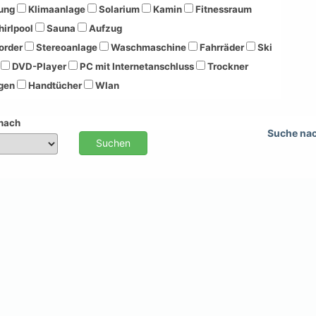
ung
Klimaanlage
Solarium
Kamin
Fitnessraum
irlpool
Sauna
Aufzug
order
Stereoanlage
Waschmaschine
Fahrräder
Ski
DVD-Player
PC mit Internetanschluss
Trockner
gen
Handtücher
Wlan
 nach
Suche na
Suchen