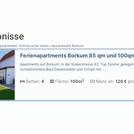
nisse
partement Ostfriesische Inseln
Appartement Borkum
Apartments auf Borkum: in der Süderstrasse 42, Top Zentral gelegen
Schlafzimmern/Bad Gästetoilette und 100qm mit …
2
Betten:
4
Fläche:
100m
Miete ab:
129 €
pro