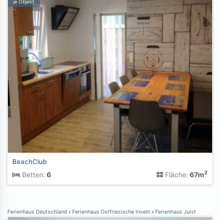
je Objekt
BeachClub
2
Betten:
6
Fläche:
67m
Ferienhaus Deutschland
Ferienhaus Ostfriesische Inseln
Ferienhaus Juist