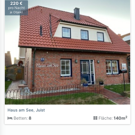
220 €
pro Nacht
je Objekt
Haus am See, Juist
2
Betten:
8
Fläche:
140m