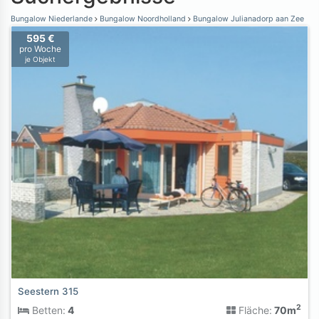
Bungalow Niederlande
Bungalow Noordholland
Bungalow Julianadorp aan Zee
595 €
pro Woche
je Objekt
Seestern 315
2
Betten:
4
Fläche:
70m