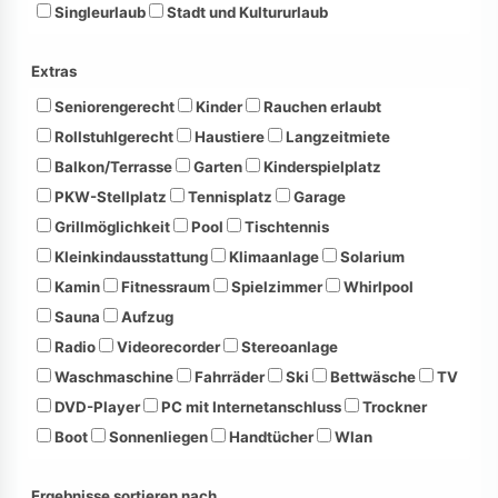
Singleurlaub
Stadt und Kultururlaub
Extras
Seniorengerecht
Kinder
Rauchen erlaubt
Rollstuhlgerecht
Haustiere
Langzeitmiete
Balkon/Terrasse
Garten
Kinderspielplatz
PKW-Stellplatz
Tennisplatz
Garage
Grillmöglichkeit
Pool
Tischtennis
Kleinkindausstattung
Klimaanlage
Solarium
Kamin
Fitnessraum
Spielzimmer
Whirlpool
Sauna
Aufzug
Radio
Videorecorder
Stereoanlage
Waschmaschine
Fahrräder
Ski
Bettwäsche
TV
DVD-Player
PC mit Internetanschluss
Trockner
Boot
Sonnenliegen
Handtücher
Wlan
Ergebnisse sortieren nach