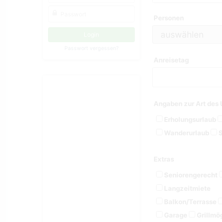
Personen
Passwort vergessen?
Anreisetag
Angaben zur Art des 
Erholungsurlaub
Wanderurlaub
S
Extras
Seniorengerecht
Langzeitmiete
Balkon/Terrasse
Garage
Grillmög