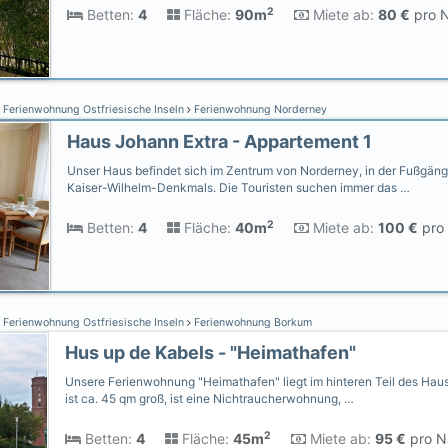
2
Betten:
4
Fläche:
90m
Miete ab:
80 €
pro N
Ferienwohnung Ostfriesische Inseln
Ferienwohnung Norderney
Haus Johann Extra - Appartement 1
Unser Haus befindet sich im Zentrum von Norderney, in der Fußgän
Kaiser-Wilhelm-Denkmals. Die Touristen suchen immer das …
2
Betten:
4
Fläche:
40m
Miete ab:
100 €
pro 
Ferienwohnung Ostfriesische Inseln
Ferienwohnung Borkum
Hus up de Kabels - "Heimathafen"
Unsere Ferienwohnung "Heimathafen" liegt im hinteren Teil des Hau
ist ca. 45 qm groß, ist eine Nichtraucherwohnung, …
2
Betten:
4
Fläche:
45m
Miete ab:
95 €
pro Na