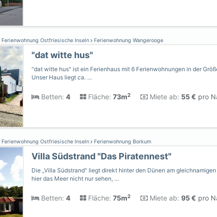
Ferienwohnung Ostfriesische Inseln
Ferienwohnung Wangerooge
"dat witte hus"
"dat witte hus" ist ein Ferienhaus mit 6 Ferienwohnungen in der Grö
Unser Haus liegt ca. …
2
Betten:
4
Fläche:
73m
Miete ab:
55 €
pro Na
Ferienwohnung Ostfriesische Inseln
Ferienwohnung Borkum
Villa Südstrand "Das Piratennest"
Die „Villa Südstrand” liegt direkt hinter den Dünen am gleichnamige
hier das Meer nicht nur sehen, …
2
Betten:
4
Fläche:
75m
Miete ab:
95 €
pro Na