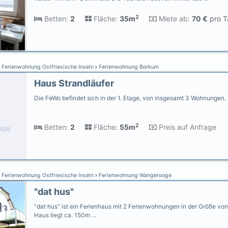
2
Betten:
2
Fläche:
35m
Miete ab:
70 €
pro T
Ferienwohnung Ostfriesische Inseln
Ferienwohnung Borkum
Haus Strandläufer
Die FeWo befindet sich in der 1. Etage, von insgesamt 3 Wohnungen.
2
Betten:
2
Fläche:
55m
Preis auf Anfrage
DEN
Ferienwohnung Ostfriesische Inseln
Ferienwohnung Wangerooge
"dat hus"
"dat hus" ist ein Ferienhaus mit 2 Ferienwohnungen in der Größe vo
Haus liegt ca. 150m …