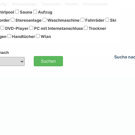
ung
Klimaanlage
Solarium
Kamin
Fitnessraum
irlpool
Sauna
Aufzug
order
Stereoanlage
Waschmaschine
Fahrräder
Ski
DVD-Player
PC mit Internetanschluss
Trockner
gen
Handtücher
Wlan
 nach
Suche na
Suchen