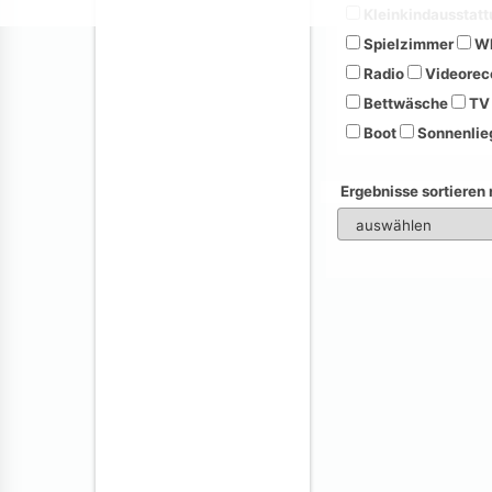
Kleinkindausstatt
Spielzimmer
Wh
Radio
Videorec
Bettwäsche
TV
Boot
Sonnenlie
Ergebnisse sortieren