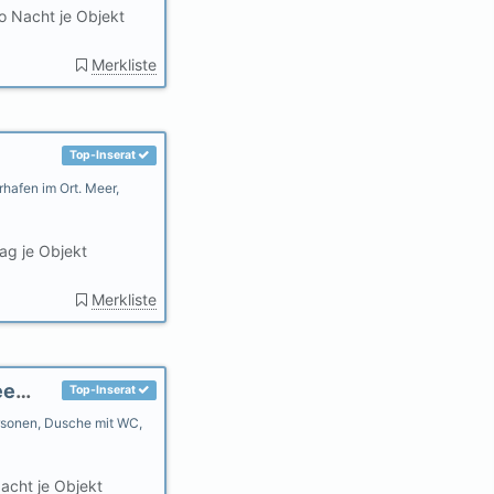
o Nacht je Objekt
Merkliste
Top-Inserat
rhafen im Ort. Meer,
ag je Objekt
Merkliste
Ferienwohnung Stella im "Haus Glück am Geestrand"
Top-Inserat
rsonen, Dusche mit WC,
acht je Objekt