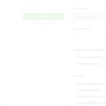
Personen
Passwort vergessen?
Anreisetag
Angaben zur Art des 
Erholungsurlaub
Wanderurlaub
S
Extras
Seniorengerecht
Langzeitmiete
Balkon/Terrasse
Garage
Grillmög