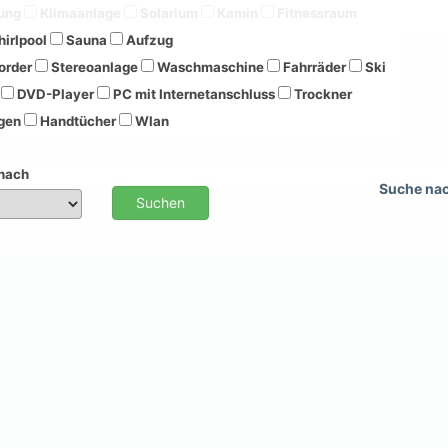
ung
Klimaanlage
Solarium
Kamin
Fitnessraum
irlpool
Sauna
Aufzug
order
Stereoanlage
Waschmaschine
Fahrräder
Ski
DVD-Player
PC mit Internetanschluss
Trockner
gen
Handtücher
Wlan
 nach
Suche na
Suchen