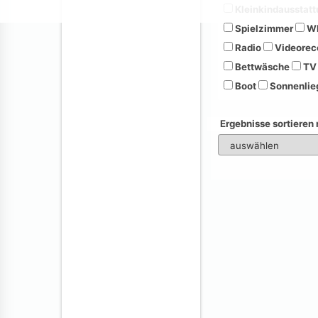
Kleinkindausstatt
Spielzimmer
Wh
Radio
Videorec
Bettwäsche
TV
Boot
Sonnenlie
Ergebnisse sortieren