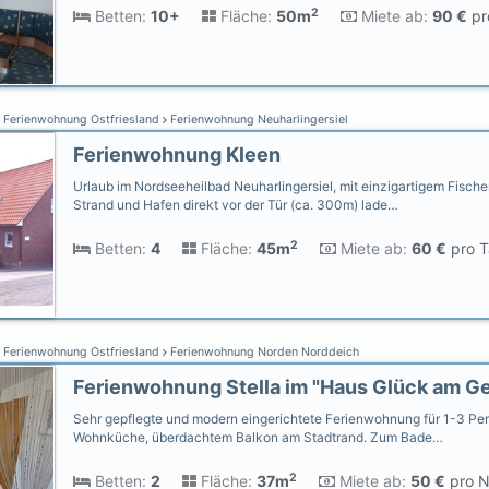
2
Betten:
10+
Fläche:
50m
Miete ab:
90 €
pr
Ferienwohnung Ostfriesland
Ferienwohnung Neuharlingersiel
Ferienwohnung Kleen
Urlaub im Nordseeheilbad Neuharlingersiel, mit einzigartigem Fische
Strand und Hafen direkt vor der Tür (ca. 300m) lade…
2
Betten:
4
Fläche:
45m
Miete ab:
60 €
pro T
Ferienwohnung Ostfriesland
Ferienwohnung Norden Norddeich
Sehr gepflegte und modern eingerichtete Ferienwohnung für 1-3 Pe
Wohnküche, überdachtem Balkon am Stadtrand. Zum Bade…
2
Betten:
2
Fläche:
37m
Miete ab:
50 €
pro N