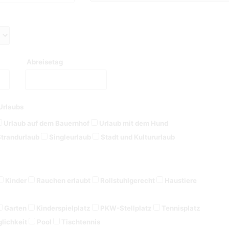
Abreisetag
Urlaubs
Urlaub auf dem Bauernhof
Urlaub mit dem Hund
trandurlaub
Singleurlaub
Stadt und Kultururlaub
Kinder
Rauchen erlaubt
Rollstuhlgerecht
Haustiere
Garten
Kinderspielplatz
PKW-Stellplatz
Tennisplatz
lichkeit
Pool
Tischtennis