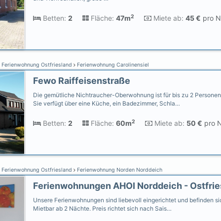
2
Betten:
2
Fläche:
47m
Miete ab:
45 €
pro N
Ferienwohnung Ostfriesland
Ferienwohnung Carolinensiel
Fewo Raiffeisenstraße
Die gemütliche Nichtraucher-Oberwohnung ist für bis zu 2 Personen 
Sie verfügt über eine Küche, ein Badezimmer, Schla…
2
Betten:
2
Fläche:
60m
Miete ab:
50 €
pro N
Ferienwohnung Ostfriesland
Ferienwohnung Norden Norddeich
Unsere Ferienwohnungen sind liebevoll eingerichtet und befinden sic
Mietbar ab 2 Nächte. Preis richtet sich nach Sais…