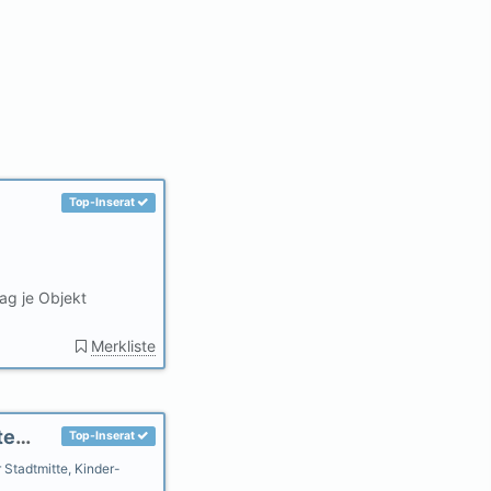
Top-Inserat
ag je Objekt
Merkliste
Landhaus Sonnengarten, WLAN, großer Garten, eig.Parkplatz
Top-Inserat
 Stadtmitte, Kinder-