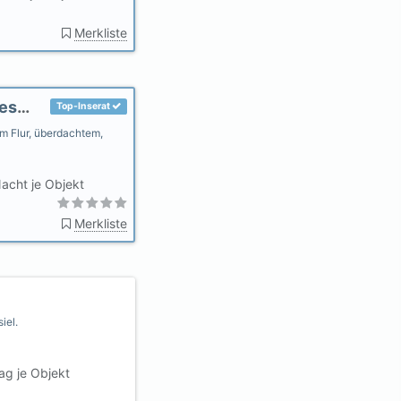
Merkliste
Ferienwohnung Mery im "Haus Glück am Geestrand"
Top-Inserat
m Flur, überdachtem,
acht je Objekt
Merkliste
iel.
ag je Objekt