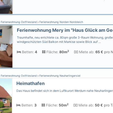
Ferienwohnung Ostfriesland
Ferienwohnung Norden Norddeich
Traumhafte, neu errichtete ca. 80qm große 3-Raum Wohnung, große
windgeschützten Süd Balkon mit Markise sowie Blick auf …
2
Betten:
4
Fläche:
80m
Miete ab:
65 €
pro N
Ferienwohnung Ostfriesland
Ferienwohnung Neuharlingersiel
Heimathafen
Das Haus befindet sich in dem Luftkurort Werdum nahe Neuharlingers
2
Betten:
3
Fläche:
50m
Miete ab:
50 €
pro T