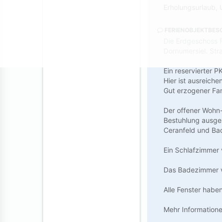
Erholungsurlaub, 
FERIENOBJEKTBES
Die Erdgeschoss F
Dornumersiel. St
Ein reservierter 
Hier ist ausreiche
Gut erzogener Fam
Der offener Wohn-
Bestuhlung ausges
Ceranfeld und Bac
Ein Schlafzimmer 
Das Badezimmer 
Alle Fenster haben
Mehr Information