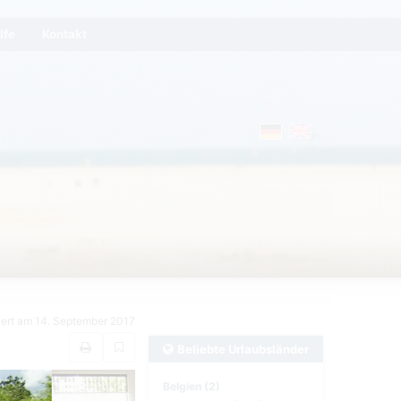
lfe
Kontakt
riert am 14. September 2017
Beliebte Urlaubsländer
Belgien (2)