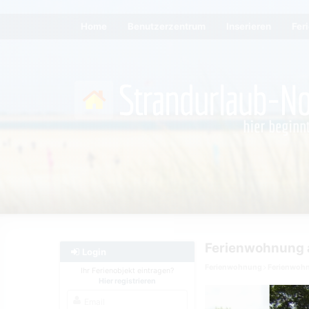
Home
Benutzerzentrum
Inserieren
Fer
Ferienwohnung 
Login
Ferienwohnung
Ferienwoh
Ihr Ferienobjekt eintragen?
Hier registrieren