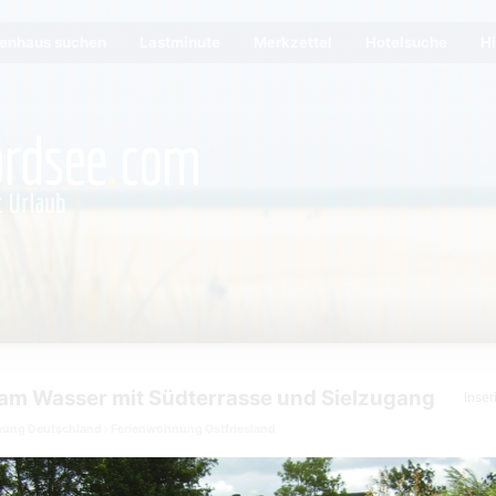
ienhaus suchen
Lastminute
Merkzettel
Hotelsuche
Hi
am Wasser mit Südterrasse und Sielzugang
Inse
nung Deutschland
Ferienwohnung Ostfriesland