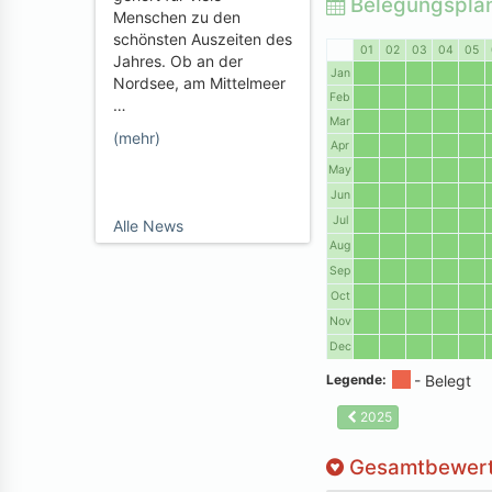
Belegungspla
Menschen zu den
schönsten Auszeiten des
01
02
03
04
05
Jahres. Ob an der
Jan
Nordsee, am Mittelmeer
Feb
…
Mar
(mehr)
Apr
May
Jun
Jul
Alle News
Aug
Sep
Oct
Nov
Dec
Legende:
2025
Gesamtbewer