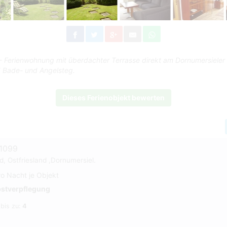
Ferienwohnung mit überdachter Terrasse direkt am Dornumersieler 
 Bade- und Angelsteg.
Dieses Ferienobjekt bewerten
#1099
, Ostfriesland ,Dornumersiel.
ro Nacht je Objekt
bstverpflegung
 bis zu:
4