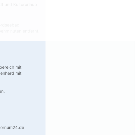
dt und Kultururlaub
Nordseebad
ehminuten entfernt.
bereich mit
tenherd mit
en.
.Dornum24.de