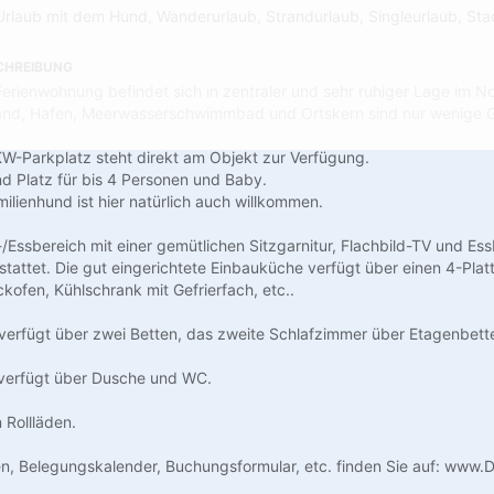
Urlaub mit dem Hund, Wanderurlaub, Strandurlaub, Singleurlaub, Sta
CHREIBUNG
erienwohnung befindet sich in zentraler und sehr ruhiger Lage im 
rand, Hafen, Meerwasserschwimmbad und Ortskern sind nur wenige G
PKW-Parkplatz steht direkt am Objekt zur Verfügung.
nd Platz für bis 4 Personen und Baby.
ilienhund ist hier natürlich auch willkommen.
/Essbereich mit einer gemütlichen Sitzgarnitur, Flachbild-TV und Ess
tattet. Die gut eingerichtete Einbauküche verfügt über einen 4-Plat
kofen, Kühlschrank mit Gefrierfach, etc..
verfügt über zwei Betten, das zweite Schlafzimmer über Etagenbett
verfügt über Dusche und WC.
 Rollläden.
en, Belegungskalender, Buchungsformular, etc. finden Sie auf: www