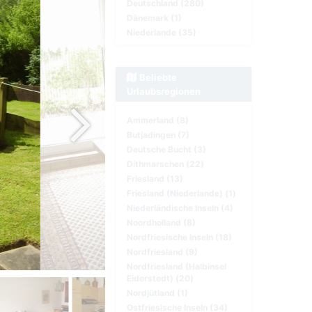
Deutschland (280)
Dänemark (1)
Niederlande (35)
Beliebte
Urlaubsregionen
Ammerland (8)
Butjadingen (7)
Deutsche Bucht (3)
Dithmarschen (22)
Friesland (13)
Friesland (Niederlande) (1)
Niederländische Inseln (4)
Noordholland (8)
Nordfriesische Inseln (18)
Nordfriesland (9)
Nordfriesland (Halbinsel
Eiderstedt) (20)
Nordjütland (1)
Ostfriesische Inseln (34)