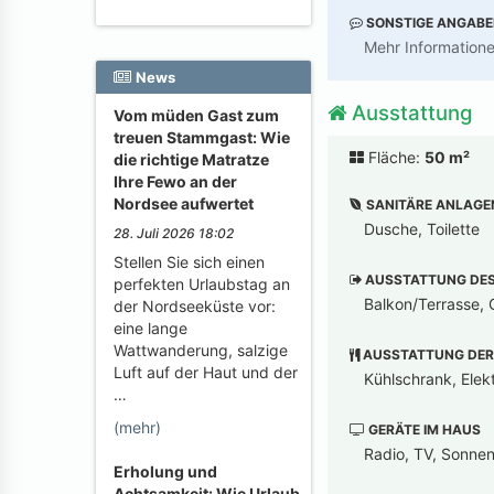
SONSTIGE ANGAB
Mehr Information
News
Ausstattung
Vom müden Gast zum
treuen Stammgast: Wie
Fläche:
50 m²
die richtige Matratze
Ihre Fewo an der
Nordsee aufwertet
SANITÄRE ANLAGE
Dusche, Toilette
28. Juli 2026 18:02
Stellen Sie sich einen
AUSSTATTUNG DES 
perfekten Urlaubstag an
Balkon/Terrasse, G
der Nordseeküste vor:
eine lange
Wattwanderung, salzige
AUSSTATTUNG DER
Luft auf der Haut und der
Kühlschrank, Elek
…
(mehr)
GERÄTE IM HAUS
Radio, TV, Sonnen
Erholung und
Achtsamkeit: Wie Urlaub