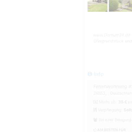
www.Dornum24.de - 
Ufergrundstück und
Info
Ferienwohnung 
26553, , Deutschland
Miete ab:
35 €
p
Verpflegung:
Sel
Bei einer Belegung
AM BESTEN FÜR