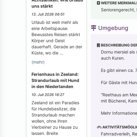
WEITERE MERKMAL
uns stärkt
Seniorengerecht, 
13. Juli 2026 06:51
Urlaub ist weit mehr als
Umgebung
eine Arbeitspause.
Bewusstes Reisen stärkt
Körper und Geist
BESCHREIBUNG DE
dauerhaft. Gerade an der
Dornu mersiel als
Küste, wo die …
auch Kuren.
(mehr)
Es gibt einen ca.
Ferienhaus in Zeeland:
Strandurlaub mit Hund
Für Gäste mit Hu
in den Niederlanden
“Reethaus am Meer
10. Juli 2026 18:27
mit Bücherei, Kam
Zeeland ist ein Paradies
für Hundebesitzer, die
Mehr Information
Strandurlaub machen
wollen, ohne ihren
Vierbeiner zu Hause zu
AKTIVITÄTSMÖGLI
lassen. Breite
Fahrradverleih, Re