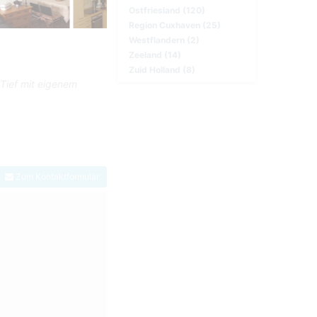
Ostfriesland (120)
Region Cuxhaven (25)
Westflandern (2)
Zeeland (14)
Zuid Holland (8)
Tief mit eigenem
Zum Kontaktformular