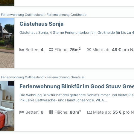
Ferienwohnung Ostfriesland
Ferienwohnung Großheide
Gästehaus Sonja
Gästehaus Sonja, 4 Sterne Ferienunterkunft in Großheide für bis zu 
2
Betten:
4
Fläche:
75m
Miete ab:
48 €
pro Na
Ferienwohnung Ostfriesland
Ferienwohnung Greetsiel
Ferienwohnung Blinkfür im Good Stuuv Gree
Die Wohnung Blinkfür hat drei getrennte Schlafzimmer und bietet Plat
Inklusive Bettwäsche- und Handtuchservice. WLA…
2
Betten:
6
Fläche:
80m
Miete ab:
55 €
pro N