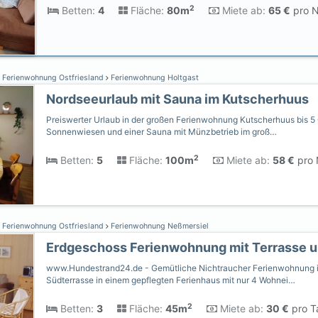
2
Betten:
4
Fläche:
80m
Miete ab:
65 €
pro N
Ferienwohnung Ostfriesland
Ferienwohnung Holtgast
Nordseeurlaub mit Sauna im Kutscherhuus
Preiswerter Urlaub in der großen Ferienwohnung Kutscherhuus bis 5 
Sonnenwiesen und einer Sauna mit Münzbetrieb im groß…
2
Betten:
5
Fläche:
100m
Miete ab:
58 €
pro 
Ferienwohnung Ostfriesland
Ferienwohnung Neßmersiel
Erdgeschoss Ferienwohnung mit Terrasse 
www.Hundestrand24.de - Gemütliche Nichtraucher Ferienwohnung i
Südterrasse in einem gepflegten Ferienhaus mit nur 4 Wohnei…
2
Betten:
3
Fläche:
45m
Miete ab:
30 €
pro T