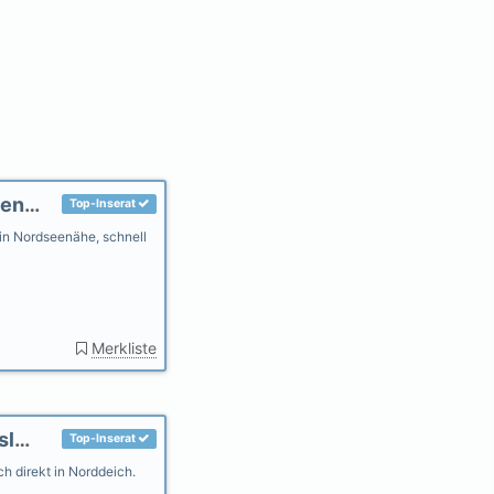
Haus am Fluß, Garten in Ihlow-Riepe Nordseenähe, gerne Hunde
Top-Inserat
n Nordseenähe, schnell
Merkliste
Ferienwohnungen AHOI Norddeich - Ostfriesland
Top-Inserat
h direkt in Norddeich.