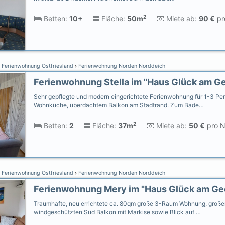
2
Betten:
10+
Fläche:
50m
Miete ab:
90 €
pr
Ferienwohnung Ostfriesland
Ferienwohnung Norden Norddeich
Sehr gepflegte und modern eingerichtete Ferienwohnung für 1-3 Pe
Wohnküche, überdachtem Balkon am Stadtrand. Zum Bade…
2
Betten:
2
Fläche:
37m
Miete ab:
50 €
pro N
Ferienwohnung Ostfriesland
Ferienwohnung Norden Norddeich
Traumhafte, neu errichtete ca. 80qm große 3-Raum Wohnung, große
windgeschützten Süd Balkon mit Markise sowie Blick auf …