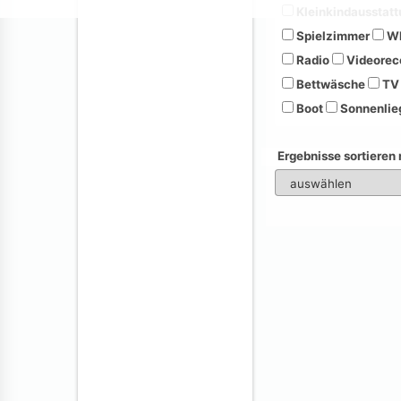
Kleinkindausstatt
Spielzimmer
Wh
Radio
Videorec
Bettwäsche
TV
Boot
Sonnenlie
Ergebnisse sortieren