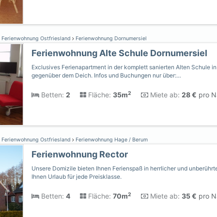
Ferienwohnung Ostfriesland
Ferienwohnung Dornumersiel
Ferienwohnung Alte Schule Dornumersiel
Exclusives Ferienapartment in der komplett sanierten Alten Schule in
gegenüber dem Deich. Infos und Buchungen nur über:…
2
Betten:
2
Fläche:
35m
Miete ab:
28 €
pro Na
Ferienwohnung Ostfriesland
Ferienwohnung Hage / Berum
Ferienwohnung Rector
Unsere Domizile bieten Ihnen Ferienspaß in herrlicher und unberührte
Ihnen Urlaub für jede Preisklasse.
2
Betten:
4
Fläche:
70m
Miete ab:
35 €
pro Na