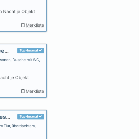
o Nacht je Objekt
Merkliste
Ferienwohnung Stella im "Haus Glück am Geestrand"
Top-Inserat
rsonen, Dusche mit WC,
acht je Objekt
Merkliste
Ferienwohnung Mery im "Haus Glück am Geestrand"
Top-Inserat
m Flur, überdachtem,