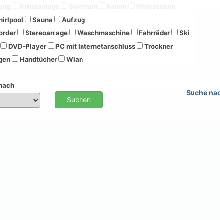
ung
Klimaanlage
Solarium
Kamin
Fitnessraum
irlpool
Sauna
Aufzug
order
Stereoanlage
Waschmaschine
Fahrräder
Ski
DVD-Player
PC mit Internetanschluss
Trockner
gen
Handtücher
Wlan
 nach
Suche na
Suchen