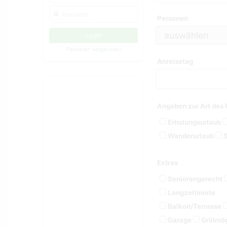
Personen
Passwort vergessen?
Anreisetag
Angaben zur Art des 
Erholungsurlaub
Wanderurlaub
S
Extras
Seniorengerecht
Langzeitmiete
Balkon/Terrasse
Garage
Grillmög