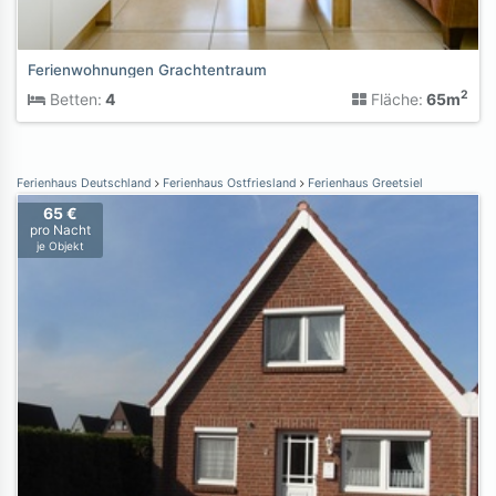
Ferienwohnungen Grachtentraum
2
Betten:
4
Fläche:
65m
Ferienhaus Deutschland
Ferienhaus Ostfriesland
Ferienhaus Greetsiel
65 €
pro Nacht
je Objekt