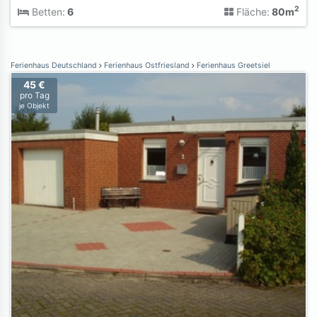
2
Betten:
6
Fläche:
80m
Ferienhaus Deutschland
Ferienhaus Ostfriesland
Ferienhaus Greetsiel
45 €
pro Tag
je Objekt