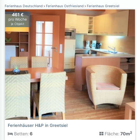
Ferienhaus Deutschland
Ferienhaus Ostfriesland
Ferienhaus Greetsiel
461 €
pro Woche
je Objekt
Ferienhäuser H&P in Greetsiel
2
Betten:
6
Fläche:
70m