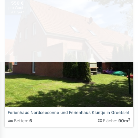
550 €
pro Woche
je Objekt
Ferienhaus Nordseesonne und Ferienhaus Kluntje in Greetsiel
2
Betten:
6
Fläche:
90m