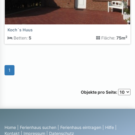
Koch´s Huus
2
Betten:
5
Fläche:
75m
1
Objekte pro Seite:
Home
|
Ferienhaus suchen
|
Ferienhaus eintragen
|
Hilfe
|
Kontakt
|
Impressum
|
Datenschutz