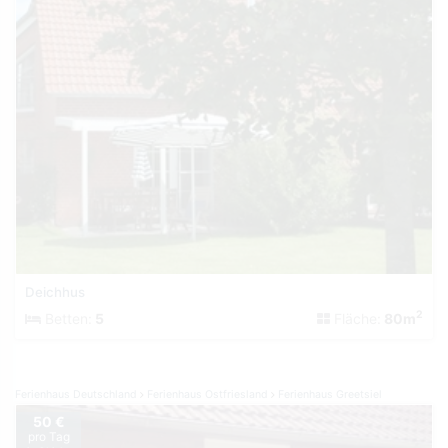
Deichhus
2
Betten:
5
Fläche:
80m
Ferienhaus Deutschland
Ferienhaus Ostfriesland
Ferienhaus Greetsiel
50 €
pro Tag