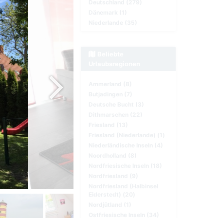
Deutschland (279)
Dänemark (1)
Niederlande (35)
Beliebte
Urlaubsregionen
Ammerland (8)
Butjadingen (7)
Deutsche Bucht (3)
Dithmarschen (22)
Friesland (13)
Friesland (Niederlande) (1)
Niederländische Inseln (4)
Noordholland (8)
Nordfriesische Inseln (18)
Nordfriesland (9)
Nordfriesland (Halbinsel
Eiderstedt) (20)
Nordjütland (1)
Ostfriesische Inseln (34)