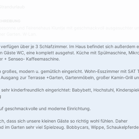
Strandurlaub
CHREIBUNG
eesonne und Feirenehaus Kluntje mit geschmackvoll ausgesuchter u
ner Garten. W-Lan.
verfügen über je 3 Schlafzimmer. Im Haus befindet sich außerdem e
n Gäste WC, eine komplett ausgehst. Küche mit Spülmaschine, Mikro
er + Senseo- Kaffeemaschine.
in großes, modern u. gemütlich eingericht. Wohn-Esszimmer mit SAT 
 Ausgang zur Terrasse +Garten, Gartenmöbeln, großer Kamin-Grill 
t sehr kinderfreundlich eingerichtet: Babybett, Hochstuhl, Kinderspie
g
uf geschmackvolle und moderne Einrichtung.
ch, dass sich unsere kleinen Gäste so richtig wohl fühlen. Daher
nd im Garten sehr viel Spielzeug. Bobbycars, Wippe, Schaukelpferde