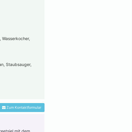
e, Wasserkocher,
an, Staubsauger,
Zum Kontaktformular
reetsiel mit dem