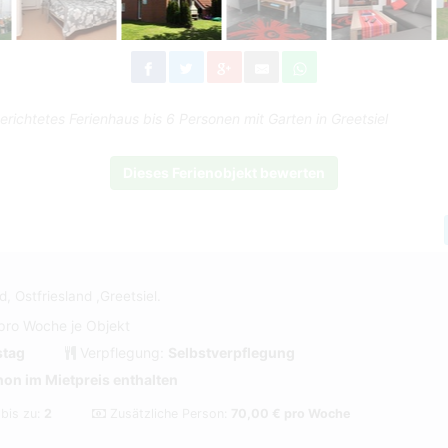
richtetes Ferienhaus bis 6 Personen mit Garten in Greetsiel
Dieses Ferienobjekt bewerten
, Ostfriesland ,Greetsiel.
pro Woche je Objekt
tag
Verpflegung:
Selbstverpflegung
on im Mietpreis enthalten
 bis zu:
2
Zusätzliche Person:
70,00 € pro Woche