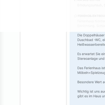
Erholungsurlaub, 
FERIENOBJEKTBES
Ferienhaus Nords
Einrichtung. Schö
Die Doppelhäuser 
Duschbad -WC, ei
Heißwasserbereit
Es erwartet Sie e
Stereoanlage und
Das Ferienhaus is
Möbeln+Spielzeu
Besondere Wert a
Wichtig ist uns au
gibt es im Haus u