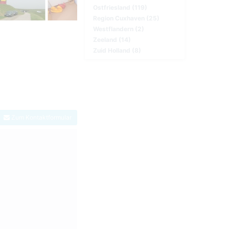
Ostfriesland (119)
Region Cuxhaven (25)
Westflandern (2)
Zeeland (14)
Zuid Holland (8)
Zum Kontaktformular