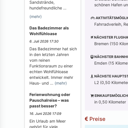
Sandstrände,
schönen Hafen und
hundefreundliche …
(mehr)
AKTIVITÄTSMÖGLI
Fahrradverleih, Re
Das Badezimmer als
Wohlfühloase
NÄCHSTER FLUGHA
6. Juli 2026 17:30
Bremen (150 Kilo
Das Badezimmer hat sich
in den letzten Jahren
NÄCHSTER BAHNH
vom reinen
Emden (15 Kilome
Funktionsraum zu einer
echten Wohlfühloase
NÄCHSTE HAUPTST
entwickelt. Immer mehr
L2 (0,50 Kilomete
Haus- und …
(mehr)
Ferienwohnung oder
EINKAUFSMÖGLICH
Pauschalreise – was
in 0,50 Kilometer
passt besser?
16. Juni 2026 17:09
Preise
Ein Urlaub am Meer
gehört für viele