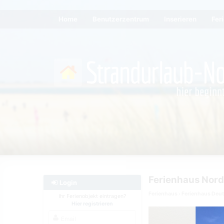
Home
Benutzerzentrum
Inserieren
Fer
Login
Ferienhaus
Ferienhaus Deu
Ihr Ferienobjekt eintragen?
Hier registrieren