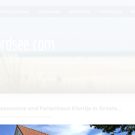
ienhaus suchen
Lastminute
Merkzettel
Hotelsuche
Hi
Ferienhaus Nordseesonne und Ferienhaus Kluntje in Greetsiel
tschland
Ferienhaus Ostfriesland