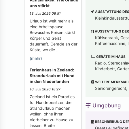
uns stärkt
AUSSTATTUNG DES 
13. Juli 2026 06:51
Kleinkindausstatt
Urlaub ist weit mehr als
eine Arbeitspause.
AUSSTATTUNG DER
Bewusstes Reisen stärkt
Kühlschrank, Gesch
Körper und Geist
Kaffeemaschine, T
dauerhaft. Gerade an der
Küste, wo die …
GERÄTE IM HAUS
(mehr)
Radio, Stereoanla
Kinderbett, Gart
Ferienhaus in Zeeland:
Strandurlaub mit Hund
in den Niederlanden
WEITERE MERKMAL
Seniorengerecht, 
10. Juli 2026 18:27
Zeeland ist ein Paradies
für Hundebesitzer, die
Umgebung
Strandurlaub machen
wollen, ohne ihren
Vierbeiner zu Hause zu
BESCHREIBUNG DE
lassen. Breite
Greetsiel befindet