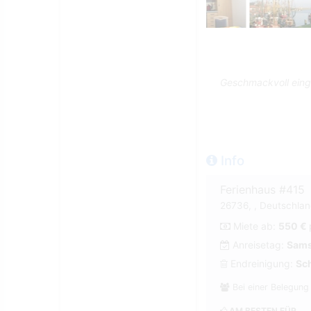
Geschmackvoll einge
Info
Ferienhaus #415
26736, , Deutschland
Miete ab:
550 €
Anreisetag:
Sams
Endreinigung:
Sch
Bei einer Belegung
AM BESTEN FÜR