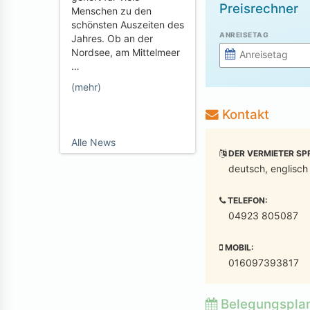
Preisrechner
Menschen zu den
schönsten Auszeiten des
ANREISETAG
Jahres. Ob an der
Nordsee, am Mittelmeer
…
(mehr)
Kontakt
Alle News
DER VERMIETER SP
deutsch, englisch
TELEFON:
04923 805087
MOBIL:
016097393817
Belegungspla