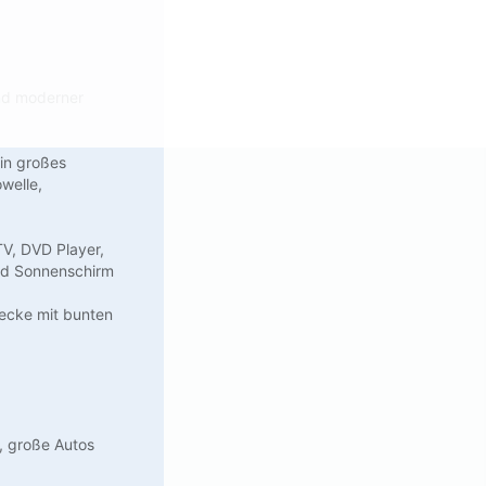
nd moderner
in großes
welle,
TV, DVD Player,
und Sonnenschirm
lecke mit bunten
, große Autos