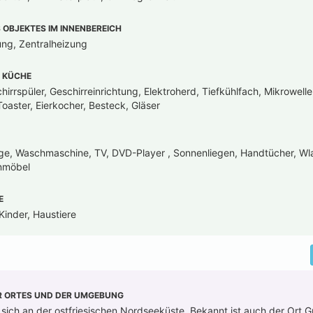
OBJEKTES IM INNENBEREICH
ung, Zentralheizung
 KÜCHE
irrspüler, Geschirreinrichtung, Elektroherd, Tiefkühlfach, Mikrowell
oaster, Eierkocher, Besteck, Gläser
ge, Waschmaschine, TV, DVD-Player , Sonnenliegen, Handtücher, Wl
enmöbel
E
Kinder, Haustiere
R ORTES UND DER UMGEBUNG
 sich an der ostfriesischen Nordseeküste. Bekannt ist auch der Ort G