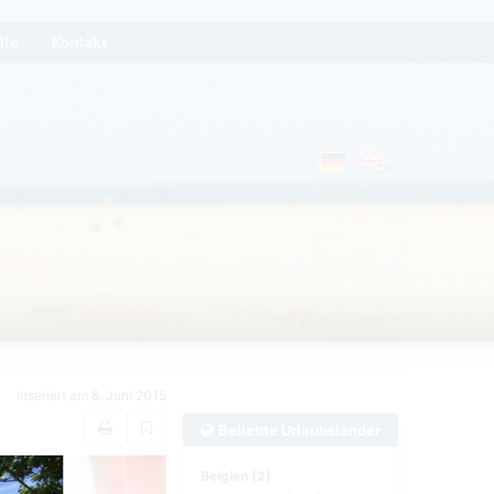
lfe
Kontakt
Inseriert am 8. Juni 2015
Beliebte Urlaubsländer
Belgien (2)