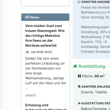
SONSTIGE ANGAB
Preise bei Anreis
Bettwäsche pro Pe
Hund einmalig 30,
News
Vom müden Gast zum
Mietbedingungen
treuen Stammgast: Wie
Anzahlung: 20% d
die richtige Matratze
Restzahlung: 2 W
Ihre Fewo an der
Kaution: 150,- €
Nordsee aufwertet
Anreisetag: Sams
früheste Anreisez
28. Juli 2026 18:02
Stellen Sie sich einen
perfekten Urlaubstag an
Ausstattung
der Nordseeküste vor:
eine lange
Fläche:
90 m²
Wattwanderung, salzige
Luft auf der Haut und der
SANITÄRE ANLAGE
…
Dusche, Toilette
(mehr)
AUSSTATTUNG DES 
Erholung und
Balkon/Terrasse, G
Achtsamkeit: Wie Urlaub