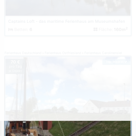
Captains Loft - das maritime Ferienhaus am Museumshafen
2
Betten:
6
Fläche:
160m
Ferienhaus Deutschland
Ferienhaus Ostfriesland
Ferienhaus Carolinensiel
70 €
Top-Inserat
pro Tag
je Objekt