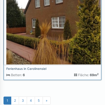
Ferienhaus in Carolinensiel
2
Betten:
6
Fläche:
69m
1
2
3
4
5
»