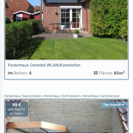
Ferienhaus Ostwind WLAN/Kaminofen
2
Betten:
4
Fläche:
85m
Ferienhaus Deutschland
Ferienhaus Ostfriesland
Ferienhaus Carolinensiel
49 €
Top-Inserat
pro Nacht
je Objekt