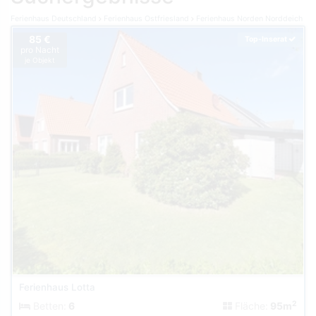
Ferienhaus Deutschland
Ferienhaus Ostfriesland
Ferienhaus Norden Norddeich
85 €
Top-Inserat
pro Nacht
je Objekt
Ferienhaus Lotta
2
Betten:
6
Fläche:
95m