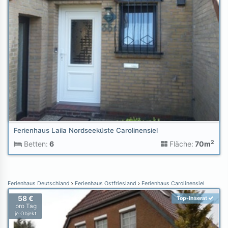
Ferienhaus Laila Nordseeküste Carolinensiel
2
Betten:
6
Fläche:
70m
Ferienhaus Deutschland
Ferienhaus Ostfriesland
Ferienhaus Carolinensiel
58 €
Top-Inserat
pro Tag
je Objekt