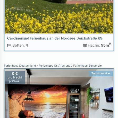
Carolinensiel Ferienhaus an der Nordsee Deichstraße 69
2
Betten:
4
Fläche:
55m
Ferienhaus Deutschland
Ferienhaus Ostfriesland
Ferienhaus Bensersiel
0 €
Top-Inserat
pro Nacht
je Objekt