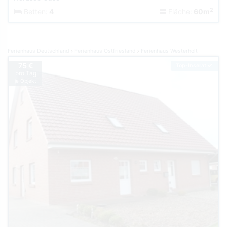
2
Betten:
4
Fläche:
60m
Ferienhaus Deutschland
Ferienhaus Ostfriesland
Ferienhaus Westerholt
75 €
Top-Inserat
pro Tag
je Objekt