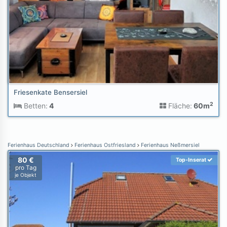
Friesenkate Bensersiel
2
Betten:
4
Fläche:
60m
Ferienhaus Deutschland
Ferienhaus Ostfriesland
Ferienhaus Neßmersiel
80 €
Top-Inserat
pro Tag
je Objekt