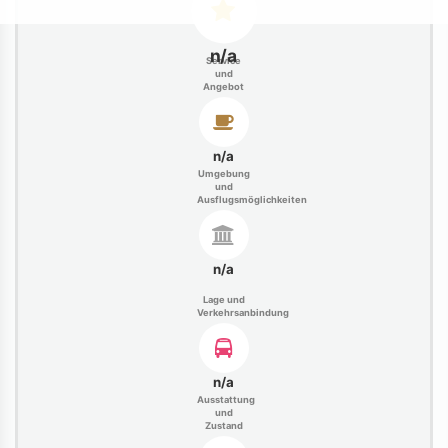
n/a
Service
und
Angebot
n/a
Umgebung
und
Ausflugsmöglichkeiten
n/a
Lage und
Verkehrsanbindung
n/a
Ausstattung
und
Zustand