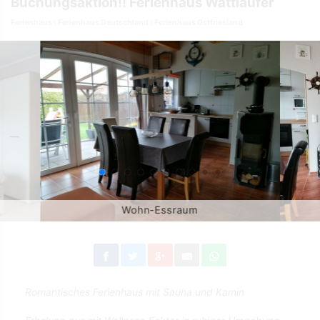
Buchungsaktion!! Ferienhaus Wattläufer
Ferienhaus
Ferienhaus Deutschland
Ferienhaus Ostfriesland
Wohn-Essraum
Romantisches Ferienhaus mit Sauna und Kamin