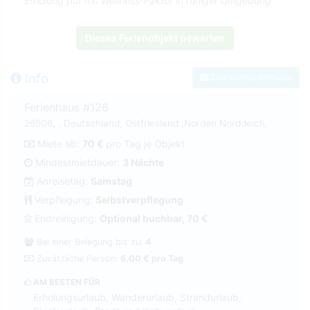
Erholung pur mit Wellness-Faktor in ruhiger Umgebung.
Dieses Ferienobjekt bewerten
Info
Zum Kontaktformular
Ferienhaus #126
26506, , Deutschland, Ostfriesland ,Norden Norddeich.
Miete ab:
70 €
pro Tag je Objekt
Mindestmietdauer:
3 Nächte
Anreisetag:
Samstag
Verpflegung:
Selbstverpflegung
Endreinigung:
Optional buchbar, 70 €
Bei einer Belegung bis zu:
4
Zusätzliche Person:
6,00 € pro Tag
AM BESTEN FÜR
Erholungsurlaub, Wanderurlaub, Strandurlaub,