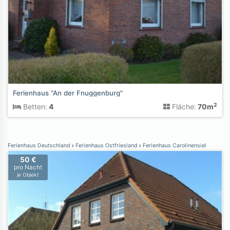
Ferienhaus "An der Fnuggenburg"
2
Betten:
4
Fläche:
70m
Ferienhaus Deutschland
Ferienhaus Ostfriesland
Ferienhaus Carolinensiel
50 €
pro Nacht
je Objekt