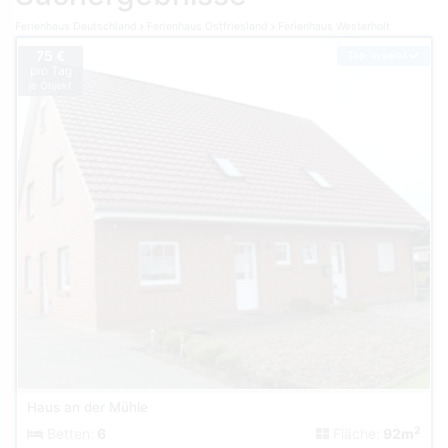
Ferienhaus Deutschland
Ferienhaus Ostfriesland
Ferienhaus Westerholt
75 €
Top-Inserat
pro Tag
je Objekt
Haus an der Mühle
2
Betten:
6
Fläche:
92m