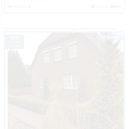
2
Betten:
4
Fläche:
60m
Ferienhaus Deutschland
Ferienhaus Ostfriesland
Ferienhaus Carolinensiel
58 €
Top-Inserat
pro Tag
je Objekt