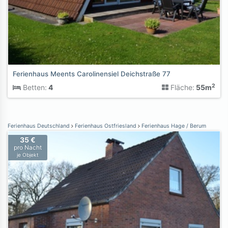
Ferienhaus Meents Carolinensiel Deichstraße 77
2
Betten:
4
Fläche:
55m
Ferienhaus Deutschland
Ferienhaus Ostfriesland
Ferienhaus Hage / Berum
35 €
pro Nacht
je Objekt