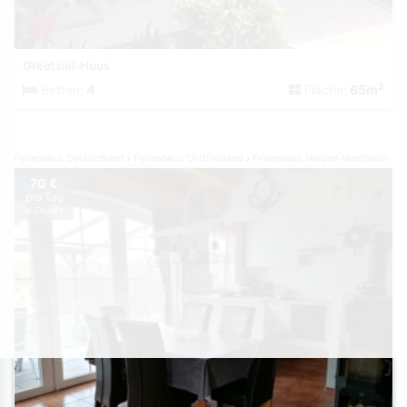
Greetsiel-Huus
2
Betten:
4
Fläche:
65m
Ferienhaus Deutschland
Ferienhaus Ostfriesland
Ferienhaus Norden Norddeich
70 €
pro Tag
je Objekt