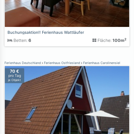
Buchungsaktion!! Ferienhaus Wattläufer
2
Betten:
6
Fläche:
100m
Ferienhaus Deutschland
Ferienhaus Ostfriesland
Ferienhaus Carolinensiel
70 €
pro Tag
je Objekt