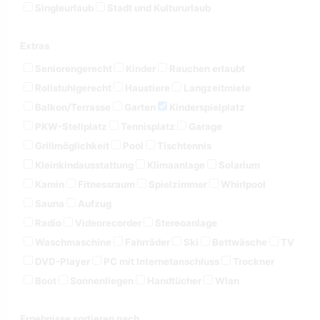
Singleurlaub
Stadt und Kultururlaub
Extras
Seniorengerecht
Kinder
Rauchen erlaubt
Rollstuhlgerecht
Haustiere
Langzeitmiete
Balkon/Terrasse
Garten
Kinderspielplatz
PKW-Stellplatz
Tennisplatz
Garage
Grillmöglichkeit
Pool
Tischtennis
Kleinkindausstattung
Klimaanlage
Solarium
Kamin
Fitnessraum
Spielzimmer
Whirlpool
Sauna
Aufzug
Radio
Videorecorder
Stereoanlage
Waschmaschine
Fahrräder
Ski
Bettwäsche
TV
DVD-Player
PC mit Internetanschluss
Trockner
Boot
Sonnenliegen
Handtücher
Wlan
Ergebnisse sortieren nach