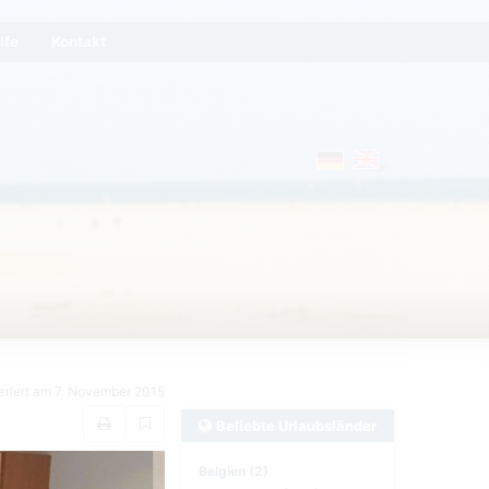
lfe
Kontakt
eriert am 7. November 2015
Beliebte Urlaubsländer
Belgien (2)