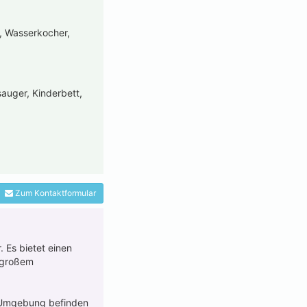
e, Wasserkocher,
auger, Kinderbett,
Zum Kontaktformular
 Es bietet einen
 großem
r Umgebung befinden