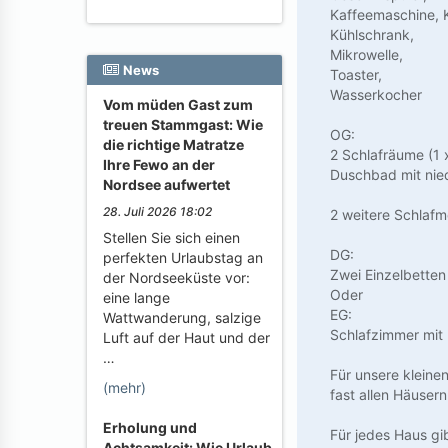
Kaffeemaschine, 
Kühlschrank,
Mikrowelle,
News
Toaster,
Wasserkocher
Vom müden Gast zum
treuen Stammgast: Wie
OG:
die richtige Matratze
2 Schlafräume (1 
Ihre Fewo an der
Duschbad mit nie
Nordsee aufwertet
28. Juli 2026 18:02
2 weitere Schlafm
Stellen Sie sich einen
DG:
perfekten Urlaubstag an
Zwei Einzelbetten
der Nordseeküste vor:
Oder
eine lange
EG:
Wattwanderung, salzige
Schlafzimmer mit 
Luft auf der Haut und der
…
Für unsere kleine
(mehr)
fast allen Häuse
Erholung und
Für jedes Haus gi
Achtsamkeit: Wie Urlaub