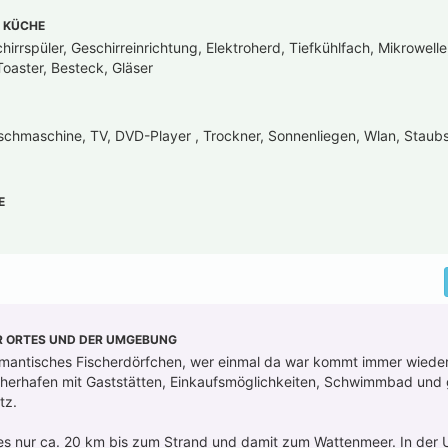
 KÜCHE
irrspüler, Geschirreinrichtung, Elektroherd, Tiefkühlfach, Mikrowell
oaster, Besteck, Gläser
chmaschine, TV, DVD-Player , Trockner, Sonnenliegen, Wlan, Staubs
E
R ORTES UND DER UMGEBUNG
 romantisches Fischerdörfchen, wer einmal da war kommt immer wieder.
cherhafen mit Gaststätten, Einkaufsmöglichkeiten, Schwimmbad und
tz.
d es nur ca. 20 km bis zum Strand und damit zum Wattenmeer. In de