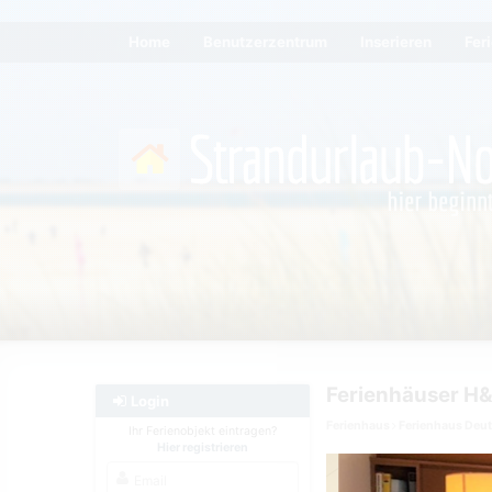
Home
Benutzerzentrum
Inserieren
Fer
Ferienhäuser H&P
Login
Ferienhaus
Ferienhaus Deu
Ihr Ferienobjekt eintragen?
Hier registrieren