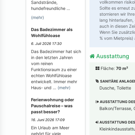
vollkommen risiko
Sandstrände,
Sollte es erneut 
hundefreundliche …
stornieren wir Ihr
(mehr)
lang hinterlaufen,
auch in diesen Zei
Das Badezimmer als
Wenn Sie zusätzli
Wohlfühloase
% vom Mietpreis) 
6. Juli 2026 17:30
Das Badezimmer hat sich
Ausstattung
in den letzten Jahren
vom reinen
Fläche:
70 m²
Funktionsraum zu einer
echten Wohlfühloase
SANITÄRE ANLAGE
entwickelt. Immer mehr
Haus- und …
(mehr)
Dusche, Toilette
Ferienwohnung oder
AUSSTATTUNG DES 
Pauschalreise – was
Balkon/Terrasse, G
passt besser?
16. Juni 2026 17:09
AUSSTATTUNG DES 
Ein Urlaub am Meer
Kleinkindausstatt
gehört für viele