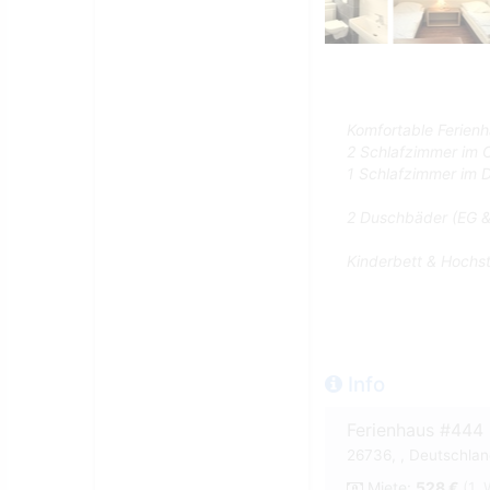
Komfortable Ferienh
2 Schlafzimmer im
1 Schlafzimmer im 
2 Duschbäder (EG & 
Kinderbett & Hochstu
Info
Ferienhaus #444
26736, , Deutschland
Miete:
528 €
(1.