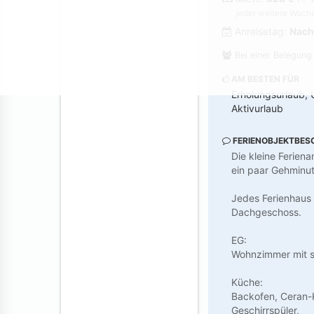
jeder weitere Woch
Anreisetag:
Nach
Bei einer Belegung
AM BESTEN FÜR
Erholungsurlaub, 
Aktivurlaub
FERIENOBJEKTBES
Die kleine Ferien
ein paar Gehminut
Jedes Ferienhaus 
Dachgeschoss.
EG:
Wohnzimmer mit s
Küche:
Backofen, Ceran-
Geschirrspüler,