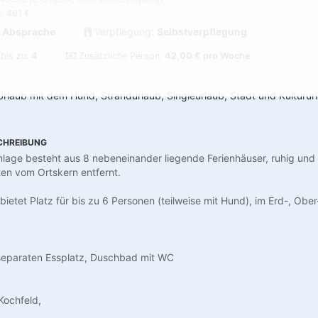
e:
461 €
 Absprache
Verpflegung:
Selbstverpflegung
 bis zu:
4
Zusätzliche Person:
42,00 € pro Woche
Urlaub mit dem Hund, Strandurlaub, Singleurlaub, Stadt und Kulturur
CHREIBUNG
anlage besteht aus 8 nebeneinander liegende Ferienhäuser, ruhig und 
en vom Ortskern entfernt.
bietet Platz für bis zu 6 Personen (teilweise mit Hund), im Erd-, Ob
eparaten Essplatz, Duschbad mit WC
Kochfeld,