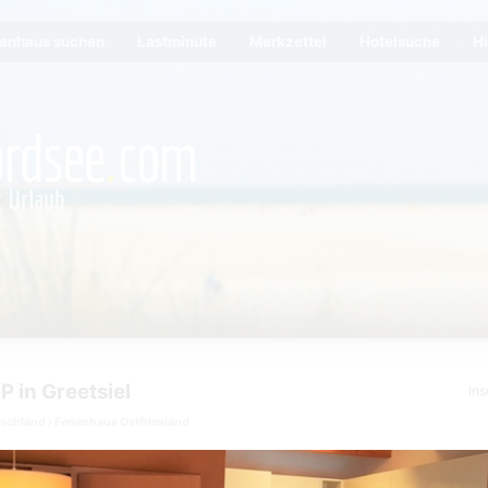
ienhaus suchen
Lastminute
Merkzettel
Hotelsuche
Hi
 in Greetsiel
Ins
tschland
Ferienhaus Ostfriesland