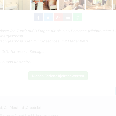
äuser (ca.70m²) auf 3 Etagen für bis zu 6 Personen (Nichtraucher,
 Obergeschoss
Dachgeschoss oder im Erdgeschoss (mit Etagenbett)
OG), Terrasse in Südlage.
hl sind kostenfrei.
Dieses Ferienobjekt bewerten
, Ostfriesland ,Greetsiel.
 Woche je Objekt, inkl. Endreinigung)