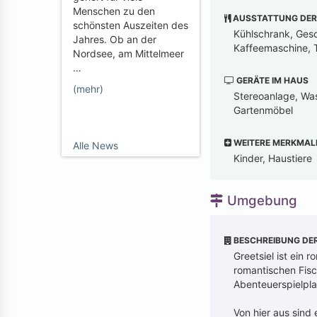
Menschen zu den
AUSSTATTUNG DER
schönsten Auszeiten des
Kühlschrank, Gesch
Jahres. Ob an der
Kaffeemaschine, T
Nordsee, am Mittelmeer
…
GERÄTE IM HAUS
(mehr)
Stereoanlage, Was
Gartenmöbel
WEITERE MERKMAL
Alle News
Kinder, Haustiere
Umgebung
BESCHREIBUNG DE
Greetsiel ist ein
romantischen Fis
Abenteuerspielpla
Von hier aus sin