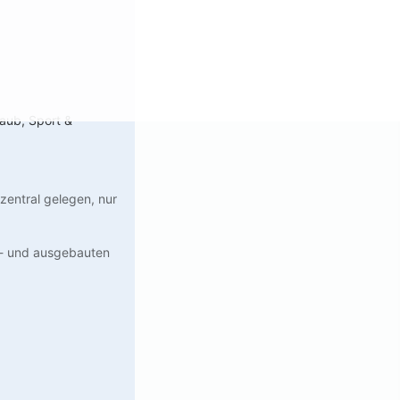
laub, Sport &
zentral gelegen, nur
er- und ausgebauten