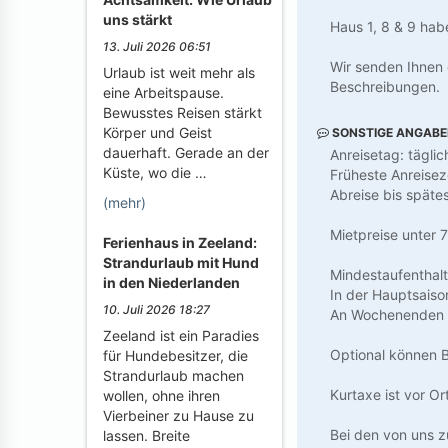
uns stärkt
Haus 1, 8 & 9 hab
13. Juli 2026 06:51
Wir senden Ihnen 
Urlaub ist weit mehr als
Beschreibungen.
eine Arbeitspause.
Bewusstes Reisen stärkt
Körper und Geist
SONSTIGE ANGAB
dauerhaft. Gerade an der
Anreisetag: tägli
Küste, wo die …
Früheste Anreisez
Abreise bis späte
(mehr)
Mietpreise unter 
Ferienhaus in Zeeland:
Strandurlaub mit Hund
Mindestaufenthal
in den Niederlanden
In der Hauptsais
10. Juli 2026 18:27
An Wochenenden i
Zeeland ist ein Paradies
Optional können 
für Hundebesitzer, die
Strandurlaub machen
Kurtaxe ist vor Or
wollen, ohne ihren
Vierbeiner zu Hause zu
Bei den von uns z
lassen. Breite