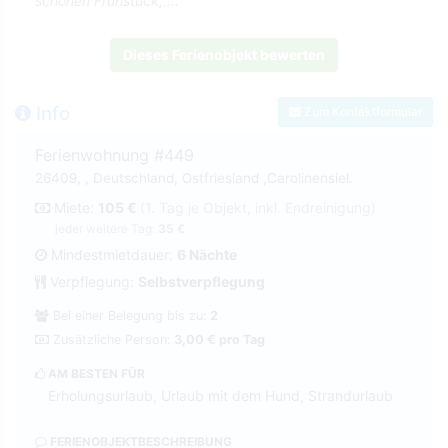
schönen Frühstück,....
Dieses Ferienobjekt bewerten
Info
Zum Kontaktformular
Ferienwohnung #449
26409, , Deutschland, Ostfriesland ,Carolinensiel.
Miete:
105 €
(1. Tag je Objekt, inkl. Endreinigung)
jeder weitere Tag:
35 €
Mindestmietdauer:
6 Nächte
Verpflegung:
Selbstverpflegung
Bei einer Belegung bis zu:
2
Zusätzliche Person:
3,00 € pro Tag
AM BESTEN FÜR
Erholungsurlaub, Urlaub mit dem Hund, Strandurlaub
FERIENOBJEKTBESCHREIBUNG