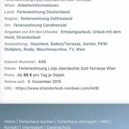
Wlan:
Anbieterinformationen
Land:
Ferienwohnung Deutschland
Region:
Ferienwohnung Ostfriesland
Ort:
Ferienwohnung Carolinensiel
Angaben zur Art des Urlaubs:
Erholungsurlaub
Urlaub mit dem
Hund
Strandurlaub
Ausstattung:
Haustiere
Balkon/Terrasse
Garten
PKW-
Stellplatz
Radio
Waschmaschine
TV
Wlan
Inserat-Nummer:
449
Name:
Ferienwohnung Lütje überdachte Süd-Terrasse Wlan
Preis:
Ab
35 €
pro Tag je Objekt
Online seit:
6. Dezember 2015
URL:
https://www.strandurlaub-nordsee.com/449/
Home
|
Ferienhaus suchen
|
Ferienhaus eintragen
|
Hilfe
|
Kontakt
|
Impressum
|
Datenschutz