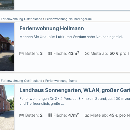
Ferienwohnung Ostfriesland
Ferienwohnung Neuharlingersiel
Ferienwohnung Hollmann
Machen Sie Urlaub im Luftkurort Werdum nahe Neuharlingersiel.
2
Betten:
3
Fläche:
43m
Miete ab:
50 €
pro T
Ferienwohnung Ostfriesland
Ferienwohnung Esens
Ferienwohnungen für 2 - 4 Pers. ca. 3 km zum Strand, ca. 400 m zur
und Tierfreundlich, große …
2
Betten:
2
Fläche:
47m
Miete ab:
45 €
pro N