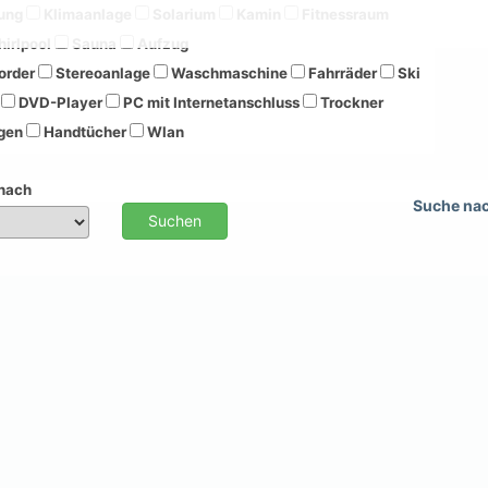
ung
Klimaanlage
Solarium
Kamin
Fitnessraum
irlpool
Sauna
Aufzug
order
Stereoanlage
Waschmaschine
Fahrräder
Ski
DVD-Player
PC mit Internetanschluss
Trockner
gen
Handtücher
Wlan
 nach
Suche na
Suchen