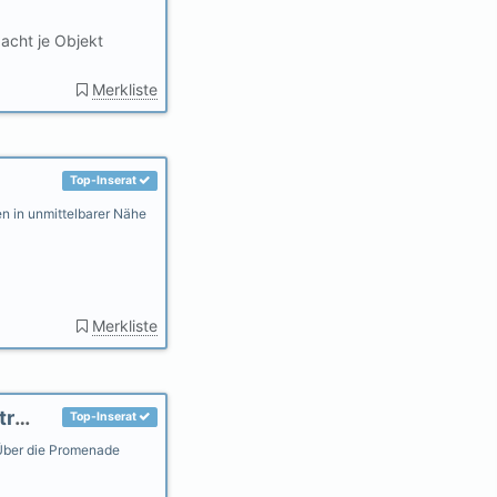
acht je Objekt
Merkliste
Top-Inserat
 in unmittelbarer Nähe
Merkliste
Fewo Deichperle Neuharlingersiel schöne Strandlage
Top-Inserat
Über die Promenade