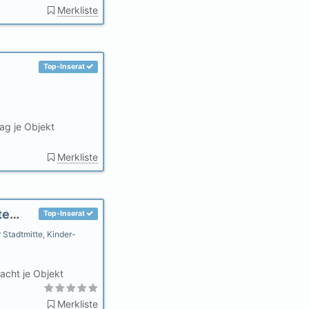
Merkliste
Top-Inserat
ag je Objekt
Merkliste
Landhaus Sonnengarten, WLAN, großer Garten, eig.Parkplatz
Top-Inserat
 Stadtmitte, Kinder-
acht je Objekt
Merkliste