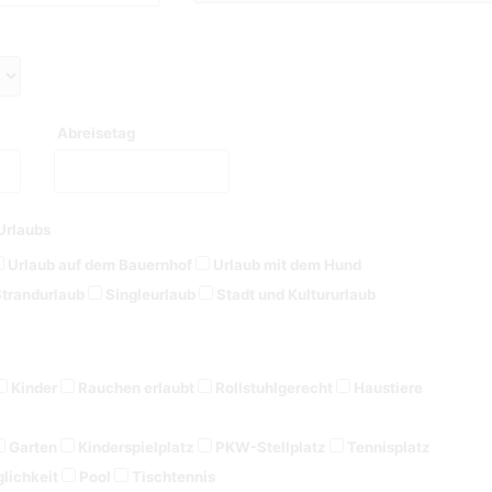
Abreisetag
Urlaubs
Urlaub auf dem Bauernhof
Urlaub mit dem Hund
trandurlaub
Singleurlaub
Stadt und Kultururlaub
Kinder
Rauchen erlaubt
Rollstuhlgerecht
Haustiere
Garten
Kinderspielplatz
PKW-Stellplatz
Tennisplatz
lichkeit
Pool
Tischtennis