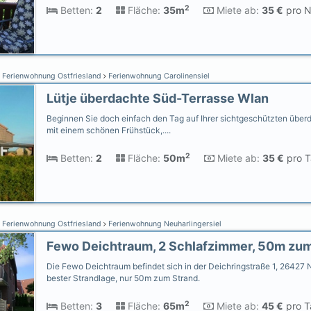
2
Betten:
2
Fläche:
35m
Miete ab:
35 €
pro N
Ferienwohnung Ostfriesland
Ferienwohnung Carolinensiel
Lütje überdachte Süd-Terrasse Wlan
Beginnen Sie doch einfach den Tag auf Ihrer sichtgeschützten übe
mit einem schönen Frühstück,....
2
Betten:
2
Fläche:
50m
Miete ab:
35 €
pro T
Ferienwohnung Ostfriesland
Ferienwohnung Neuharlingersiel
Die Fewo Deichtraum befindet sich in der Deichringstraße 1, 26427 N
bester Strandlage, nur 50m zum Strand.
2
Betten:
3
Fläche:
65m
Miete ab:
45 €
pro T