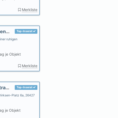
Merkliste
Ferienwohnung Meents Carolinensiel Krabbenpadd 4
Top-Inserat
iner ruhigen
ag je Objekt
Merkliste
Witt Huus II Fewo Hafenzauber 100m zum Strand 50m zum Hafen
Top-Inserat
Dirksen-Platz 6a, 26427
ag je Objekt