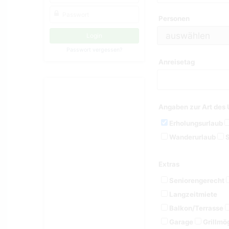
Personen
Passwort vergessen?
Anreisetag
Angaben zur Art des 
Erholungsurlaub
Wanderurlaub
S
Extras
Seniorengerecht
Langzeitmiete
Balkon/Terrasse
Garage
Grillmög