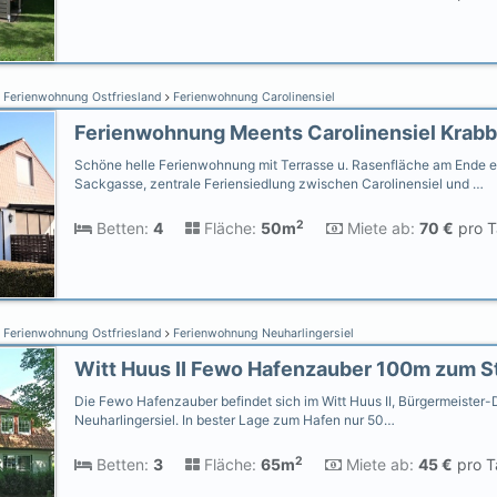
Ferienwohnung Ostfriesland
Ferienwohnung Carolinensiel
Schöne helle Ferienwohnung mit Terrasse u. Rasenfläche am Ende e
Sackgasse, zentrale Feriensiedlung zwischen Carolinensiel und …
2
Betten:
4
Fläche:
50m
Miete ab:
70 €
pro T
Ferienwohnung Ostfriesland
Ferienwohnung Neuharlingersiel
Die Fewo Hafenzauber befindet sich im Witt Huus II, Bürgermeister-
Neuharlingersiel. In bester Lage zum Hafen nur 50…
2
Betten:
3
Fläche:
65m
Miete ab:
45 €
pro T