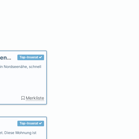
Haus am Fluß, Garten in Ihlow-Riepe Nordseenähe, gerne Hunde
Top-Inserat
n Nordseenähe, schnell
Merkliste
Top-Inserat
et. Diese Wohnung ist