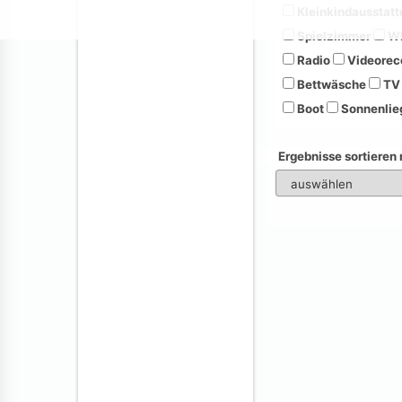
Kleinkindausstatt
Spielzimmer
Wh
Radio
Videorec
Bettwäsche
TV
Boot
Sonnenlie
Ergebnisse sortieren