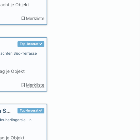
acht je Objekt
Merkliste
Top-Inserat
rdachten Süd-Terrasse
ag je Objekt
Merkliste
Fewo Deichtraum, 2 Schlafzimmer, 50m zum Strand; ebenerdig
Top-Inserat
euharlingersiel. In
ag je Objekt