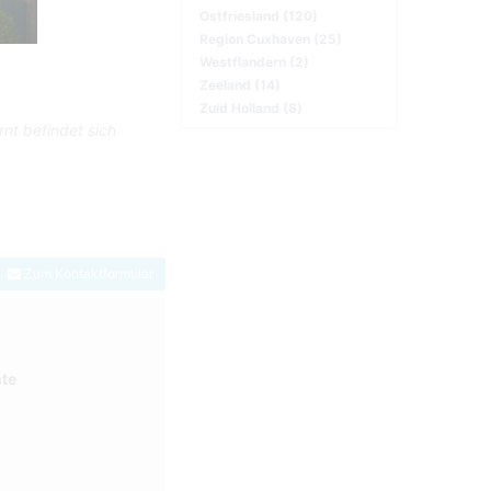
Ostfriesland (120)
Region Cuxhaven (25)
Westflandern (2)
Zeeland (14)
Zuid Holland (8)
nt befindet sich
Zum Kontaktformular
hte