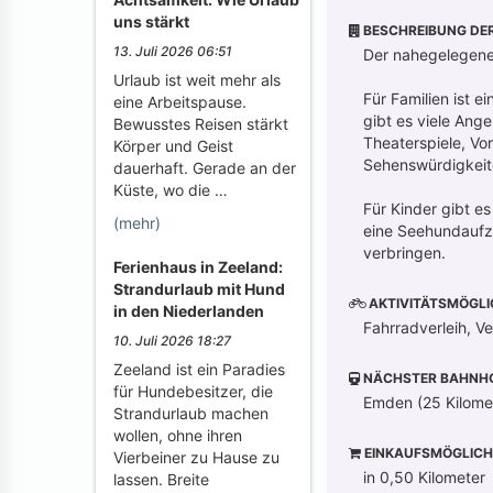
uns stärkt
BESCHREIBUNG DE
13. Juli 2026 06:51
Der nahegelegene
Urlaub ist weit mehr als
Für Familien ist 
eine Arbeitspause.
gibt es viele Ang
Bewusstes Reisen stärkt
Theaterspiele, Vor
Körper und Geist
Sehenswürdigkeit
dauerhaft. Gerade an der
Küste, wo die …
Für Kinder gibt e
(mehr)
eine Seehundaufz
verbringen.
Ferienhaus in Zeeland:
Strandurlaub mit Hund
AKTIVITÄTSMÖGLI
in den Niederlanden
Fahrradverleih, V
10. Juli 2026 18:27
Zeeland ist ein Paradies
NÄCHSTER BAHNH
für Hundebesitzer, die
Emden (25 Kilome
Strandurlaub machen
wollen, ohne ihren
EINKAUFSMÖGLICH
Vierbeiner zu Hause zu
in 0,50 Kilometer
lassen. Breite