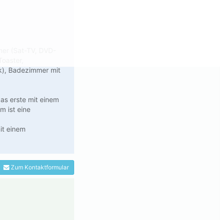
mmer (Sat-TV, DVD-
Toaster,
k), Badezimmer mit
das erste mit einem
m ist eine
it einem
Zum Kontaktformular