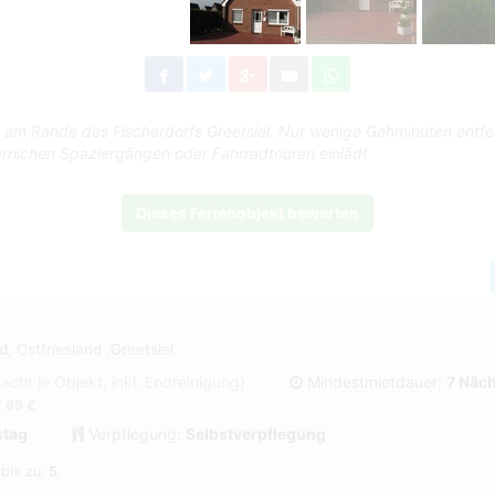
t am Rande des Fischerdorfs Greetsiel. Nur wenige Gehminuten entfer
errlichen Spaziergängen oder Fahrradtouren einlädt
Dieses Ferienobjekt bewerten
0
, Ostfriesland ,Greetsiel.
Nacht je Objekt, inkl. Endreinigung)
Mindestmietdauer:
7 Näc
:
65 €
tag
Verpflegung:
Selbstverpflegung
 bis zu:
5