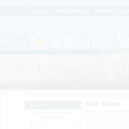
Home
Benutzerzentrum
Inserieren
Fer
Koch´s Huus
Login
Ferienhaus
Ferienhaus Deu
Ihr Ferienobjekt eintragen?
Hier registrieren