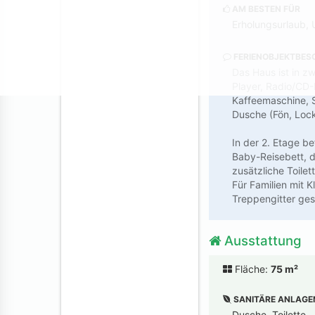
AM BESTEN FÜR
Erholungsurlaub, 
FERIENOBJEKTBES
Das Haus ist in z
Player, Radio/CD-
Kaffeemaschine, 
Dusche (Fön, Lock
In der 2. Etage be
Baby-Reisebett, d
zusätzliche Toile
Für Familien mit 
Treppengitter ges
Ausstattung
Fläche:
75 m²
SANITÄRE ANLAGE
Dusche, Toilette