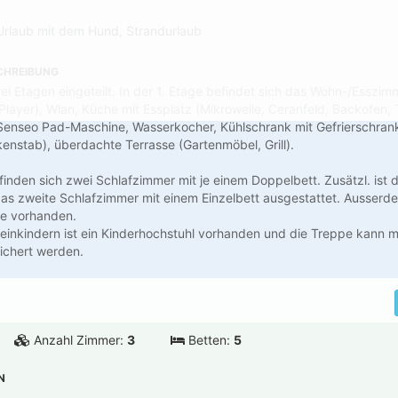
Urlaub mit dem Hund, Strandurlaub
CHREIBUNG
wei Etagen eingeteilt. In der 1. Etage befindet sich das Wohn-/Esszi
Player), Wlan, Küche mit Essplatz (Mikrowelle, Ceranfeld, Backofen, 
Senseo Pad-Maschine, Wasserkocher, Kühlschrank mit Gefrierschran
enstab), überdachte Terrasse (Gartenmöbel, Grill).
finden sich zwei Schlafzimmer mit je einem Doppelbett. Zusätzl. ist 
as zweite Schlafzimmer mit einem Einzelbett ausgestattet. Ausserde
tte vorhanden.
Kleinkindern ist ein Kinderhochstuhl vorhanden und die Treppe kann m
ichert werden.
Anzahl Zimmer:
3
Betten:
5
N