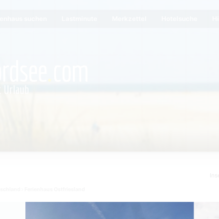
ienhaus suchen
Lastminute
Merkzettel
Hotelsuche
Hi
Ins
tschland
Ferienhaus Ostfriesland