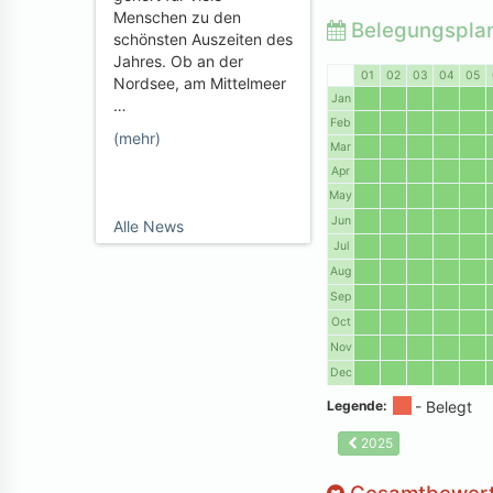
Menschen zu den
Belegungspla
schönsten Auszeiten des
Jahres. Ob an der
01
02
03
04
05
Nordsee, am Mittelmeer
Jan
…
Feb
(mehr)
Mar
Apr
May
Jun
Alle News
Jul
Aug
Sep
Oct
Nov
Dec
Legende:
2025