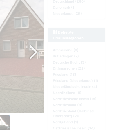
Deutschland (280)
Dänemark (1)
Niederlande (35)
Beliebte
Urlaubsregionen
Ammerland (8)
Butjadingen (7)
Deutsche Bucht (3)
Dithmarschen (22)
Friesland (13)
Friesland (Niederlande) (1)
Niederländische Inseln (4)
Noordholland (8)
Nordfriesische Inseln (18)
Nordfriesland (9)
Nordfriesland (Halbinsel
Eiderstedt) (20)
Nordjütland (1)
Ostfriesische Inseln (34)