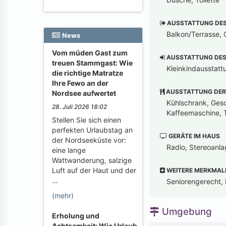
AUSSTATTUNG DES 
Balkon/Terrasse, G
News
Vom müden Gast zum
AUSSTATTUNG DES 
treuen Stammgast: Wie
Kleinkindausstatt
die richtige Matratze
Ihre Fewo an der
AUSSTATTUNG DER
Nordsee aufwertet
Kühlschrank, Gesch
28. Juli 2026 18:02
Kaffeemaschine, T
Stellen Sie sich einen
perfekten Urlaubstag an
GERÄTE IM HAUS
der Nordseeküste vor:
Radio, Stereoanla
eine lange
Wattwanderung, salzige
Luft auf der Haut und der
WEITERE MERKMAL
…
Seniorengerecht, 
(mehr)
Umgebung
Erholung und
Achtsamkeit: Wie Urlaub