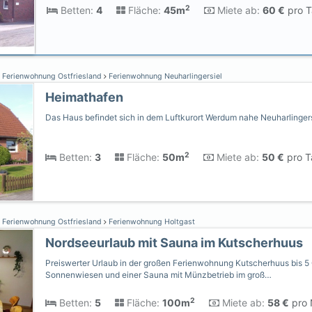
2
Betten:
4
Fläche:
45m
Miete ab:
60 €
pro T
Ferienwohnung Ostfriesland
Ferienwohnung Neuharlingersiel
Heimathafen
Das Haus befindet sich in dem Luftkurort Werdum nahe Neuharlingers
2
Betten:
3
Fläche:
50m
Miete ab:
50 €
pro T
Ferienwohnung Ostfriesland
Ferienwohnung Holtgast
Nordseeurlaub mit Sauna im Kutscherhuus
Preiswerter Urlaub in der großen Ferienwohnung Kutscherhuus bis 5 
Sonnenwiesen und einer Sauna mit Münzbetrieb im groß…
2
Betten:
5
Fläche:
100m
Miete ab:
58 €
pro 