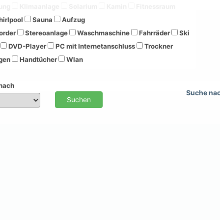
ung
Klimaanlage
Solarium
Kamin
Fitnessraum
irlpool
Sauna
Aufzug
order
Stereoanlage
Waschmaschine
Fahrräder
Ski
DVD-Player
PC mit Internetanschluss
Trockner
gen
Handtücher
Wlan
 nach
Suche na
Suchen