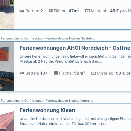
2
Betten:
2
Fläche:
47m
Miete ab:
45 €
pro N
Ferienwohnung Ostfriesland
Ferienwohnung Norden Norddeich
Unsere Ferienwohnungen sind liebevoll eingerichtet und befinden sic
Mietbar ab 2 Nächte. Preis richtet sich nach Sais…
2
Betten:
10+
Fläche:
50m
Miete ab:
90 €
pr
Ferienwohnung Ostfriesland
Ferienwohnung Neuharlingersiel
Ferienwohnung Kleen
Urlaub im Nordseeheilbad Neuharlingersiel, mit einzigartigem Fische
Strand und Hafen direkt vor der Tür (ca. 300m) lade…