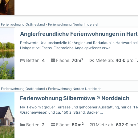
Ferienwohnung Ostfriesland
Ferienwohnung Neuharlingersiel
Anglerfreundliche Ferienwohnungen in Har
Preiswerte Urlaubsdomizile für Angler und Radurlaub in Hartward bei
Holtgast bei Esens. Fischreiche Angelgewässer erwa…
2
Betten:
4
Fläche:
70m
Miete ab:
40 €
pro T
Ferienwohnung Ostfriesland
Ferienwohnung Norden Norddeich
Ferienwohnung Silbermöwe ® Norddeich
NR-Fewo mit großer Terrasse und gehobener Ausstattung, nur ca. 1
(Drachenwiese) und ca. 150 z. Strand. Bäcker …
2
Betten:
2
Fläche:
50m
Miete ab:
632 €
pro 