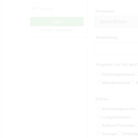
Personen
Passwort vergessen?
Anreisetag
Angaben zur Art des 
Erholungsurlaub
Wanderurlaub
S
Extras
Seniorengerecht
Langzeitmiete
Balkon/Terrasse
Garage
Grillmög