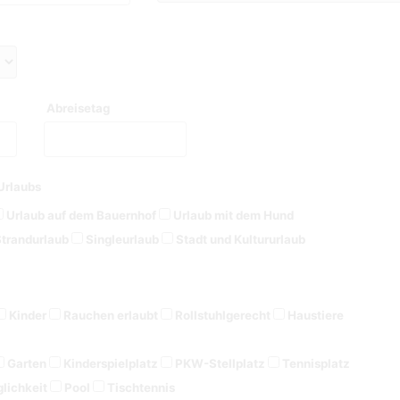
Abreisetag
Urlaubs
Urlaub auf dem Bauernhof
Urlaub mit dem Hund
trandurlaub
Singleurlaub
Stadt und Kultururlaub
Kinder
Rauchen erlaubt
Rollstuhlgerecht
Haustiere
Garten
Kinderspielplatz
PKW-Stellplatz
Tennisplatz
lichkeit
Pool
Tischtennis