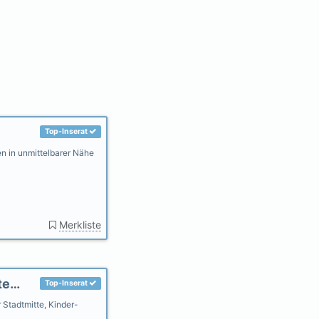
Top-Inserat
 in unmittelbarer Nähe
Merkliste
Landhaus Sonnengarten, WLAN, großer Garten, eig.Parkplatz
Top-Inserat
 Stadtmitte, Kinder-