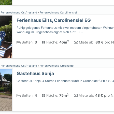
Ferienwohnung Ostfriesland
Ferienwohnung Carolinensiel
Ferienhaus Eilts, Carolinensiel EG
Ruhig gelegenes Ferienhaus mit zwei modern eingerichteten Wohnun
Wohnung im Erdgeschoss eignet sich für 2-3 …
2
Betten:
3
Fläche:
45m
Miete ab:
80 €
pro N
Ferienwohnung Ostfriesland
Ferienwohnung Großheide
Gästehaus Sonja
Gästehaus Sonja, 4 Sterne Ferienunterkunft in Großheide für bis zu 
2
Betten:
4
Fläche:
75m
Miete ab:
48 €
pro Na