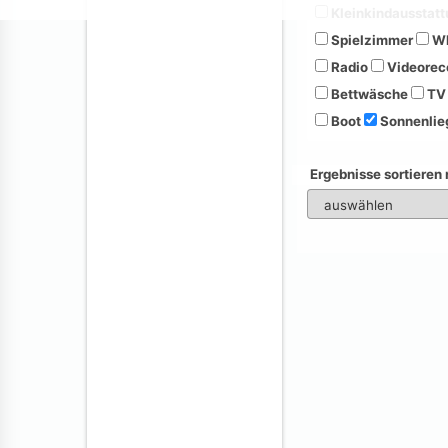
Kleinkindausstatt
Spielzimmer
Wh
Radio
Videorec
Bettwäsche
TV
Boot
Sonnenlie
Ergebnisse sortieren