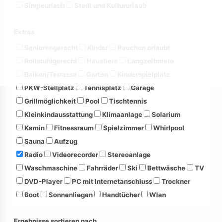
Singleurlaub
Stadt und Kultururlaub
Extras
Seniorengerecht
Kinder
Rauchen erlaubt
Rollstuhlgerecht
Haustiere
Langzeitmiete
Balkon/Terrasse
Garten
Kinderspielplatz
PKW-Stellplatz
Tennisplatz
Garage
Grillmöglichkeit
Pool
Tischtennis
Kleinkindausstattung
Klimaanlage
Solarium
Kamin
Fitnessraum
Spielzimmer
Whirlpool
Sauna
Aufzug
Radio
Videorecorder
Stereoanlage
Waschmaschine
Fahrräder
Ski
Bettwäsche
TV
DVD-Player
PC mit Internetanschluss
Trockner
Boot
Sonnenliegen
Handtücher
Wlan
Ergebnisse sortieren nach