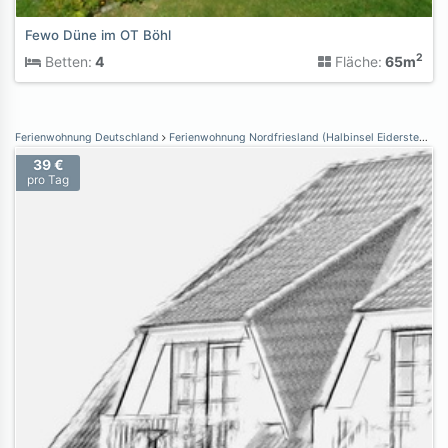
Fewo Düne im OT Böhl
2
Betten:
4
Fläche:
65m
Ferienwohnung Deutschland
Ferienwohnung Nordfriesland (Halbinsel Eiderstedt)
F
39 €
pro Tag