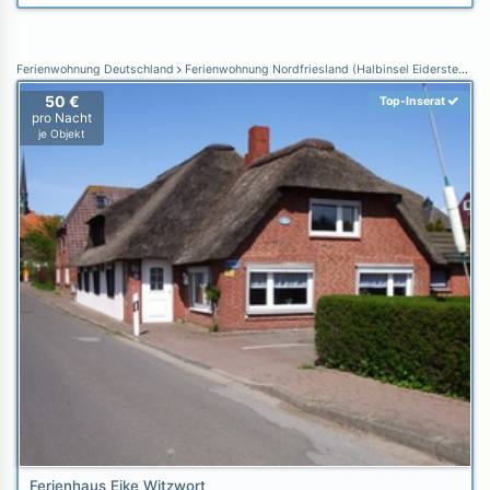
Ferienwohnung Deutschland
Ferienwohnung Nordfriesland (Halbinsel Eiderstedt)
F
50 €
Top-Inserat
pro Nacht
je Objekt
Ferienhaus Eike Witzwort