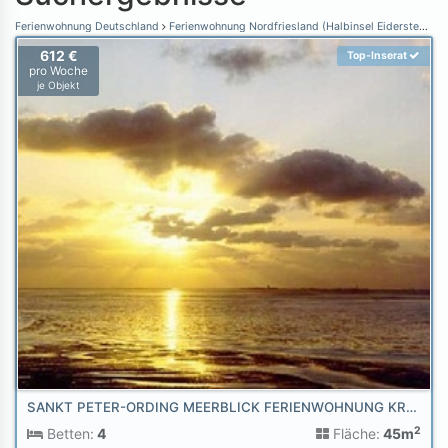
Ferienwohnung Deutschland
Ferienwohnung Nordfriesland (Halbinsel Eiderstedt)
F
612 €
Top-Inserat
pro Woche
je Objekt
SANKT PETER-ORDING MEERBLICK FERIENWOHNUNG KRANICH AM STRAND
2
Betten:
4
Fläche:
45m