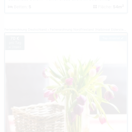
2
Betten:
5
Fläche:
54m
Ferienwohnung Deutschland
Ferienwohnung Nordfriesland (Halbinsel Eiderstedt)
F
70 €
Top-Inserat
pro Tag
je Objekt