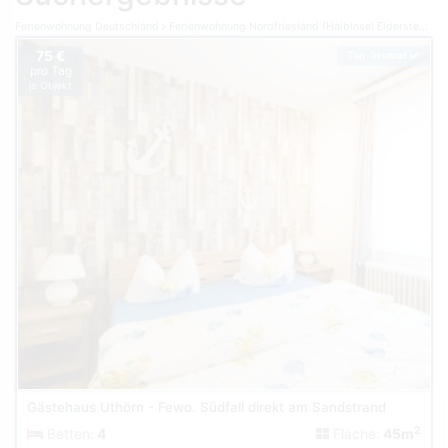
Ferienwohnung Deutschland
Ferienwohnung Nordfriesland (Halbinsel Eiderstedt)
F
75 €
Top-Inserat
pro Tag
je Objekt
Gästehaus Uthörn - Fewo. Südfall direkt am Sandstrand
2
Betten:
4
Fläche:
45m