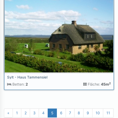
Sylt - Haus Tammensiel
2
Betten:
2
Fläche:
45m
«
1
2
3
4
5
6
7
8
9
10
11