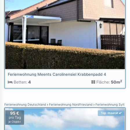
Ferienwohnung Meents Carolinensiel Krabbenpadd 4
2
Betten:
4
Fläche:
50m
Ferienwohnung Deutschland
Ferienwohnung Nordfriesland
Ferienwohnung Sylt
95 €
Top-Inserat
pro Tag
je Objekt