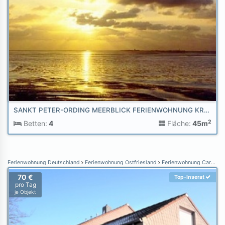
SANKT PETER-ORDING MEERBLICK FERIENWOHNUNG KRANICH AM STRAND
2
Betten:
4
Fläche:
45m
Ferienwohnung Deutschland
Ferienwohnung Ostfriesland
Ferienwohnung Carolinensiel
70 €
Top-Inserat
pro Tag
je Objekt