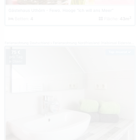
Gästehaus Uthörn - Fewo. Hooge "ich will ans Meer"
2
Betten:
4
Fläche:
43m
Ferienwohnung Deutschland
Ferienwohnung Nordfriesland (Halbinsel Eiderstedt)
F
75 €
Top-Inserat
pro Tag
je Objekt