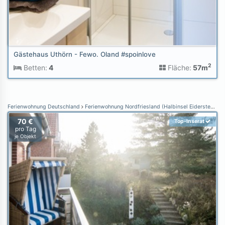
Gästehaus Uthörn - Fewo. Oland #spoinlove
2
Betten:
4
Fläche:
57m
Ferienwohnung Deutschland
Ferienwohnung Nordfriesland (Halbinsel Eiderstedt)
F
70 €
Top-Inserat
pro Tag
je Objekt