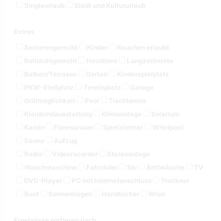
Singleurlaub
Stadt und Kultururlaub
Extras
Seniorengerecht
Kinder
Rauchen erlaubt
Rollstuhlgerecht
Haustiere
Langzeitmiete
Balkon/Terrasse
Garten
Kinderspielplatz
PKW-Stellplatz
Tennisplatz
Garage
Grillmöglichkeit
Pool
Tischtennis
Kleinkindausstattung
Klimaanlage
Solarium
Kamin
Fitnessraum
Spielzimmer
Whirlpool
Sauna
Aufzug
Radio
Videorecorder
Stereoanlage
Waschmaschine
Fahrräder
Ski
Bettwäsche
TV
DVD-Player
PC mit Internetanschluss
Trockner
Boot
Sonnenliegen
Handtücher
Wlan
Ergebnisse sortieren nach