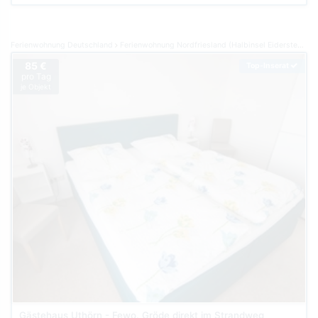
Ferienwohnung Deutschland
Ferienwohnung Nordfriesland (Halbinsel Eiderstedt)
F
85 €
Top-Inserat
pro Tag
je Objekt
Gästehaus Uthörn - Fewo. Gröde direkt im Strandweg