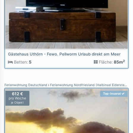
Gästehaus Uthörn - Fewo. Pellworm Urlaub direkt am Meer
2
Betten:
5
Fläche:
85m
Ferienwohnung Deutschland
Ferienwohnung Nordfriesland (Halbinsel Eiderstedt)
F
612 €
Top-Inserat
pro Woche
je Objekt