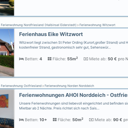
Ferienwohnung Nordfriesland (Halbinsel Eiderstedt)
Ferienwohnung Witzwort
Ferienhaus Eike Witzwort
Witzwort liegt zwischen St Peter Ording (Kurort,großer Strand) und
kostenfreier Strand, gastronomisch sehr gut, Sehenswür…
2
Betten:
4
Fläche:
55m
Miete ab:
50 €
pro N
Ferienwohnung Ostfriesland
Ferienwohnung Norden Norddeich
Unsere Ferienwohnungen sind liebevoll eingerichtet und befinden sic
Mietbar ab 2 Nächte. Preis richtet sich nach Sais…
2
Betten:
10+
Fläche:
50m
Miete ab:
90 €
pr