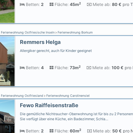
2
Betten:
2
Fläche:
45m
Miete ab:
80 €
pro T
Ferienwohnung Ostfriesische Inseln
Ferienwohnung Borkum
Remmers Helga
Allergiker gerecht, auch für Kinder geeignet
2
Betten:
4
Fläche:
73m
Miete ab:
100 €
pro 
Ferienwohnung Ostfriesland
Ferienwohnung Carolinensiel
Fewo Raiffeisenstraße
Die gemütliche Nichtraucher-Oberwohnung ist für bis zu 2 Personen 
Sie verfügt über eine Küche, ein Badezimmer, Schla…
2
Betten:
2
Fläche:
60m
Miete ab:
50 €
pro N