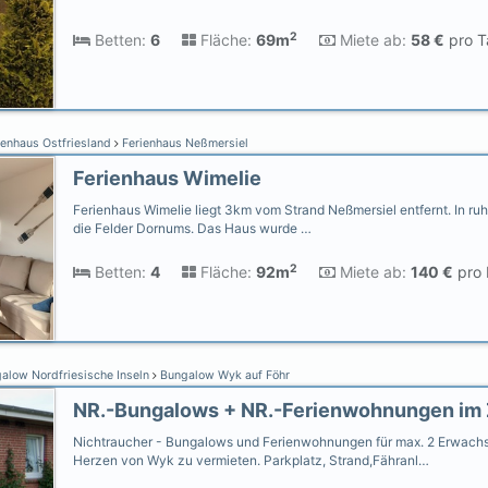
2
Betten:
6
Fläche:
69m
Miete ab:
58 €
pro T
ienhaus Ostfriesland
Ferienhaus Neßmersiel
Ferienhaus Wimelie
Ferienhaus Wimelie liegt 3km vom Strand Neßmersiel entfernt. In ruh
die Felder Dornums. Das Haus wurde …
2
Betten:
4
Fläche:
92m
Miete ab:
140 €
pro 
alow Nordfriesische Inseln
Bungalow Wyk auf Föhr
Nichtraucher - Bungalows und Ferienwohnungen für max. 2 Erwachs
Herzen von Wyk zu vermieten. Parkplatz, Strand,Fähranl…