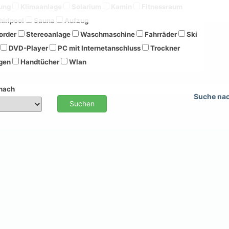
ung
Klimaanlage
Solarium
Kamin
Fitnessraum
irlpool
Sauna
Aufzug
order
Stereoanlage
Waschmaschine
Fahrräder
Ski
DVD-Player
PC mit Internetanschluss
Trockner
gen
Handtücher
Wlan
 nach
Suche na
Suchen