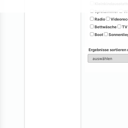
Kleinkindausstatt
Spielzimmer
Wh
Radio
Videorec
Bettwäsche
TV
Boot
Sonnenlie
Ergebnisse sortieren