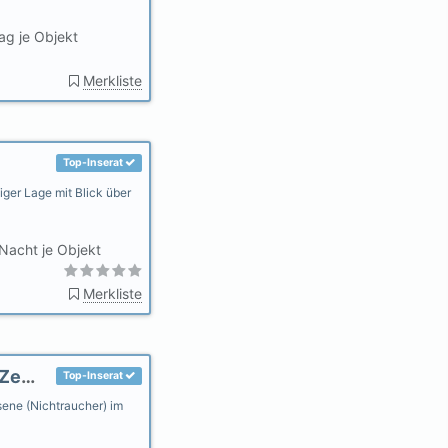
ag je Objekt
Merkliste
Top-Inserat
iger Lage mit Blick über
Nacht je Objekt
Merkliste
NR.-Bungalows + NR.-Ferienwohnungen im Zentrum von Wyk
Top-Inserat
ene (Nichtraucher) im