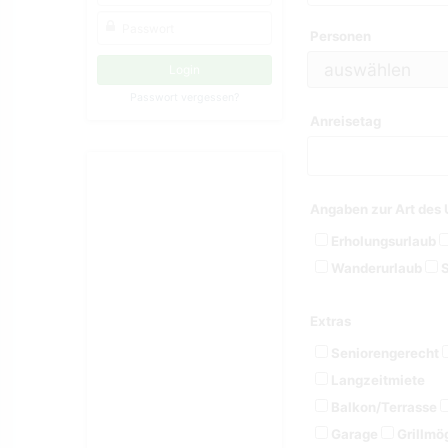
Personen
Passwort vergessen?
Anreisetag
Angaben zur Art des 
Erholungsurlaub
Wanderurlaub
S
Extras
Seniorengerecht
Langzeitmiete
Balkon/Terrasse
Garage
Grillmög