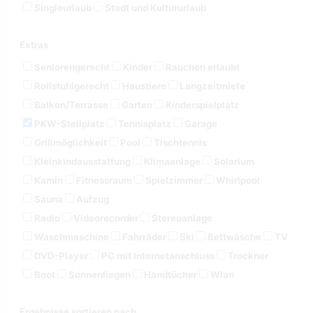
Singleurlaub
Stadt und Kultururlaub
Extras
Seniorengerecht
Kinder
Rauchen erlaubt
Rollstuhlgerecht
Haustiere
Langzeitmiete
Balkon/Terrasse
Garten
Kinderspielplatz
PKW-Stellplatz
Tennisplatz
Garage
Grillmöglichkeit
Pool
Tischtennis
Kleinkindausstattung
Klimaanlage
Solarium
Kamin
Fitnessraum
Spielzimmer
Whirlpool
Sauna
Aufzug
Radio
Videorecorder
Stereoanlage
Waschmaschine
Fahrräder
Ski
Bettwäsche
TV
DVD-Player
PC mit Internetanschluss
Trockner
Boot
Sonnenliegen
Handtücher
Wlan
Ergebnisse sortieren nach