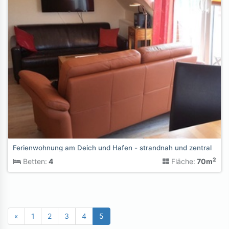
Ferienwohnung am Deich und Hafen - strandnah und zentral
2
Betten:
4
Fläche:
70m
«
1
2
3
4
5