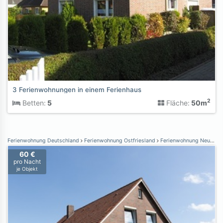
3 Ferienwohnungen in einem Ferienhaus
2
Betten:
5
Fläche:
50m
Ferienwohnung Deutschland
Ferienwohnung Ostfriesland
Ferienwohnung Neuharlingersiel
60 €
pro Nacht
je Objekt