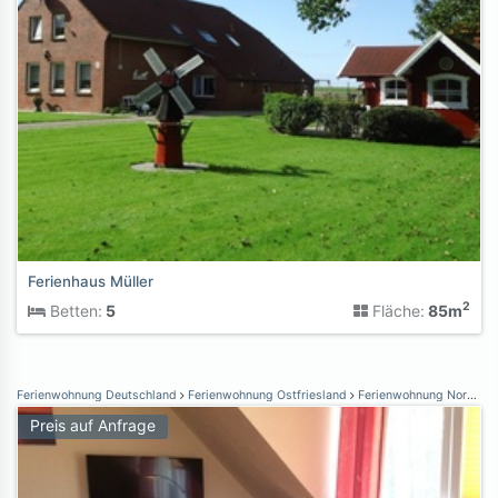
Ferienhaus Müller
2
Betten:
5
Fläche:
85m
Ferienwohnung Deutschland
Ferienwohnung Ostfriesland
Ferienwohnung Norden Norddeich
Preis auf Anfrage