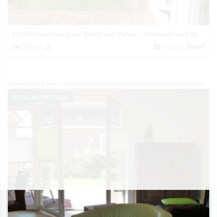
EG Ferienwohnung am Deich und Hafen - strandnah und zentral
2
Betten:
2
Fläche:
55m
Ferienwohnung Deutschland
Ferienwohnung Ostfriesland
Ferienwohnung Norden Norddeich
Preis auf Anfrage