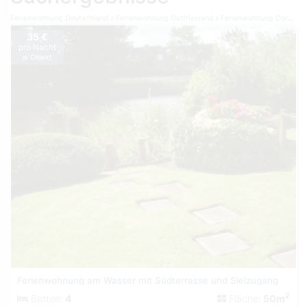
Ferienwohnung Deutschland
Ferienwohnung Ostfriesland
Ferienwohnung Dornumersiel
35 €
pro Nacht
je Objekt
Ferienwohnung am Wasser mit Südterrasse und Sielzugang
2
Betten:
4
Fläche:
50m