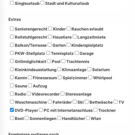
Singleurlaub
Stadt und Kultururlaub
Extras
Seniorengerecht
Kinder
Rauchen erlaubt
Rollstuhlgerecht
Haustiere
Langzeitmiete
Balkon/Terrasse
Garten
Kinderspielplatz
PKW-Stellplatz
Tennisplatz
Garage
Grillmöglichkeit
Pool
Tischtennis
Kleinkindausstattung
Klimaanlage
Solarium
Kamin
Fitnessraum
Spielzimmer
Whirlpool
Sauna
Aufzug
Radio
Videorecorder
Stereoanlage
Waschmaschine
Fahrräder
Ski
Bettwäsche
TV
DVD-Player
PC mit Internetanschluss
Trockner
Boot
Sonnenliegen
Handtücher
Wlan
Ergebnisse sortieren nach