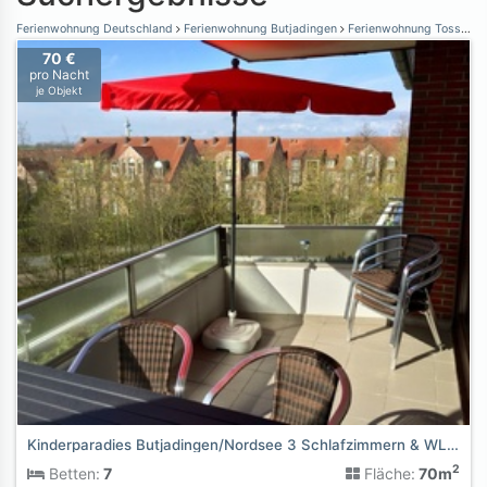
Ferienwohnung Deutschland
Ferienwohnung Butjadingen
Ferienwohnung Tossens
70 €
pro Nacht
je Objekt
Kinderparadies Butjadingen/Nordsee 3 Schlafzimmern & WLAN
2
Betten:
7
Fläche:
70m