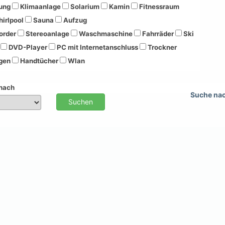
ung
Klimaanlage
Solarium
Kamin
Fitnessraum
irlpool
Sauna
Aufzug
order
Stereoanlage
Waschmaschine
Fahrräder
Ski
DVD-Player
PC mit Internetanschluss
Trockner
gen
Handtücher
Wlan
 nach
Suche na
Suchen