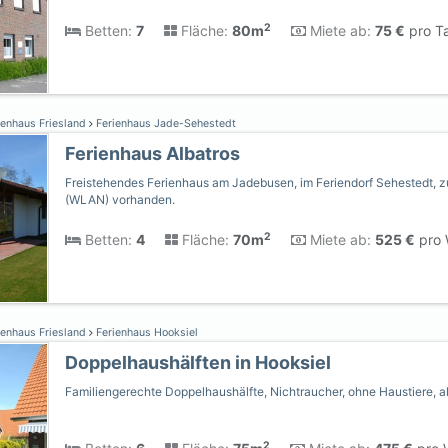
2
Betten:
7
Fläche:
80m
Miete ab:
75 €
pro Ta
ienhaus Friesland
Ferienhaus Jade-Sehestedt
Ferienhaus Albatros
Freistehendes Ferienhaus am Jadebusen, im Feriendorf Sehestedt, zu
(WLAN) vorhanden.
2
Betten:
4
Fläche:
70m
Miete ab:
525 €
pro 
ienhaus Friesland
Ferienhaus Hooksiel
Doppelhaushälften in Hooksiel
Familiengerechte Doppelhaushälfte, Nichtraucher, ohne Haustiere, a
2