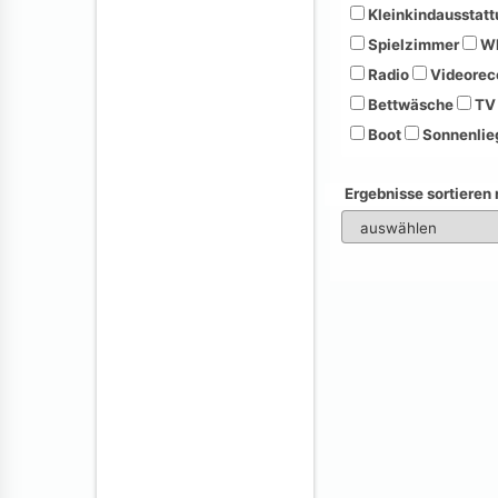
Kleinkindausstatt
Spielzimmer
Wh
Radio
Videorec
Bettwäsche
TV
Boot
Sonnenlie
Ergebnisse sortieren