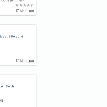
Woche je Objekt
Merkliste
 bis zu 6 Pers und
Merkliste
r dem Deich
ag