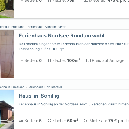
Betten:
6
Fläche:
75m
Miete ab:
475 €
pro 
ienhaus Friesland
Ferienhaus Wilhelmshaven
Ferienhaus Nordsee Rundum wohl
Das maritim eingerichtete Ferienhaus an der Nordsee bietet Platz für
Entspannung auf ca. 100 qm …
2
Betten:
6
Fläche:
100m
Preis auf Anfrage
ienhaus Friesland
Ferienhaus Horumersiel
Haus-in-Schillig
Ferienhaus in Schillig an der Nordsee, max. 5 Personen, direkt hinte
2
Betten:
5
Fläche:
60m
Miete ab:
75 €
pro T