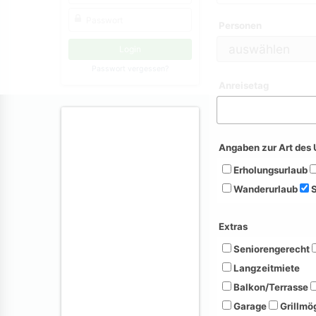
Personen
Passwort vergessen?
Anreisetag
Angaben zur Art des 
Erholungsurlaub
Wanderurlaub
S
Extras
Seniorengerecht
Langzeitmiete
Balkon/Terrasse
Garage
Grillmög