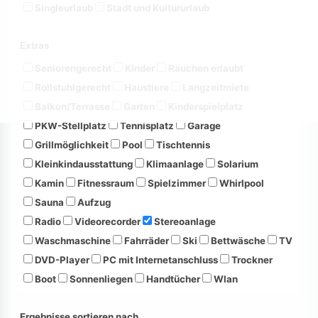
Singleurlaub
Stadt und Kultururlaub
Extras
Seniorengerecht
Kinder
Rauchen erlaubt
Rollstuhlgerecht
Haustiere
Langzeitmiete
Balkon/Terrasse
Garten
Kinderspielplatz
PKW-Stellplatz
Tennisplatz
Garage
Grillmöglichkeit
Pool
Tischtennis
Kleinkindausstattung
Klimaanlage
Solarium
Kamin
Fitnessraum
Spielzimmer
Whirlpool
Sauna
Aufzug
Radio
Videorecorder
Stereoanlage
Waschmaschine
Fahrräder
Ski
Bettwäsche
TV
DVD-Player
PC mit Internetanschluss
Trockner
Boot
Sonnenliegen
Handtücher
Wlan
Ergebnisse sortieren nach