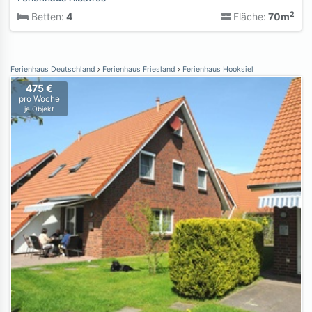
2
Betten:
4
Fläche:
70m
Ferienhaus Deutschland
Ferienhaus Friesland
Ferienhaus Hooksiel
475 €
pro Woche
je Objekt