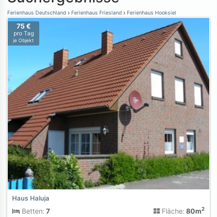
Ferienhaus Deutschland
Ferienhaus Friesland
Ferienhaus Hooksiel
75 €
pro Tag
je Objekt
Haus Haluja
2
Betten:
7
Fläche:
80m