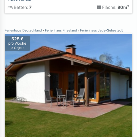
2
Betten:
7
Fläche:
80m
Ferienhaus Deutschland
Ferienhaus Friesland
Ferienhaus Jade-Sehestedt
525 €
pro Woche
je Objekt