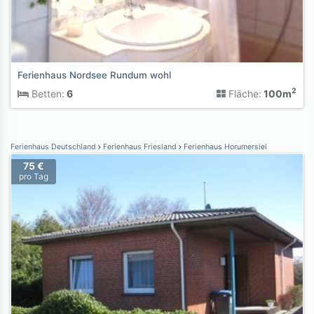
Ferienhaus Nordsee Rundum wohl
2
Betten:
6
Fläche:
100m
Ferienhaus Deutschland
Ferienhaus Friesland
Ferienhaus Horumersiel
75 €
pro Tag