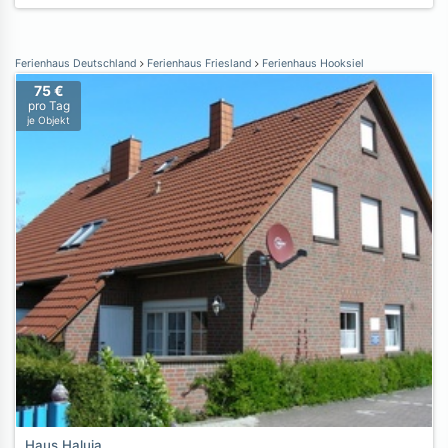
Ferienhaus Deutschland
Ferienhaus Friesland
Ferienhaus Hooksiel
75 €
pro Tag
je Objekt
Haus Haluja