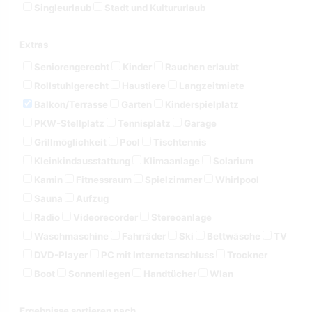
Singleurlaub
Stadt und Kultururlaub
Extras
Seniorengerecht
Kinder
Rauchen erlaubt
Rollstuhlgerecht
Haustiere
Langzeitmiete
Balkon/Terrasse
Garten
Kinderspielplatz
PKW-Stellplatz
Tennisplatz
Garage
Grillmöglichkeit
Pool
Tischtennis
Kleinkindausstattung
Klimaanlage
Solarium
Kamin
Fitnessraum
Spielzimmer
Whirlpool
Sauna
Aufzug
Radio
Videorecorder
Stereoanlage
Waschmaschine
Fahrräder
Ski
Bettwäsche
TV
DVD-Player
PC mit Internetanschluss
Trockner
Boot
Sonnenliegen
Handtücher
Wlan
Ergebnisse sortieren nach