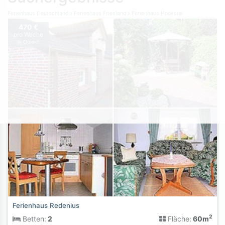
Ferienhaus Deutschland
Ferienhaus Friesland
Ferienhaus Hooksiel
470 €
pro Woche
je Objekt
Ferienhaus Redenius
2
Betten:
2
Fläche:
60m